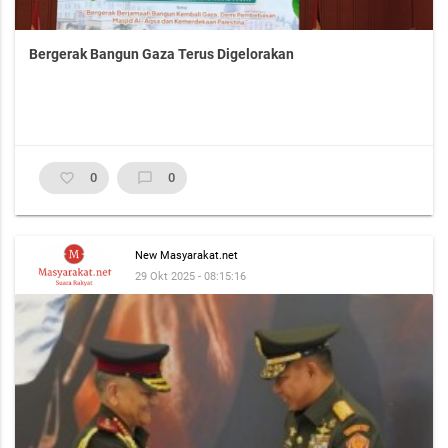
Bergerak Bangun Gaza Terus Digelorakan
favorite_border
0
chat_bubble_outline
0
New Masyarakat.net
29 Okt 2025 - 08:15:16