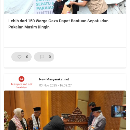
Lebih dari 150 Warga Gaza Dapat Bantuan Sepatu dan
Pakaian Musim Dingin
favorite_border
0
chat_bubble_outline
0
New Masyarakat.net
03 Nov 2025 - 16:39:27