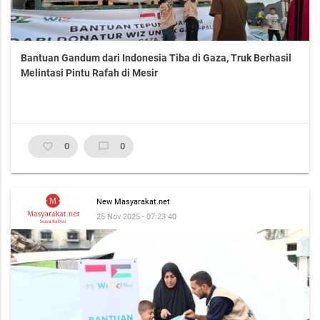
Bantuan Gandum dari Indonesia Tiba di Gaza, Truk Berhasil
Melintasi Pintu Rafah di Mesir
favorite_border
0
chat_bubble_outline
0
New Masyarakat.net
25 Nov 2025 - 07:23:40