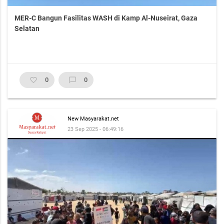
MER-C Bangun Fasilitas WASH di Kamp Al-Nuseirat, Gaza
Selatan
favorite_border
0
chat_bubble_outline
0
New Masyarakat.net
23 Sep 2025 - 06:49:16