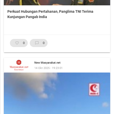
Perkuat Hubungan Pertahanan, Panglima TNI Terima
Kunjungan Pangab India
favorite_border
0
chat_bubble_outline
0
New Masyarakat.net
14 Okt 2025 - 19:23:01