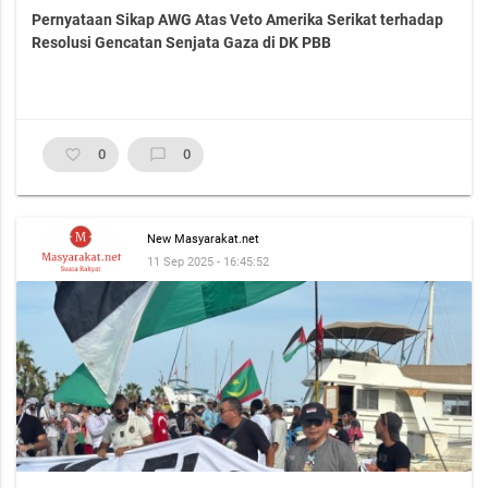
Pernyataan Sikap AWG Atas Veto Amerika Serikat terhadap
Resolusi Gencatan Senjata Gaza di DK PBB
favorite_border
0
chat_bubble_outline
0
New Masyarakat.net
11 Sep 2025 - 16:45:52