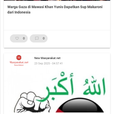
Warga Gaza di Mawasi Khan Yunis Dapatkan Sup Makaroni
dari Indonesia
favorite_border
0
chat_bubble_outline
0
New Masyarakat.net
23 Sep 2025 - 04:57:41