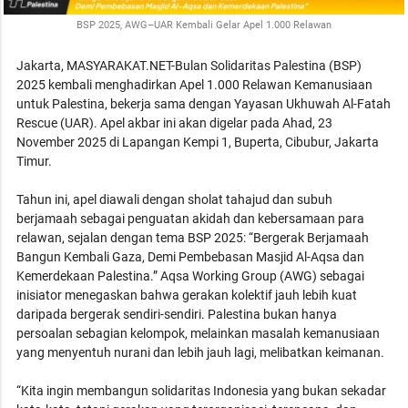
BSP 2025, AWG–UAR Kembali Gelar Apel 1.000 Relawan
Jakarta, MASYARAKAT.NET-Bulan Solidaritas Palestina (BSP)
2025 kembali menghadirkan Apel 1.000 Relawan Kemanusiaan
untuk Palestina, bekerja sama dengan Yayasan Ukhuwah Al-Fatah
Rescue (UAR). Apel akbar ini akan digelar pada Ahad, 23
November 2025 di Lapangan Kempi 1, Buperta, Cibubur, Jakarta
Timur.
Tahun ini, apel diawali dengan sholat tahajud dan subuh
berjamaah sebagai penguatan akidah dan kebersamaan para
relawan, sejalan dengan tema BSP 2025: “Bergerak Berjamaah
Bangun Kembali Gaza, Demi Pembebasan Masjid Al-Aqsa dan
Kemerdekaan Palestina.” Aqsa Working Group (AWG) sebagai
inisiator menegaskan bahwa gerakan kolektif jauh lebih kuat
daripada bergerak sendiri-sendiri. Palestina bukan hanya
persoalan sebagian kelompok, melainkan masalah kemanusiaan
yang menyentuh nurani dan lebih jauh lagi, melibatkan keimanan.
“Kita ingin membangun solidaritas Indonesia yang bukan sekadar