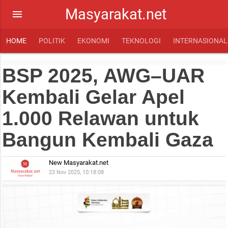
Masyarakat.net
menu
HOME
POLITIK
EKONOMI
TEKNOLOGI
INTERNASIONAL
BSP 2025, AWG–UAR
Kembali Gelar Apel
1.000 Relawan untuk
Bangun Kembali Gaza
New Masyarakat.net
23 Nov 2025, 10:18:08