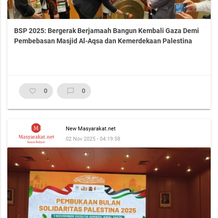
BSP 2025: Bergerak Berjamaah Bangun Kembali Gaza Demi
Pembebasan Masjid Al-Aqsa dan Kemerdekaan Palestina
favorite_border
0
chat_bubble_outline
0
New Masyarakat.net
02 Nov 2025 - 04:19:58