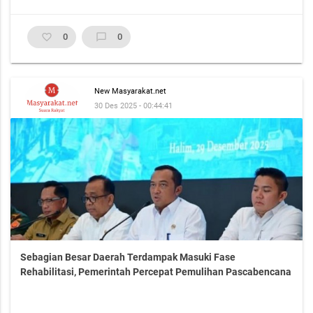
favorite_border
0
chat_bubble_outline
0
New Masyarakat.net
30 Des 2025 - 00:44:41
Sebagian Besar Daerah Terdampak Masuki Fase
Rehabilitasi, Pemerintah Percepat Pemulihan Pascabencana