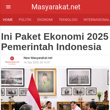
Masyarakat.net
menu
HOME
POLITIK
EKONOMI
TEKNOLOGI
INTERNASIONAL
Ini Paket Ekonomi 2025
Pemerintah Indonesia
New Masyarakat.net
16 Sep 2025, 05:15:57