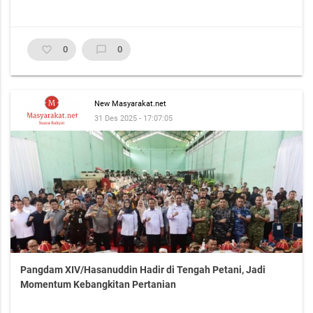
favorite_border
0
chat_bubble_outline
0
New Masyarakat.net
31 Des 2025 - 17:07:05
Pangdam XIV/Hasanuddin Hadir di Tengah Petani, Jadi
Momentum Kebangkitan Pertanian