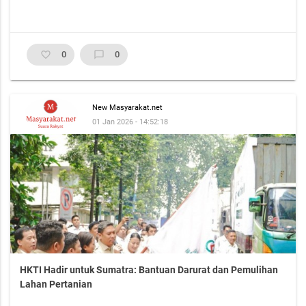
favorite_border
0
chat_bubble_outline
0
New Masyarakat.net
01 Jan 2026 - 14:52:18
HKTI Hadir untuk Sumatra: Bantuan Darurat dan Pemulihan
Lahan Pertanian