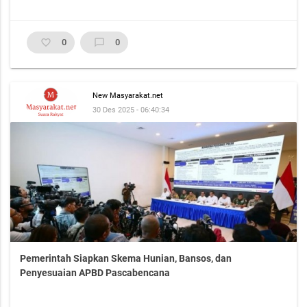
favorite_border
0
chat_bubble_outline
0
New Masyarakat.net
30 Des 2025 - 06:40:34
Pemerintah Siapkan Skema Hunian, Bansos, dan
Penyesuaian APBD Pascabencana