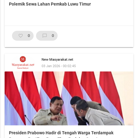
Polemik Sewa Lahan Pemkab Luwu Timur
favorite_border
0
chat_bubble_outline
0
New Masyarakat.net
03 Jan 2026 - 00:02:45
Presiden Prabowo Hadir di Tengah Warga Terdampak