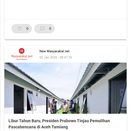
favorite_border
0
chat_bubble_outline
0
New Masyarakat.net
02 Jan 2026 - 08:47:35
Libur Tahun Baru, Presiden Prabowo Tinjau Pemulihan
Pascabencana di Aceh Tamiang