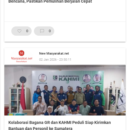
Bencana, Pastikan Pemulihan Berjalan Cepat
favorite_border
0
chat_bubble_outline
0
New Masyarakat.net
02 Jan 2026 - 23:50:11
Kolaborasi Bagana GR dan KAHMI Peduli Siap Kirimkan
Bantuan dan Personil ke Sumatera