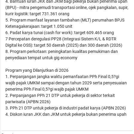
4. Bantuan iuran JKK dan JKM bagi pekerja bukan penerima upah
(BPU) - mitra pengemudi transportasi online, ojek pangkalan, supir,
kurir logistik: target 731.361 orang
5. Program manfaat layanan tambahan (MLT) perumahan BPJS
Ketenagakerajaan: target 1.050 unit
6. Padat karya tunai (cash for work): target 609.465 orang
7 Percepatan deregulasi PP28 (Integrasi Sistem K/L & RDTR
Digital ke OSS): target 50 daerah (2025) dan 300 daerah (2026)
8. Program perkotaan: peningkatan kualitas pemukiman dan
penyediaan tempat untuk gig economy
Program yang Dilanjutkan di 2026
1. Perpanjangan jangka waktu pemanfaatan PPh Final 0,5?gi
wajib pajak UMKM sampai dengan tahun 2029 serta penyesuaian
penerima PPh Final 0,5?gi wajib pajak UMKM
2. Perpanjangan PPh 21 DTP untuk pekerja di sektor terkait
pariwisata (APBN 2026)
3. PPh 21 DTP untuk pekerja di industri padat karya (APBN 2026)
4. Diskon iuran JKK dan JKM untuk pekerja bukan penerima upah