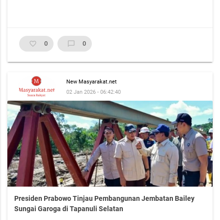
favorite_border
0
chat_bubble_outline
0
New Masyarakat.net
02 Jan 2026 - 06:42:40
Presiden Prabowo Tinjau Pembangunan Jembatan Bailey
Sungai Garoga di Tapanuli Selatan