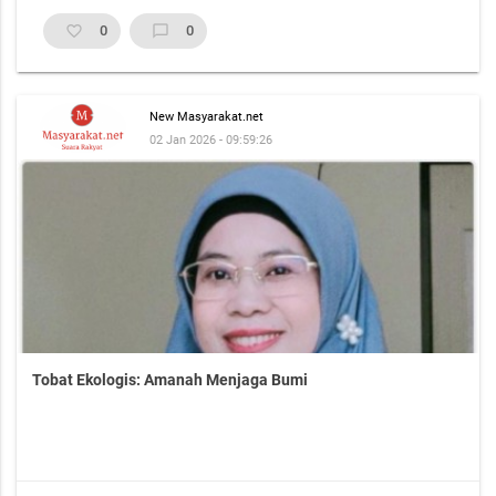
favorite_border
0
chat_bubble_outline
0
New Masyarakat.net
02 Jan 2026 - 09:59:26
Tobat Ekologis: Amanah Menjaga Bumi