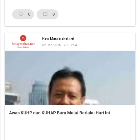
favorite_border
0
chat_bubble_outline
0
New Masyarakat.net
02 Jan 2026 - 23:57:54
Awas KUHP dan KUHAP Baru Mulai Berlaku Hari Ini