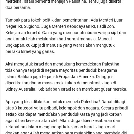
merdeka. Israel berhenti menjajah Palestina. Tentu juga disertai
doa bersama.
Tampak para tokoh politik dan pemerintahan. Ada Menteri Luar
Negeri RI, Sugiono. Juga Menteri Kebudayaan RI, Fadli Zon.
Kekejaman Israel di Gaza yang membunuh ribuan warga sipil dan
anak-anak telah meluluhkan hati nurani manusia. Muncul
ungkapan, cukup jadi manusia yang waras akan mengutuk
perilaku Israel yang ganas.
Aksi mengutuk Israel dan mendukung kemerdekaan Palestina
tidak hanya terjadi di negara mayoritas penduduk beragama
Islam. Bahkan juga terjadi di Eropa dan Amerika. Di Inggris
diperkirakan ribuan massa melakukan demonstrasi. Juga di
Sidney Australia. Kebiadaban Israel telah membuat gusar mereka.
Apa yang bisa dilakukan untuk membela Palestina? Dapat dibagi
atas 3 kategori yaitu pribadi, kelompok dan negara. Secara pribadi
setiap kita dapat mendo'akan penduduk Gaza yang jadi korban
agar diberi keselamatan oleh Allah. Juga diberi kesabaran dan
ketabahan dalam menghadapi kekejaman Israel. Juga mari
doakan agar Allah menguatkan para mujahidin yang membela diri