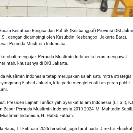
Badan Kesatuan Bangsa dan Politik (Kesbangpol) Provinsi DKI Jakar
i. dengan didampingi oleh Kasubdin Kesbangpol Jakarta Barat,
esar Pemuda Muslimin Indonesia.
i kembali mengajak Pemuda Muslimin Indonesia terus mengawal
merintah, khususnya di DKI Jakarta.
a Muslimin Indonesia tetap merupakan salah satu mitra strategis
yongsong 5 abad Jakarta, kita perlu mengintensifkan peran publik
sani.
, Presiden Lajnah Tanfidziyah Syarikat Islam Indonesia (LT SII), K.
an Besar Pemuda Muslimin Indonesia 2019-2024, M. Muhtadin Sabili
uslimin Indonesia, H. Habib Fathan.
Rabu, 11 Februari 2026 tersebut, juga turut hadir Direktur Eksekut