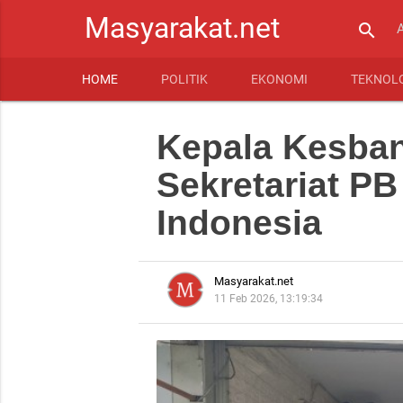
Masyarakat.net
search
HOME
POLITIK
EKONOMI
TEKNOL
Kepala Kesban
Sekretariat P
Indonesia
Masyarakat.net
11 Feb 2026, 13:19:34