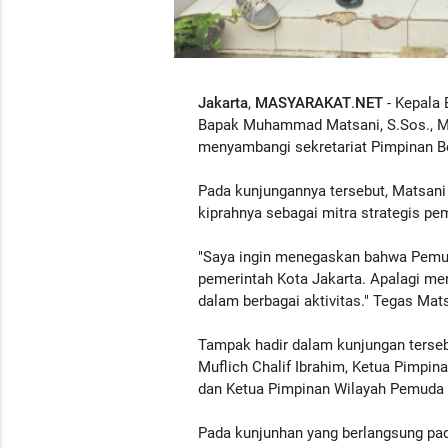
Jakarta
,
MASYARAKAT
.
NET
- Kepala 
Bapak Muhammad Matsani, S.Sos., M.S
menyambangi sekretariat Pimpinan B
Pada kunjungannya tersebut, Matsan
kiprahnya sebagai mitra strategis pe
"Saya ingin menegaskan bahwa Pemud
pemerintah Kota Jakarta. Apalagi men
dalam berbagai aktivitas." Tegas Mat
Tampak hadir dalam kunjungan tersebut
Muflich Chalif Ibrahim, Ketua Pimpin
dan Ketua Pimpinan Wilayah Pemuda M
Pada kunjunhan yang berlangsung pada 