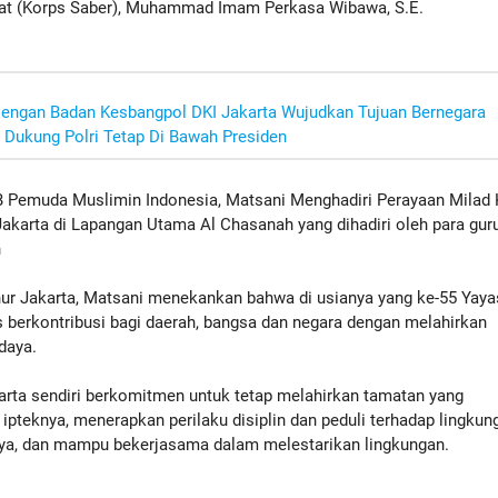
at (Korps Saber), Muhammad Imam Perkasa Wibawa, S.E.
 Dengan Badan Kesbangpol DKI Jakarta Wujudkan Tujuan Bernegara
Dukung Polri Tetap Di Bawah Presiden
 Pemuda Muslimin Indonesia, Matsani Menghadiri Perayaan Milad 
akarta di Lapangan Utama Al Chasanah yang dihadiri oleh para guru
h
r Jakarta, Matsani menekankan bahwa di usianya yang ke-55 Yay
s berkontribusi bagi daerah, bangsa dan negara dengan melahirkan
daya.
rta sendiri berkomitmen untuk tetap melahirkan tamatan yang
ipteknya, menerapkan perilaku disiplin dan peduli terhadap lingkun
, dan mampu bekerjasama dalam melestarikan lingkungan.