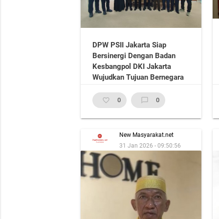
DPW PSII Jakarta Siap
Bersinergi Dengan Badan
Kesbangpol DKI Jakarta
Wujudkan Tujuan Bernegara
favorite_border
0
chat_bubble_outline
0
New Masyarakat.net
31 Jan 2026 - 09:50:56