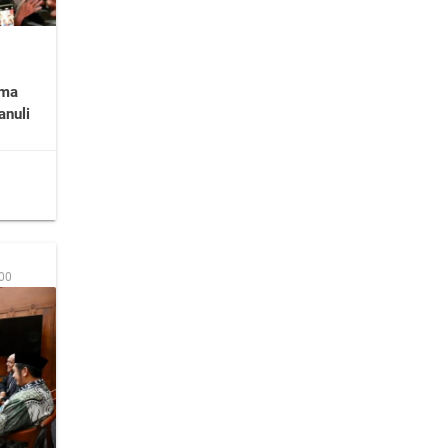
ama
anuli
:00