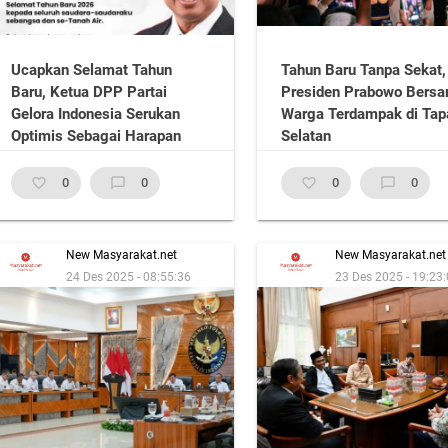
Ucapkan Selamat Tahun
Tahun Baru Tanpa Sekat,
Baru, Ketua DPP Partai
Presiden Prabowo Bers
Gelora Indonesia Serukan
Warga Terdampak di Tap
Optimis Sebagai Harapan
Selatan
Baru
favorite_border
0
chat_bubble_outline
0
favorite_border
0
chat_bubble_outline
0
New Masyarakat.net
New Masyarakat.net
24 Des 2025 - 08:55:36
23 Des 2025 - 19:23