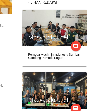
PILIHAN REDAKSI
ta,
Masyarakat.net
comment
Pemuda Muslimin Indonesia Sumbar
Gandeng Pemuda Nagari
H.
,
Masyarakat.net
if
comment