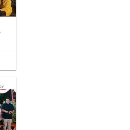
r
:59