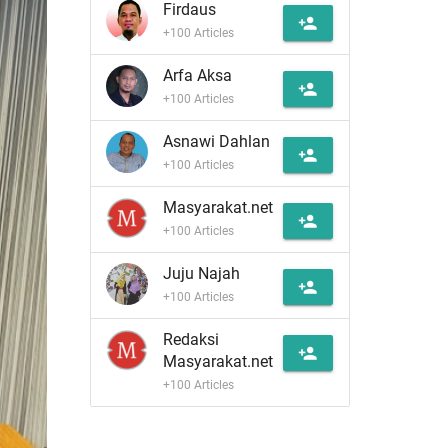
Firdaus
person_add
+100 Articles
Arfa Aksa
person_add
+100 Articles
Asnawi Dahlan
person_add
+100 Articles
Masyarakat.net
person_add
+100 Articles
Juju Najah
person_add
+100 Articles
Redaksi
person_add
Masyarakat.net
+100 Articles