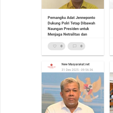
Pemangku Adat Jenneponto
Dukung Polri Tetap Dibawah
Naungan Presiden untuk
Menjaga Netralitas dan
Profesionalisme
favorite_border
0
chat_bubble_outline
0
New Masyarakat.net
31 Des 2025 - 09:56:36