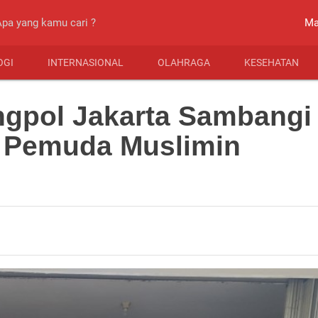
close
Ma
OGI
INTERNASIONAL
OLAHRAGA
KESEHATAN
gpol Jakarta Sambangi
B Pemuda Muslimin