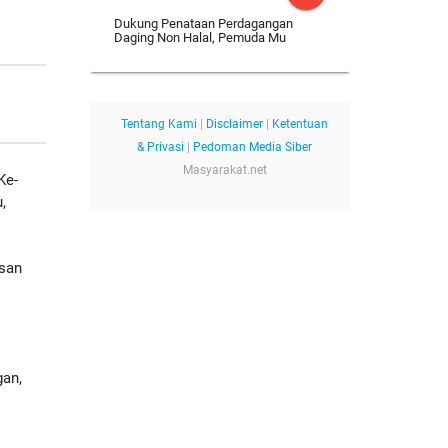
Dukung Penataan Perdagangan
Daging Non Halal, Pemuda Mu
Tentang Kami
|
Disclaimer
|
Ketentuan
& Privasi
|
Pedoman Media Siber
Masyarakat.net
Ke-
,
asan
gan,