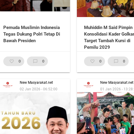
Pemuda Muslimin Indonesia
Muhiddin M Said Pimpin
Tegas Dukung Polri Tetap Di
Konsolidasi Kader Golka
Bawah Presiden
Target Tambah Kursi di
Pemilu 2029
favorite_border
0
chat_bubble_outline
0
favorite_border
0
chat_bubble_outline
0
New Masyarakat.net
New Masyarakat.net
02 Jan 2026 - 06:52:00
01 Jan 2026 - 13:28