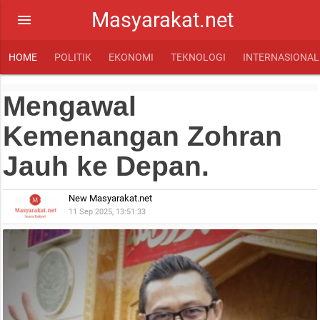
Masyarakat.net
menu
HOME
POLITIK
EKONOMI
TEKNOLOGI
INTERNASIONAL
Mengawal
Kemenangan Zohran
Jauh ke Depan.
New Masyarakat.net
11 Sep 2025, 13:51:33