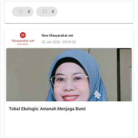
favorite_border
0
chat_bubble_outline
0
New Masyarakat.net
02 Jan 2026 - 09:59:26
Tobat Ekologis: Amanah Menjaga Bumi