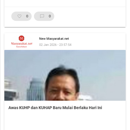
favorite_border
0
chat_bubble_outline
0
New Masyarakat.net
02 Jan 2026 - 23:57:54
Awas KUHP dan KUHAP Baru Mulai Berlaku Hari Ini