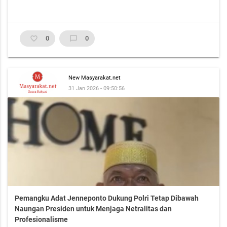
favorite_border
0
chat_bubble_outline
0
New Masyarakat.net
31 Jan 2026 - 09:50:56
Pemangku Adat Jenneponto Dukung Polri Tetap Dibawah
Naungan Presiden untuk Menjaga Netralitas dan
Profesionalisme