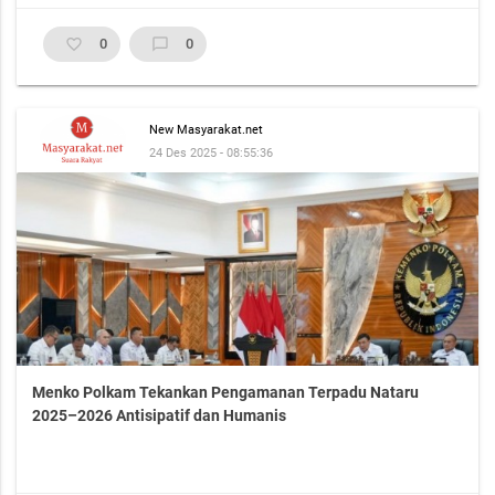
favorite_border
0
chat_bubble_outline
0
New Masyarakat.net
24 Des 2025 - 08:55:36
Menko Polkam Tekankan Pengamanan Terpadu Nataru
2025–2026 Antisipatif dan Humanis