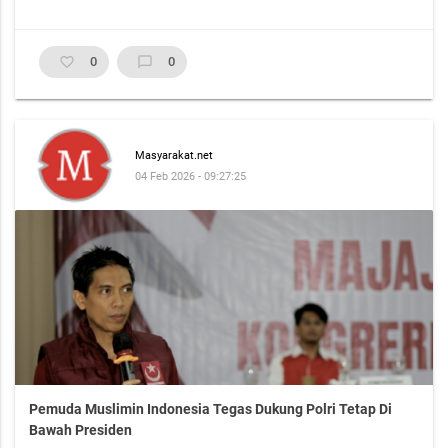
favorite_border
0
chat_bubble_outline
0
Masyarakat.net
04 Feb 2026 - 09:27:25
Pemuda Muslimin Indonesia Tegas Dukung Polri Tetap Di
Bawah Presiden