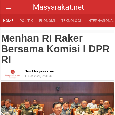
Masyarakat.net
menu
HOME
POLITIK
EKONOMI
TEKNOLOGI
INTERNASIONAL
Menhan RI Raker
Bersama Komisi I DPR
RI
New Masyarakat.net
17 Sep 2025, 09:31:36