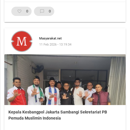
favorite_border
0
chat_bubble_outline
0
Masyarakat.net
11 Feb 2026 - 13:19:34
Kepala Kesbangpol Jakarta Sambangi Sekretariat PB
Pemuda Muslimin Indonesia