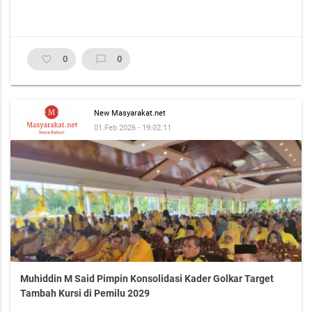
favorite_border
0
chat_bubble_outline
0
New Masyarakat.net
01 Feb 2026 - 19:02:11
Muhiddin M Said Pimpin Konsolidasi Kader Golkar Target
Tambah Kursi di Pemilu 2029