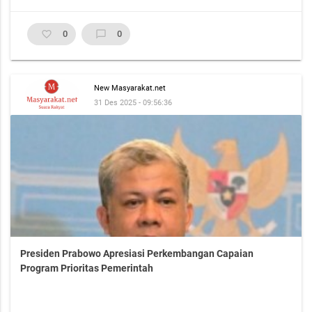
favorite_border
0
chat_bubble_outline
0
New Masyarakat.net
31 Des 2025 - 09:56:36
Presiden Prabowo Apresiasi Perkembangan Capaian
Program Prioritas Pemerintah