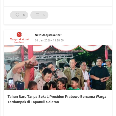
favorite_border
0
chat_bubble_outline
0
New Masyarakat.net
01 Jan 2026 - 13:28:59
Tahun Baru Tanpa Sekat, Presiden Prabowo Bersama Warga
Terdampak di Tapanuli Selatan