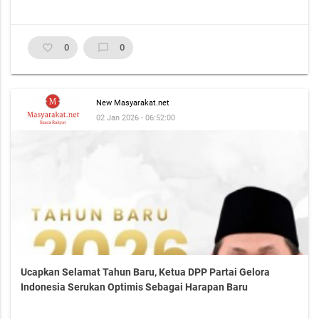
favorite_border
0
chat_bubble_outline
0
New Masyarakat.net
02 Jan 2026 - 06:52:00
Ucapkan Selamat Tahun Baru, Ketua DPP Partai Gelora
Indonesia Serukan Optimis Sebagai Harapan Baru