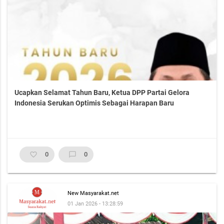
Ucapkan Selamat Tahun Baru, Ketua DPP Partai Gelora
Indonesia Serukan Optimis Sebagai Harapan Baru
favorite_border
0
chat_bubble_outline
0
New Masyarakat.net
01 Jan 2026 - 13:28:59