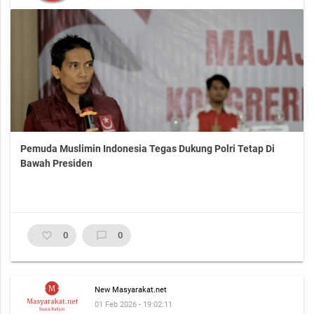
Pemuda Muslimin Indonesia Tegas Dukung Polri Tetap Di
Bawah Presiden
favorite_border
0
chat_bubble_outline
0
New Masyarakat.net
01 Feb 2026 - 19:02:11