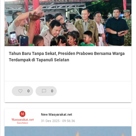
Tahun Baru Tanpa Sekat, Presiden Prabowo Bersama Warga
Terdampak di Tapanuli Selatan
favorite_border
0
chat_bubble_outline
0
New Masyarakat.net
31 Des 2025 - 09:56:36