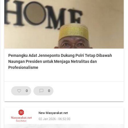
Pemangku Adat Jenneponto Dukung Polri Tetap Dibawah
Naungan Presiden untuk Menjaga Netralitas dan
Profesionalisme
favorite_border
0
chat_bubble_outline
0
New Masyarakat.net
02 Jan 2026 - 06:52:00