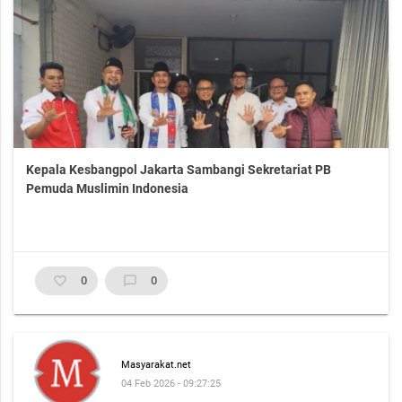
Kepala Kesbangpol Jakarta Sambangi Sekretariat PB
Pemuda Muslimin Indonesia
favorite_border
0
chat_bubble_outline
0
Masyarakat.net
04 Feb 2026 - 09:27:25