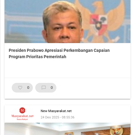
Presiden Prabowo Apresiasi Perkembangan Capaian
Program Prioritas Pemerintah
favorite_border
0
chat_bubble_outline
0
New Masyarakat.net
24 Des 2025 - 08:55:36