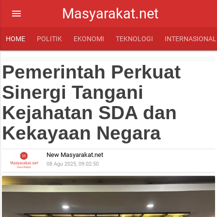
Masyarakat.net
menu
HOME
POLITIK
EKONOMI
TEKNOLOGI
INTERNASIONAL
Pemerintah Perkuat
Sinergi Tangani
Kejahatan SDA dan
Kekayaan Negara
New Masyarakat.net
08 Agu 2025, 09:02:50