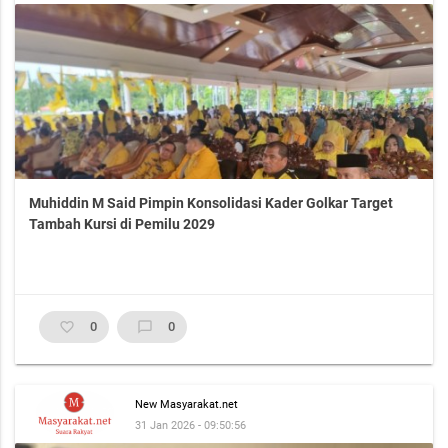
Muhiddin M Said Pimpin Konsolidasi Kader Golkar Target
Tambah Kursi di Pemilu 2029
favorite_border
0
chat_bubble_outline
0
New Masyarakat.net
31 Jan 2026 - 09:50:56