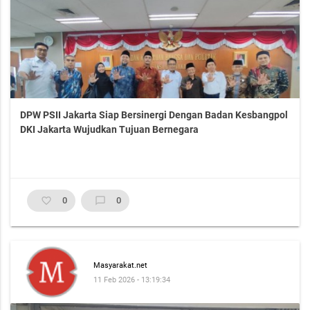
DPW PSII Jakarta Siap Bersinergi Dengan Badan Kesbangpol
DKI Jakarta Wujudkan Tujuan Bernegara
favorite_border
0
chat_bubble_outline
0
Masyarakat.net
11 Feb 2026 - 13:19:34