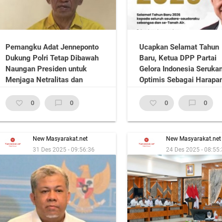
Pemangku Adat Jenneponto
Ucapkan Selamat Tahun
Dukung Polri Tetap Dibawah
Baru, Ketua DPP Partai
Naungan Presiden untuk
Gelora Indonesia Seruka
Menjaga Netralitas dan
Optimis Sebagai Harapa
Profesionalisme
Baru
favorite_border
0
chat_bubble_outline
0
favorite_border
0
chat_bubble_outline
0
New Masyarakat.net
New Masyarakat.net
31 Des 2025 - 09:56:36
24 Des 2025 - 08:55