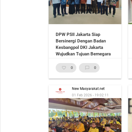
DPW PSII Jakarta Siap
Bersinergi Dengan Badan
Kesbangpol DKI Jakarta
Wujudkan Tujuan Bernegara
favorite_border
0
chat_bubble_outline
0
New Masyarakat.net
01 Feb 2026 - 19:02:11