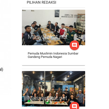
PILIHAN REDAKSI
Masyarakat.net
comment
Pemuda Muslimin Indonesia Sumbar
Gandeng Pemuda Nagari
Masyarakat.net
comment