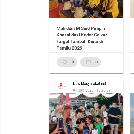
Muhiddin M Said Pimpin
Konsolidasi Kader Golkar
Target Tambah Kursi di
Pemilu 2029
favorite_border
0
chat_bubble_outline
0
New Masyarakat.net
01 Jan 2026 - 13:28:59