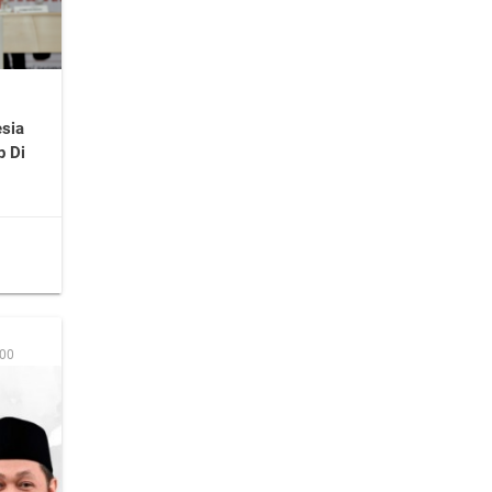
sia
p Di
:00