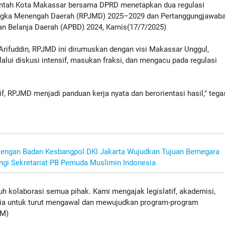
tah Kota Makassar bersama DPRD menetapkan dua regulasi
ngka Menengah Daerah (RPJMD) 2025–2029 dan Pertanggungjawab
n Belanja Daerah (APBD) 2024, Kamis(17/7/2025)
rifuddin, RPJMD ini dirumuskan dengan visi Makassar Unggul,
lalui diskusi intensif, masukan fraksi, dan mengacu pada regulasi
, RPJMD menjadi panduan kerja nyata dan berorientasi hasil," tega
 Dengan Badan Kesbangpol DKI Jakarta Wujudkan Tujuan Bernegara
gi Sekretariat PB Pemuda Muslimin Indonesia
h kolaborasi semua pihak. Kami mengajak legislatif, akademisi,
dia untuk turut mengawal dan mewujudkan program-program
BM)