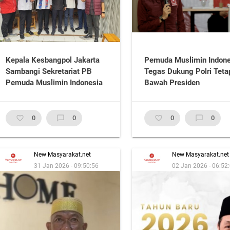
Kepala Kesbangpol Jakarta
Pemuda Muslimin Indone
Sambangi Sekretariat PB
Tegas Dukung Polri Teta
Pemuda Muslimin Indonesia
Bawah Presiden
favorite_border
0
chat_bubble_outline
0
favorite_border
0
chat_bubble_outline
0
New Masyarakat.net
New Masyarakat.net
31 Jan 2026 - 09:50:56
02 Jan 2026 - 06:52