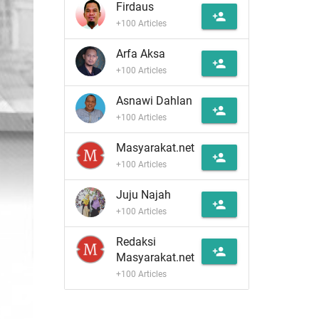
Firdaus
person_add
+100 Articles
Arfa Aksa
person_add
+100 Articles
Asnawi Dahlan
person_add
+100 Articles
Masyarakat.net
person_add
+100 Articles
Juju Najah
person_add
+100 Articles
Redaksi
person_add
Masyarakat.net
+100 Articles