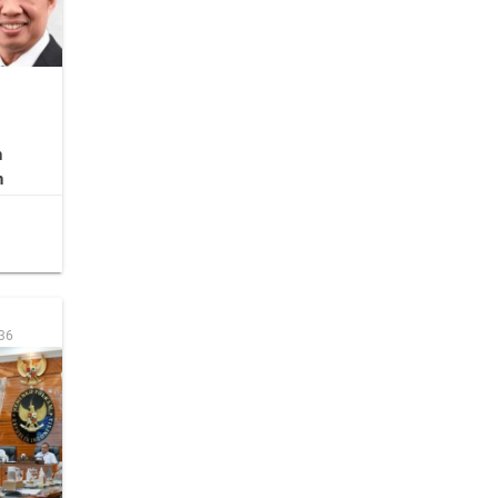
n
n
:36