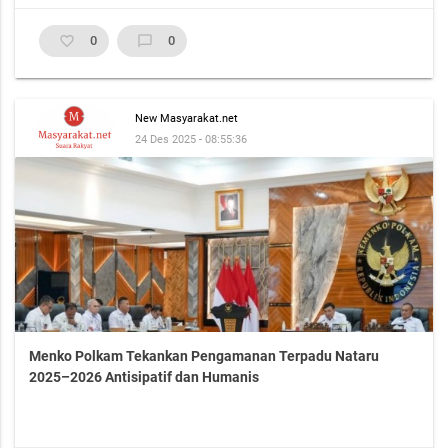
favorite_border
0
chat_bubble_outline
0
New Masyarakat.net
24 Des 2025 - 08:55:36
Menko Polkam Tekankan Pengamanan Terpadu Nataru
2025–2026 Antisipatif dan Humanis