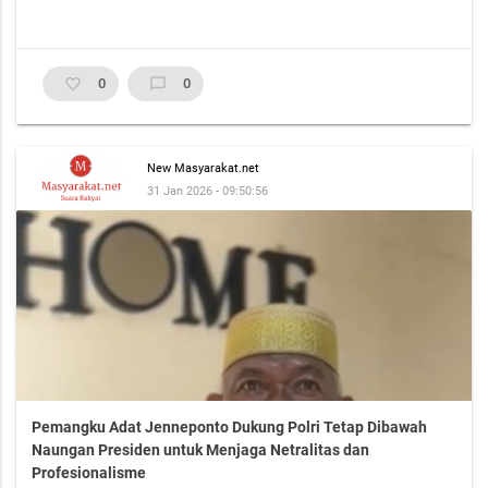
favorite_border
0
chat_bubble_outline
0
New Masyarakat.net
31 Jan 2026 - 09:50:56
Pemangku Adat Jenneponto Dukung Polri Tetap Dibawah
Naungan Presiden untuk Menjaga Netralitas dan
Profesionalisme