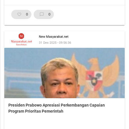
favorite_border
0
chat_bubble_outline
0
New Masyarakat.net
31 Des 2025 - 09:56:36
Presiden Prabowo Apresiasi Perkembangan Capaian
Program Prioritas Pemerintah