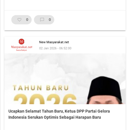
favorite_border
0
chat_bubble_outline
0
New Masyarakat.net
02 Jan 2026 - 06:52:00
Ucapkan Selamat Tahun Baru, Ketua DPP Partai Gelora
Indonesia Serukan Optimis Sebagai Harapan Baru