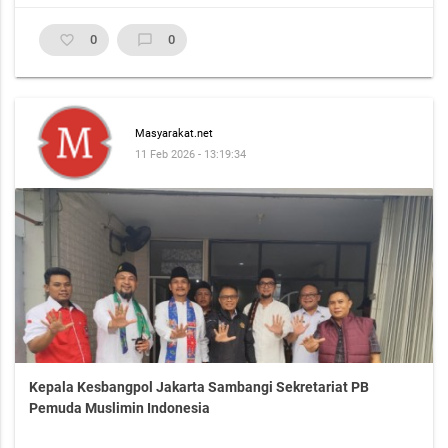
favorite_border
0
chat_bubble_outline
0
Masyarakat.net
11 Feb 2026 - 13:19:34
Kepala Kesbangpol Jakarta Sambangi Sekretariat PB
Pemuda Muslimin Indonesia