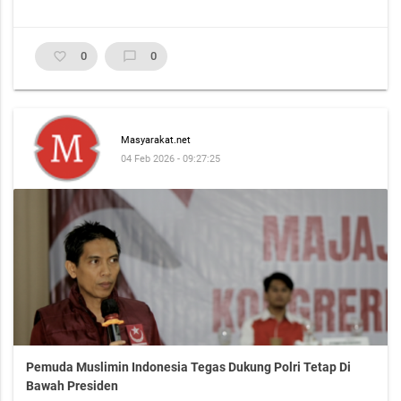
favorite_border
0
chat_bubble_outline
0
Masyarakat.net
04 Feb 2026 - 09:27:25
Pemuda Muslimin Indonesia Tegas Dukung Polri Tetap Di
Bawah Presiden