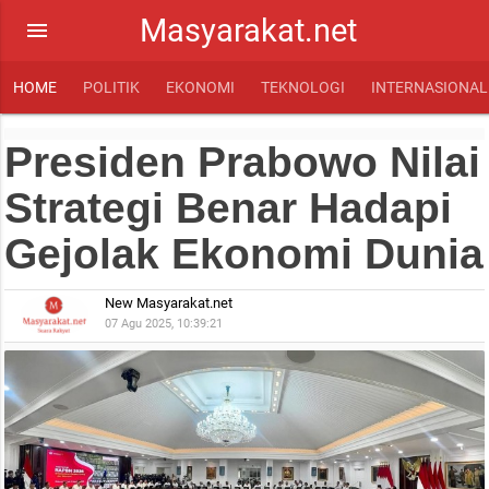
Masyarakat.net
menu
HOME
POLITIK
EKONOMI
TEKNOLOGI
INTERNASIONAL
Presiden Prabowo Nilai
Strategi Benar Hadapi
Gejolak Ekonomi Dunia
New Masyarakat.net
07 Agu 2025, 10:39:21