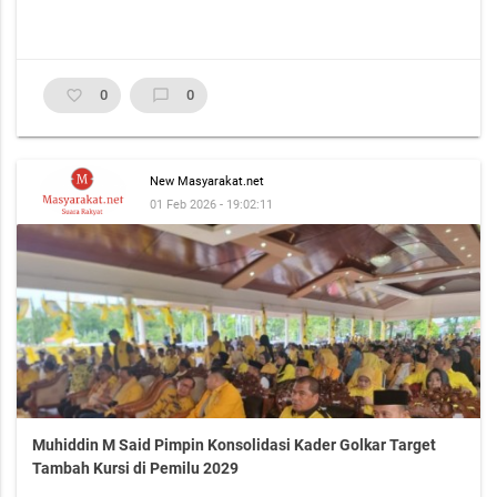
favorite_border
0
chat_bubble_outline
0
New Masyarakat.net
01 Feb 2026 - 19:02:11
Muhiddin M Said Pimpin Konsolidasi Kader Golkar Target
Tambah Kursi di Pemilu 2029