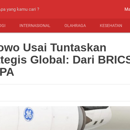
close
Ma
OGI
INTERNASIONAL
OLAHRAGA
KESEHATAN
owo Usai Tuntaskan
tegis Global: Dari BRIC
EPA