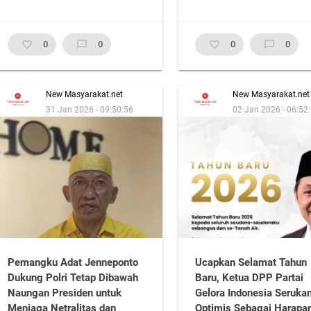
favorite_border
0
chat_bubble_outline
0
favorite_border
0
chat_bubble_outline
0
New Masyarakat.net
New Masyarakat.net
31 Jan 2026 - 09:50:56
02 Jan 2026 - 06:52
Pemangku Adat Jenneponto
Ucapkan Selamat Tahun
Dukung Polri Tetap Dibawah
Baru, Ketua DPP Partai
Naungan Presiden untuk
Gelora Indonesia Seruka
Menjaga Netralitas dan
Optimis Sebagai Harapa