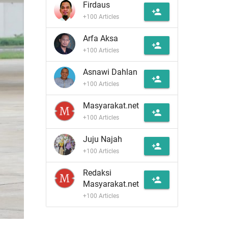
Firdaus
person_add
+100 Articles
Arfa Aksa
person_add
+100 Articles
Asnawi Dahlan
person_add
+100 Articles
Masyarakat.net
person_add
+100 Articles
Juju Najah
person_add
+100 Articles
Redaksi
person_add
Masyarakat.net
+100 Articles