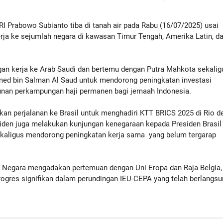
 Prabowo Subianto tiba di tanah air pada Rabu (16/07/2025) usai
ja ke sejumlah negara di kawasan Timur Tengah, Amerika Latin, d
an kerja ke Arab Saudi dan bertemu dengan Putra Mahkota sekalig
ed bin Salman Al Saud untuk mendorong peningkatan investasi
an perkampungan haji permanen bagi jemaah Indonesia.
kan perjalanan ke Brasil untuk menghadiri KTT BRICS 2025 di Rio d
siden juga melakukan kunjungan kenegaraan kepada Presiden Brasil
a sekaligus mendorong peningkatan kerja sama yang belum tergarap
ala Negara mengadakan pertemuan dengan Uni Eropa dan Raja Belgia,
rogres signifikan dalam perundingan IEU-CEPA yang telah berlangs