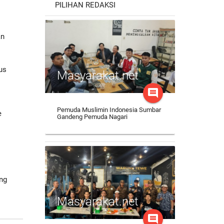
PILIHAN REDAKSI
an
us
Masyarakat.net
comment
Pemuda Muslimin Indonesia Sumbar
e
Gandeng Pemuda Nagari
ung
Masyarakat.net
comment