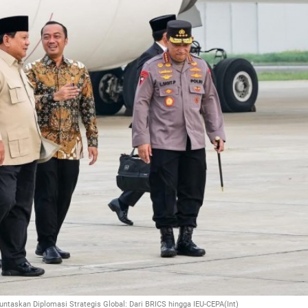
ntaskan Diplomasi Strategis Global: Dari BRICS hingga IEU-CEPA(Int)