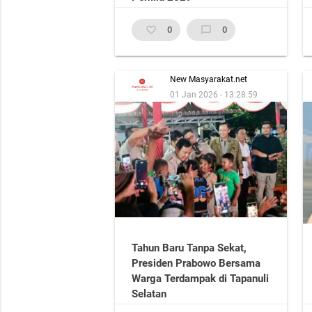
favorite_border
0
chat_bubble_outline
0
New Masyarakat.net
01 Jan 2026 - 13:28:59
Tahun Baru Tanpa Sekat,
Presiden Prabowo Bersama
Warga Terdampak di Tapanuli
Selatan