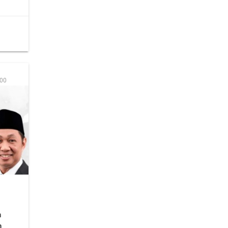
:00
n
n