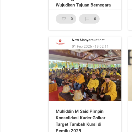
Wujudkan Tujuan Bernegara
favorite_border
0
chat_bubble_outline
0
New Masyarakat.net
01 Feb 2026 - 19:02:11
Muhiddin M Said Pimpin
Konsolidasi Kader Golkar
Target Tambah Kursi di
Pemilu 2029