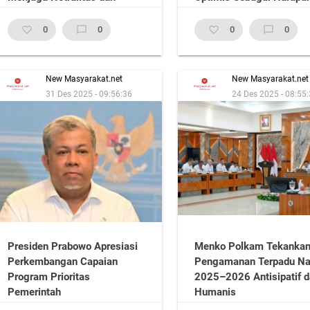
Profesionalisme
Baru
favorite_border
0
chat_bubble_outline
0
favorite_border
0
chat_bubble_outline
0
New Masyarakat.net
New Masyarakat.net
31 Des 2025 - 09:56:36
24 Des 2025 - 08:55
Presiden Prabowo Apresiasi
Menko Polkam Tekanka
Perkembangan Capaian
Pengamanan Terpadu Na
Program Prioritas
2025–2026 Antisipatif 
Pemerintah
Humanis