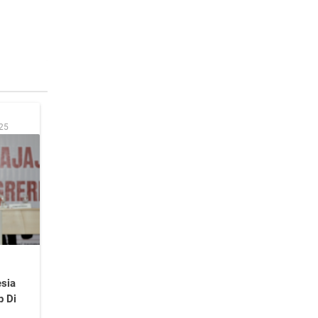
:25
sia
p Di