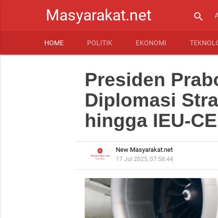
Masyarakat.net
search
HOME
POLITIK
EKONOMI
TEKNOL
Presiden Prab
Diplomasi Stra
hingga IEU-C
New Masyarakat.net
17 Jul 2025, 07:58:44