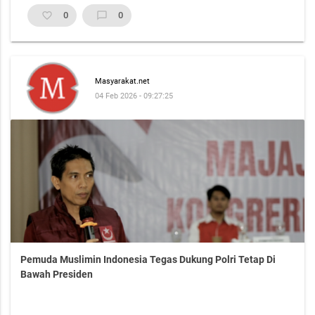
favorite_border
0
chat_bubble_outline
0
Masyarakat.net
04 Feb 2026 - 09:27:25
Pemuda Muslimin Indonesia Tegas Dukung Polri Tetap Di
Bawah Presiden