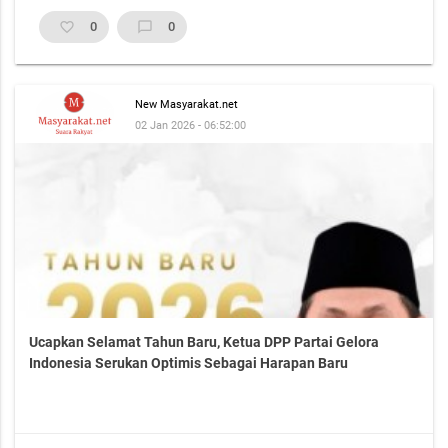
favorite_border
0
chat_bubble_outline
0
New Masyarakat.net
02 Jan 2026 - 06:52:00
Ucapkan Selamat Tahun Baru, Ketua DPP Partai Gelora
Indonesia Serukan Optimis Sebagai Harapan Baru