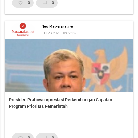
favorite_border
0
chat_bubble_outline
0
New Masyarakat.net
31 Des 2025 - 09:56:36
Presiden Prabowo Apresiasi Perkembangan Capaian
Program Prioritas Pemerintah
favorite_border
0
chat_bubble_outline
0