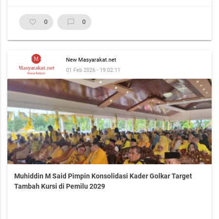
favorite_border
0
chat_bubble_outline
0
New Masyarakat.net
01 Feb 2026 - 19:02:11
Muhiddin M Said Pimpin Konsolidasi Kader Golkar Target
Tambah Kursi di Pemilu 2029