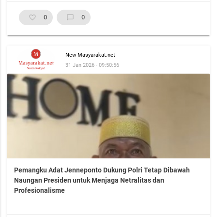
favorite_border
0
chat_bubble_outline
0
New Masyarakat.net
31 Jan 2026 - 09:50:56
Pemangku Adat Jenneponto Dukung Polri Tetap Dibawah
Naungan Presiden untuk Menjaga Netralitas dan
Profesionalisme