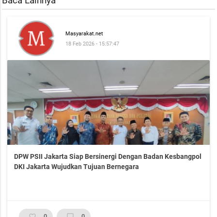
Baca Lainnya
Masyarakat.net
18 Feb 2026 - 15:57:47
DPW PSII Jakarta Siap Bersinergi Dengan Badan Kesbangpol
DKI Jakarta Wujudkan Tujuan Bernegara
favorite_border
0
chat_bubble_outline
0