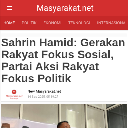
Masyarakat.net
menu
HOME
POLITIK
EKONOMI
TEKNOLOGI
INTERNASIONAL
Sahrin Hamid: Gerakan
Rakyat Fokus Sosial,
Partai Aksi Rakyat
Fokus Politik
New Masyarakat.net
14 Sep 2025, 05:19:27