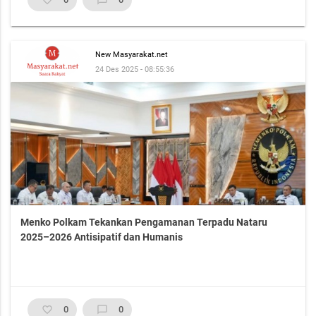
New Masyarakat.net
24 Des 2025 - 08:55:36
Menko Polkam Tekankan Pengamanan Terpadu Nataru
2025–2026 Antisipatif dan Humanis
favorite_border
0
chat_bubble_outline
0