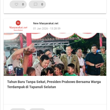
favorite_border
0
chat_bubble_outline
0
New Masyarakat.net
01 Jan 2026 - 13:28:59
Tahun Baru Tanpa Sekat, Presiden Prabowo Bersama Warga
Terdampak di Tapanuli Selatan