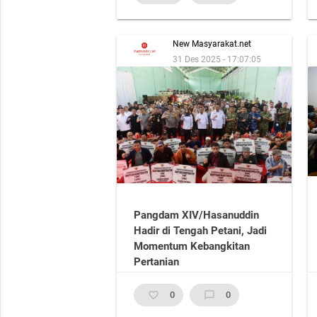
New Masyarakat.net
31 Des 2025 - 17:07:05
Pangdam XIV/Hasanuddin
Hadir di Tengah Petani, Jadi
Momentum Kebangkitan
Pertanian
favorite_border
0
chat_bubble_outline
0