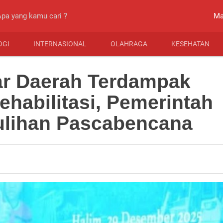
close
Ma
OGI
INTERNASIONAL
OLAHRAGA
KESEHATAN
ar Daerah Terdampak
habilitasi, Pemerintah
ulihan Pascabencana