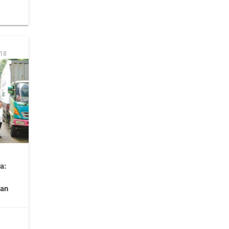
:18
a:
ian