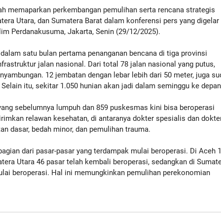
h memaparkan perkembangan pemulihan serta rencana strategis
era Utara, dan Sumatera Barat dalam konferensi pers yang digelar 
im Perdanakusuma, Jakarta, Senin (29/12/2025).
h dalam satu bulan pertama penanganan bencana di tiga provinsi
frastruktur jalan nasional. Dari total 78 jalan nasional yang putus,
nyambungan. 12 jembatan dengan lebar lebih dari 50 meter, juga s
k. Selain itu, sekitar 1.050 hunian akan jadi dalam seminggu ke depan
 yang sebelumnya lumpuh dan 859 puskesmas kini bisa beroperasi
rimkan relawan kesehatan, di antaranya dokter spesialis dan dokte
n dasar, bedah minor, dan pemulihan trauma.
agian dari pasar-pasar yang terdampak mulai beroperasi. Di Aceh 
atera Utara 46 pasar telah kembali beroperasi, sedangkan di Sumat
ulai beroperasi. Hal ini memungkinkan pemulihan perekonomian