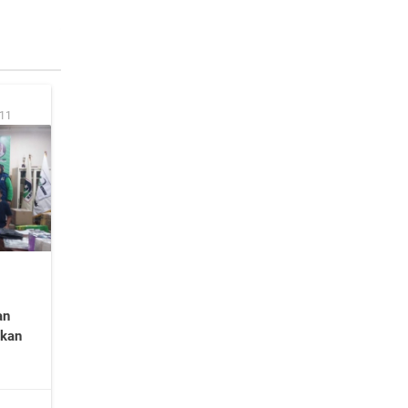
:11
an
mkan