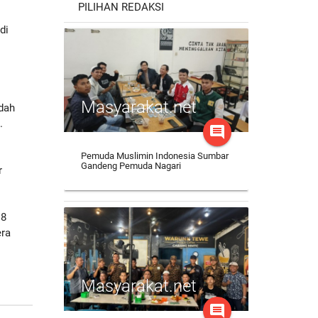
PILIHAN REDAKSI
di
Masyarakat.net
udah
.
comment
Pemuda Muslimin Indonesia Sumbar
Gandeng Pemuda Nagari
r
18
era
Masyarakat.net
comment