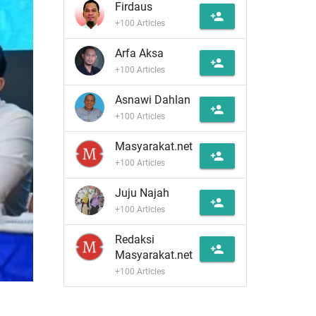
Firdaus
person_add
+100 Articles
Arfa Aksa
person_add
+100 Articles
Asnawi Dahlan
person_add
+100 Articles
Masyarakat.net
person_add
+100 Articles
Juju Najah
person_add
+100 Articles
Redaksi
person_add
Masyarakat.net
+100 Articles