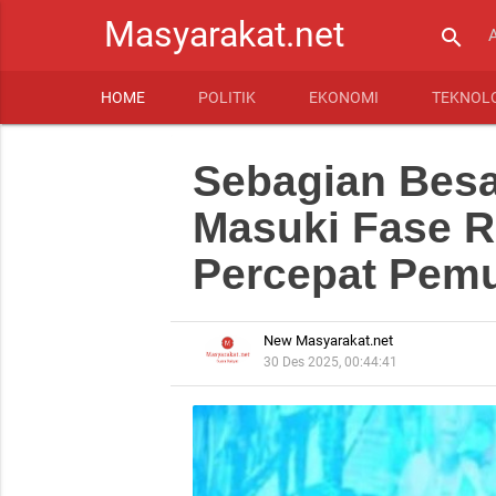
Masyarakat.net
search
HOME
POLITIK
EKONOMI
TEKNOL
Sebagian Bes
Masuki Fase Re
Percepat Pem
New Masyarakat.net
30 Des 2025, 00:44:41