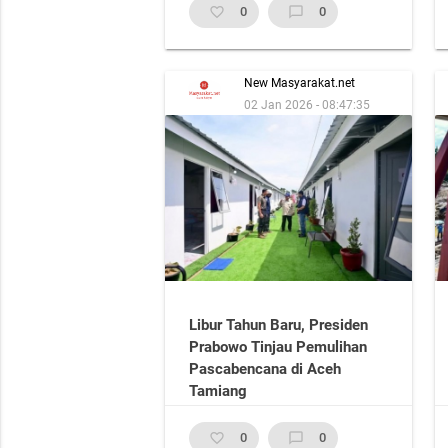
favorite_border
0
chat_bubble_outline
0
New Masyarakat.net
02 Jan 2026 - 08:47:35
Libur Tahun Baru, Presiden
Prabowo Tinjau Pemulihan
Pascabencana di Aceh
Tamiang
favorite_border
0
chat_bubble_outline
0