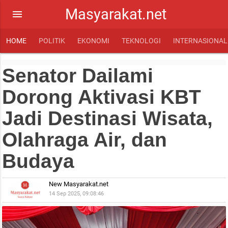
Masyarakat.net
menu
HOME
POLITIK
EKONOMI
TEKNOLOGI
INTERNASIONAL
Senator Dailami
Dorong Aktivasi KBT
Jadi Destinasi Wisata,
Olahraga Air, dan
Budaya
New Masyarakat.net
14 Sep 2025, 09:08:46