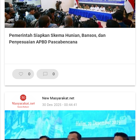
Pemerintah Siapkan Skema Hunian, Bansos, dan
Penyesuaian APBD Pascabencana
favorite_border
0
chat_bubble_outline
0
New Masyarakat.net
30 Des 2025 - 00:44:41