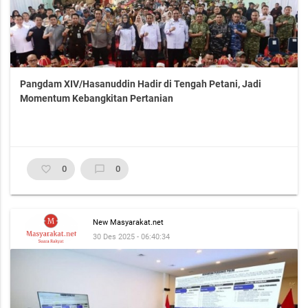
Pangdam XIV/Hasanuddin Hadir di Tengah Petani, Jadi
Momentum Kebangkitan Pertanian
favorite_border
0
chat_bubble_outline
0
New Masyarakat.net
30 Des 2025 - 06:40:34