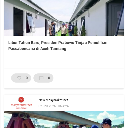
Libur Tahun Baru, Presiden Prabowo Tinjau Pemulihan
Pascabencana di Aceh Tamiang
favorite_border
0
chat_bubble_outline
0
New Masyarakat.net
02 Jan 2026 - 06:42:40