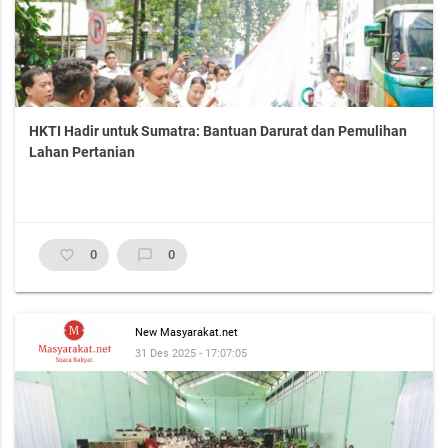
HKTI Hadir untuk Sumatra: Bantuan Darurat dan Pemulihan
Lahan Pertanian
favorite_border
0
chat_bubble_outline
0
New Masyarakat.net
31 Des 2025 - 17:07:05