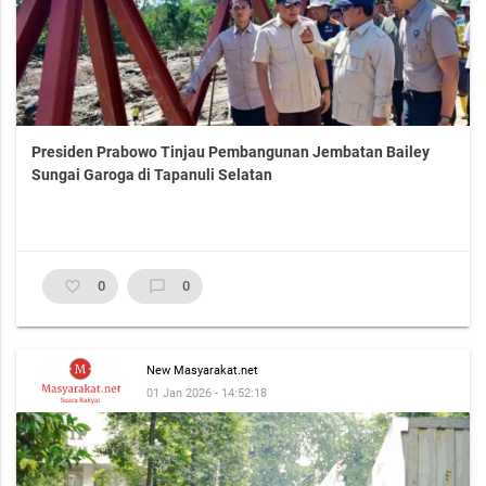
Presiden Prabowo Tinjau Pembangunan Jembatan Bailey
Sungai Garoga di Tapanuli Selatan
favorite_border
0
chat_bubble_outline
0
New Masyarakat.net
01 Jan 2026 - 14:52:18