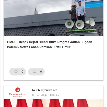
HMPLT Desak Kejati Sulsel Buka Progres Aduan Dugaan
Polemik Sewa Lahan Pemkab Luwu Timur
favorite_border
0
chat_bubble_outline
0
New Masyarakat.net
03 Jan 2026 - 00:02:45