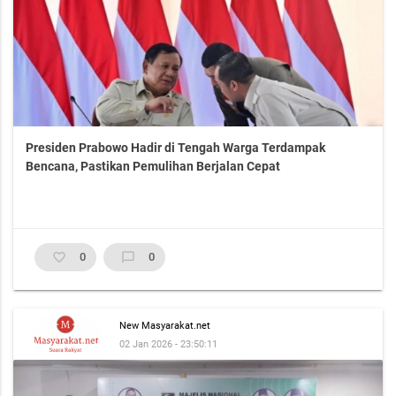
Presiden Prabowo Hadir di Tengah Warga Terdampak
Bencana, Pastikan Pemulihan Berjalan Cepat
favorite_border
0
chat_bubble_outline
0
New Masyarakat.net
02 Jan 2026 - 23:50:11