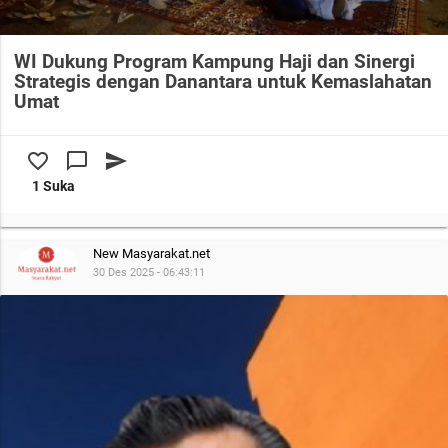
WI Dukung Program Kampung Haji dan Sinergi
Strategis dengan Danantara untuk Kemaslahatan
Umat
favorite_border
chat_bubble_outline
send
1 Suka
New Masyarakat.net
30 Des 2025 - 06:43:11