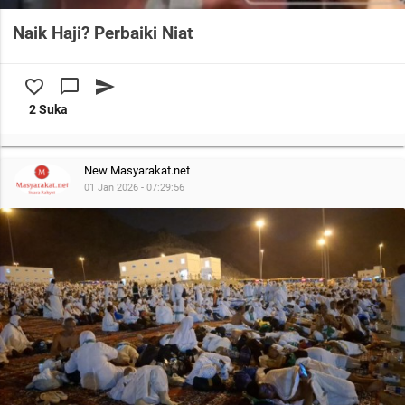
Naik Haji? Perbaiki Niat
favorite_border
chat_bubble_outline
send
2 Suka
New Masyarakat.net
01 Jan 2026 - 07:29:56