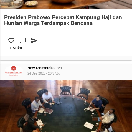
Presiden Prabowo Percepat Kampung Haji dan
Hunian Warga Terdampak Bencana
favorite_border
chat_bubble_outline
send
1 Suka
New Masyarakat.net
24 Des 2025 - 20:37:57