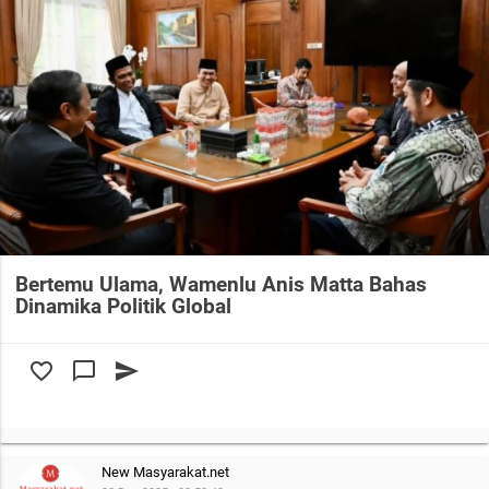
Bertemu Ulama, Wamenlu Anis Matta Bahas
Dinamika Politik Global
favorite_border
chat_bubble_outline
send
New Masyarakat.net