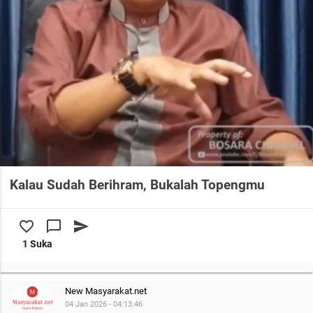
Kalau Sudah Berihram, Bukalah Topengmu
favorite_border
chat_bubble_outline
send
1 Suka
New Masyarakat.net
04 Jan 2026 - 04:13:46