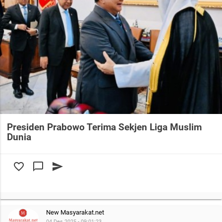
Presiden Prabowo Terima Sekjen Liga Muslim
Dunia
favorite_border
chat_bubble_outline
send
New Masyarakat.net
04 Des 2025 - 09:01:23