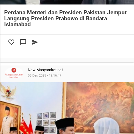
Perdana Menteri dan Presiden Pakistan Jemput
Langsung Presiden Prabowo di Bandara
Islamabad
favorite_border
chat_bubble_outline
send
New Masyarakat.net
05 Des 2025 - 19:16:47