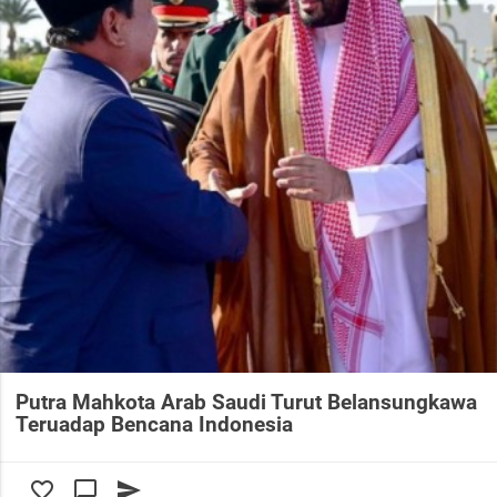
Putra Mahkota Arab Saudi Turut Belansungkawa
Teruadap Bencana Indonesia
favorite_border
chat_bubble_outline
send