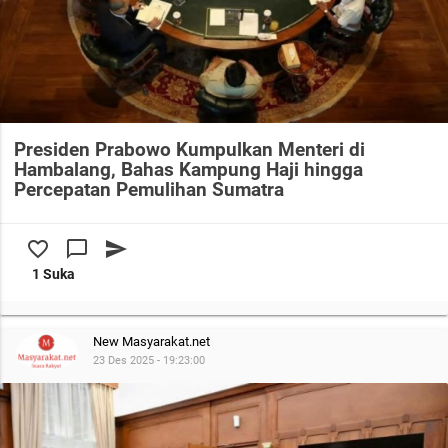
Presiden Prabowo Kumpulkan Menteri di
Hambalang, Bahas Kampung Haji hingga
Percepatan Pemulihan Sumatra
favorite_border
chat_bubble_outline
send
1 Suka
New Masyarakat.net
23 Des 2025 - 19:23:00