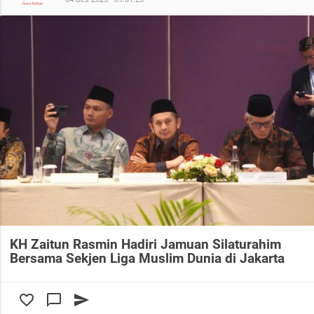
KH Zaitun Rasmin Hadiri Jamuan Silaturahim
Bersama Sekjen Liga Muslim Dunia di Jakarta
favorite_border
chat_bubble_outline
send