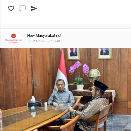
favorite_border
chat_bubble_outline
send
New Masyarakat.net
17 Des 2025 - 06:18:48