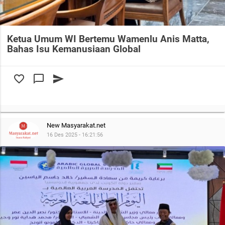
Ketua Umum WI Bertemu Wamenlu Anis Matta,
Bahas Isu Kemanusiaan Global
favorite_border
chat_bubble_outline
send
New Masyarakat.net
16 Des 2025 - 16:21:56