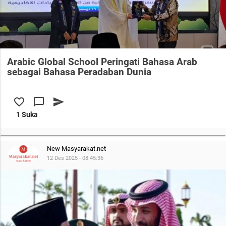
Arabic Global School Peringati Bahasa Arab
sebagai Bahasa Peradaban Dunia
favorite_border
chat_bubble_outline
send
1 Suka
New Masyarakat.net
12 Des 2025 - 08:45:36