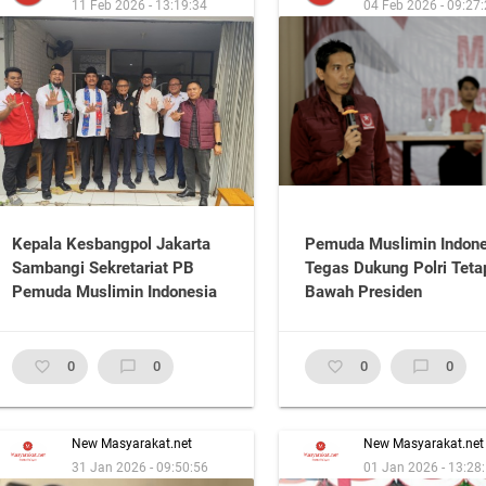
11 Feb 2026 - 13:19:34
04 Feb 2026 - 09:27
Kepala Kesbangpol Jakarta
Pemuda Muslimin Indone
Sambangi Sekretariat PB
Tegas Dukung Polri Teta
Pemuda Muslimin Indonesia
Bawah Presiden
favorite_border
0
chat_bubble_outline
0
favorite_border
0
chat_bubble_outline
0
New Masyarakat.net
New Masyarakat.net
31 Jan 2026 - 09:50:56
01 Jan 2026 - 13:28