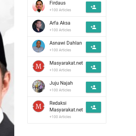
Firdaus
person_add
+100 Articles
Arfa Aksa
person_add
+100 Articles
Asnawi Dahlan
person_add
+100 Articles
Masyarakat.net
person_add
+100 Articles
Juju Najah
person_add
+100 Articles
Redaksi
person_add
Masyarakat.net
+100 Articles