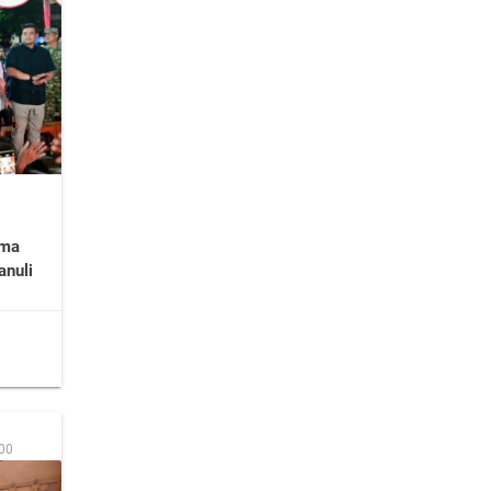
ama
anuli
:00