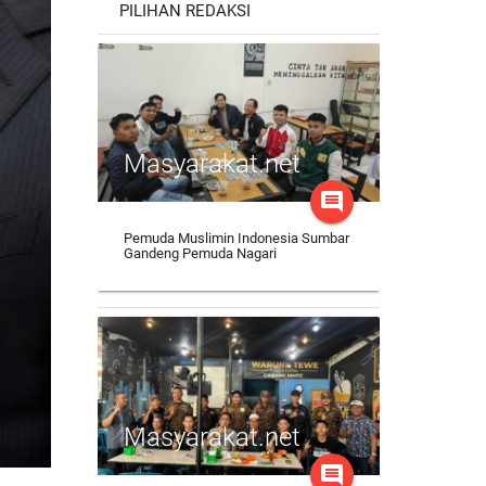
PILIHAN REDAKSI
Masyarakat.net
comment
Pemuda Muslimin Indonesia Sumbar
Gandeng Pemuda Nagari
Masyarakat.net
comment