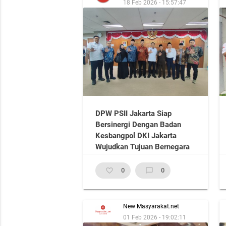
18 Feb 2026 - 15:57:47
DPW PSII Jakarta Siap
Bersinergi Dengan Badan
Kesbangpol DKI Jakarta
Wujudkan Tujuan Bernegara
favorite_border
0
chat_bubble_outline
0
New Masyarakat.net
01 Feb 2026 - 19:02:11