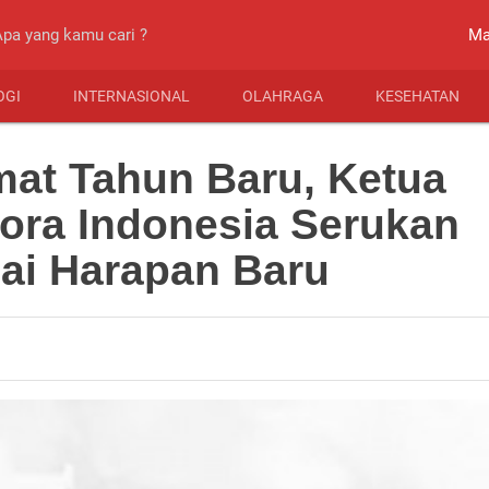
close
Ma
OGI
INTERNASIONAL
OLAHRAGA
KESEHATAN
at Tahun Baru, Ketua
lora Indonesia Serukan
ai Harapan Baru