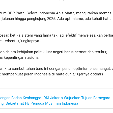
um DPP Partai Gelora Indonesia Anis Matta, menguraikan memasu
rjalanan hingga penghujung 2025. Ada optimisme, ada kehati-hatian
besar, ketika sistem yang lama tak lagi efektif menyelesaikan berba
um terbentuk,"ungkapnya..
pon dalam kebijakan politik luar negeri harus cermat dan terukur,
us kepentingan nasional.
ari kita sambut tahun baru ini dengan penuh optimisme, semangat, 
uk memperkuat peran Indonesia di mata dunia," ujarnya optimis
 Dengan Badan Kesbangpol DKI Jakarta Wujudkan Tujuan Bernegara
gi Sekretariat PB Pemuda Muslimin Indonesia