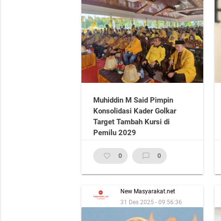
Muhiddin M Said Pimpin
Konsolidasi Kader Golkar
Target Tambah Kursi di
Pemilu 2029
favorite_border
0
chat_bubble_outline
0
New Masyarakat.net
31 Des 2025 - 09:56:36