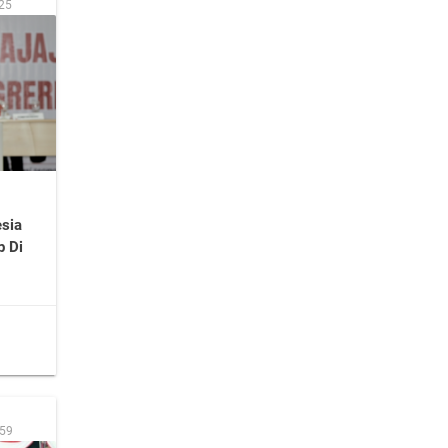
:25
sia
p Di
:59