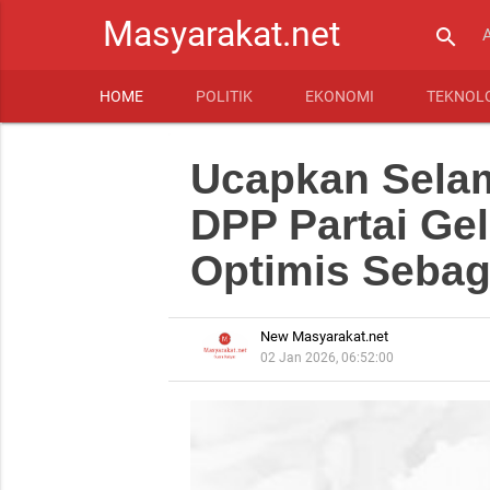
Masyarakat.net
search
HOME
POLITIK
EKONOMI
TEKNOL
Ucapkan Selam
DPP Partai Ge
Optimis Sebag
New Masyarakat.net
02 Jan 2026, 06:52:00