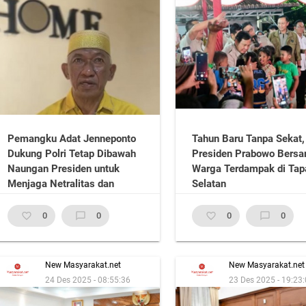
Pemangku Adat Jenneponto
Tahun Baru Tanpa Sekat,
Dukung Polri Tetap Dibawah
Presiden Prabowo Bers
Naungan Presiden untuk
Warga Terdampak di Tap
Menjaga Netralitas dan
Selatan
Profesionalisme
favorite_border
0
chat_bubble_outline
0
favorite_border
0
chat_bubble_outline
0
New Masyarakat.net
New Masyarakat.net
24 Des 2025 - 08:55:36
23 Des 2025 - 19:23