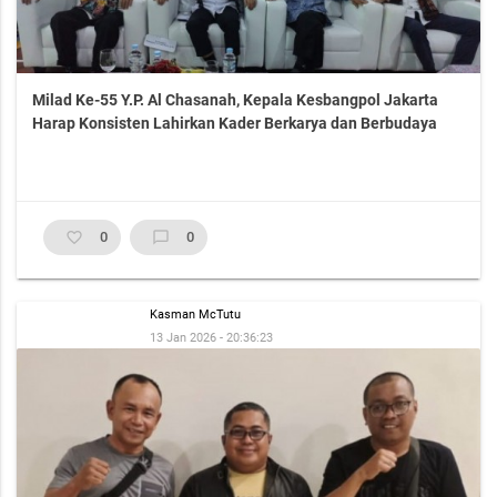
Milad Ke-55 Y.P. Al Chasanah, Kepala Kesbangpol Jakarta
Harap Konsisten Lahirkan Kader Berkarya dan Berbudaya
favorite_border
0
chat_bubble_outline
0
Kasman McTutu
13 Jan 2026 - 20:36:23