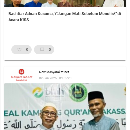
Bachtiar Adnan Kusuma, \"Jangan Mati Sebelum Menulis\" di
Acara KISS
favorite_border
0
chat_bubble_outline
0
New Masyarakat.net
02 Jan 2026 - 09:55:20