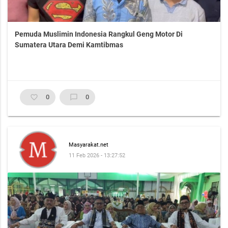
Pemuda Muslimin Indonesia Rangkul Geng Motor Di
Sumatera Utara Demi Kamtibmas
favorite_border
0
chat_bubble_outline
0
Masyarakat.net
11 Feb 2026 - 13:27:52