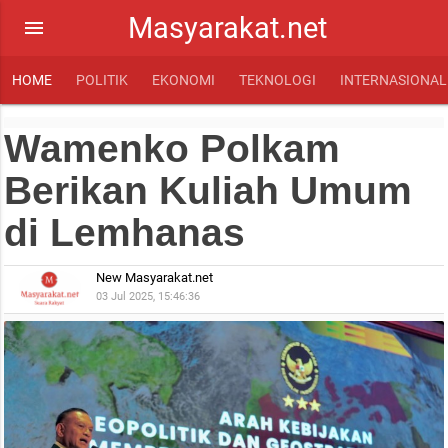
Masyarakat.net
menu
HOME
POLITIK
EKONOMI
TEKNOLOGI
INTERNASIONAL
Wamenko Polkam
Berikan Kuliah Umum
di Lemhanas
New Masyarakat.net
03 Jul 2025, 15:46:36