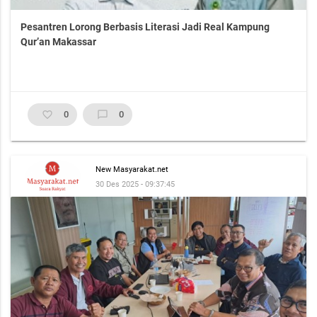
Pesantren Lorong Berbasis Literasi Jadi Real Kampung
Qur’an Makassar
favorite_border
0
chat_bubble_outline
0
New Masyarakat.net
30 Des 2025 - 09:37:45