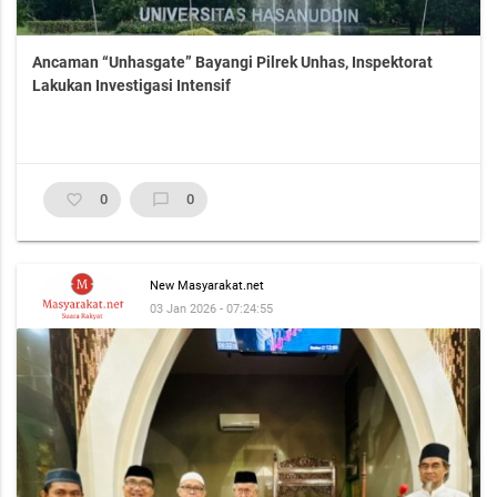
Ancaman “Unhasgate” Bayangi Pilrek Unhas, Inspektorat
Lakukan Investigasi Intensif
favorite_border
0
chat_bubble_outline
0
New Masyarakat.net
03 Jan 2026 - 07:24:55