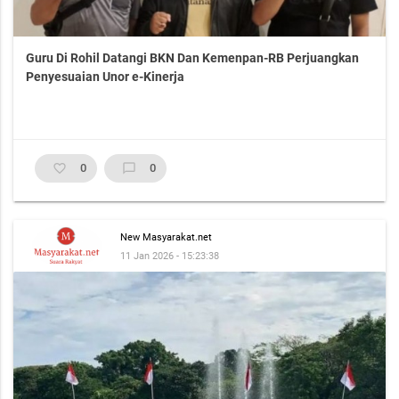
Guru Di Rohil Datangi BKN Dan Kemenpan-RB Perjuangkan
Penyesuaian Unor e-Kinerja
favorite_border
0
chat_bubble_outline
0
New Masyarakat.net
11 Jan 2026 - 15:23:38