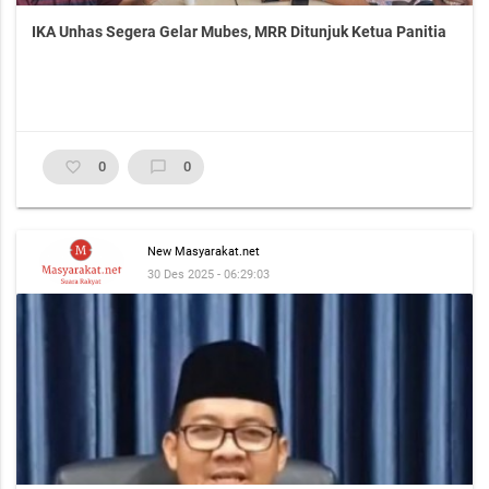
IKA Unhas Segera Gelar Mubes, MRR Ditunjuk Ketua Panitia
favorite_border
0
chat_bubble_outline
0
New Masyarakat.net
30 Des 2025 - 06:29:03