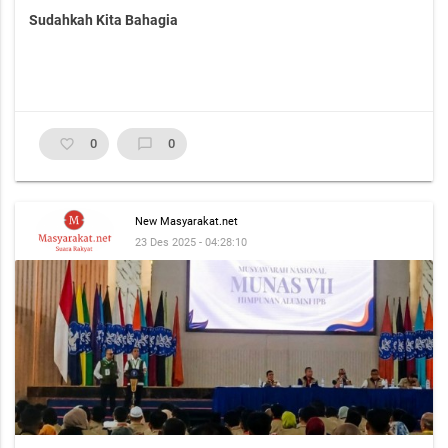
Sudahkah Kita Bahagia
favorite_border
0
chat_bubble_outline
0
New Masyarakat.net
23 Des 2025 - 04:28:10