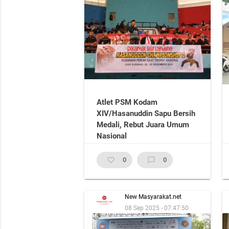
Atlet PSM Kodam
XIV/Hasanuddin Sapu Bersih
Medali, Rebut Juara Umum
Nasional
favorite_border
0
chat_bubble_outline
0
New Masyarakat.net
08 Sep 2025 - 07:47:50