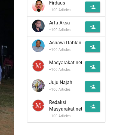
Firdaus
person_add
+100 Articles
Arfa Aksa
person_add
+100 Articles
Asnawi Dahlan
person_add
+100 Articles
Masyarakat.net
person_add
+100 Articles
Juju Najah
person_add
+100 Articles
Redaksi
person_add
Masyarakat.net
+100 Articles