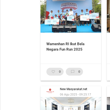
Wamenhan RI Ikut Bela
Negara Fun Run 2025
favorite_border
0
chat_bubble_outline
0
New Masyarakat.net
06 Agu 2025 - 09:25:17