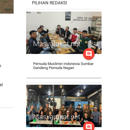
PILIHAN REDAKSI
Masyarakat.net
comment
Pemuda Muslimin Indonesia Sumbar
.
Gandeng Pemuda Nagari
at
Masyarakat.net
comment