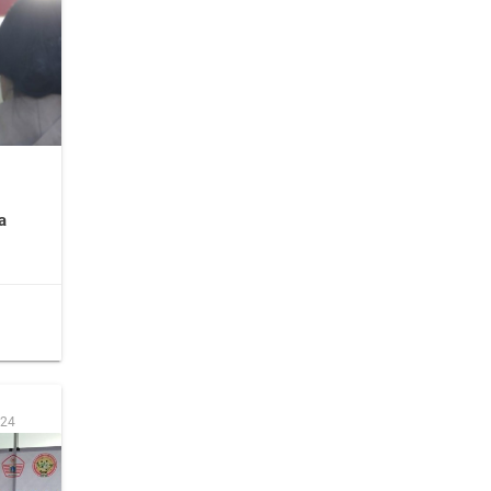
a
:24