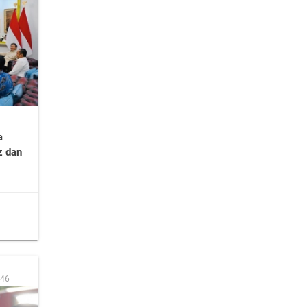
a
z dan
:46