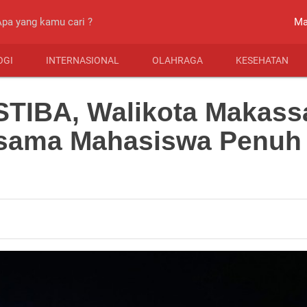
close
Ma
OGI
INTERNASIONAL
OLAHRAGA
KESEHATAN
STIBA, Walikota Makass
sama Mahasiswa Penuh