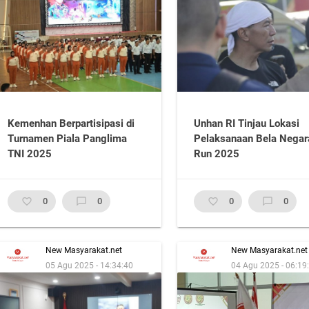
Kemenhan Berpartisipasi di
Unhan RI Tinjau Lokasi
Turnamen Piala Panglima
Pelaksanaan Bela Negar
TNI 2025
Run 2025
favorite_border
0
chat_bubble_outline
0
favorite_border
0
chat_bubble_outline
0
New Masyarakat.net
New Masyarakat.net
05 Agu 2025 - 14:34:40
04 Agu 2025 - 06:19