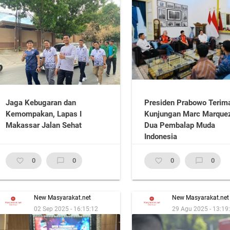
Jaga Kebugaran dan
Presiden Prabowo Terim
Kemompakan, Lapas I
Kunjungan Marc Marque
Makassar Jalan Sehat
Dua Pembalap Muda
Indonesia
favorite_border
0
chat_bubble_outline
0
favorite_border
0
chat_bubble_outline
0
New Masyarakat.net
New Masyarakat.net
02 Sep 2025 - 16:15:12
29 Agu 2025 - 13:19