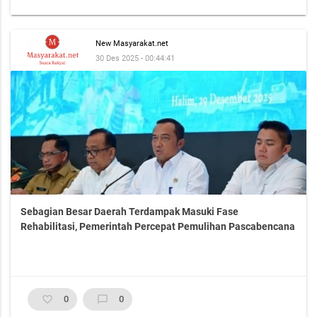
New Masyarakat.net
30 Des 2025 - 00:44:41
Sebagian Besar Daerah Terdampak Masuki Fase
Rehabilitasi, Pemerintah Percepat Pemulihan Pascabencana
favorite_border
0
chat_bubble_outline
0