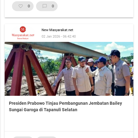
favorite_border
0
chat_bubble_outline
0
New Masyarakat.net
02 Jan 2026 - 06:42:40
Presiden Prabowo Tinjau Pembangunan Jembatan Bailey
Sungai Garoga di Tapanuli Selatan