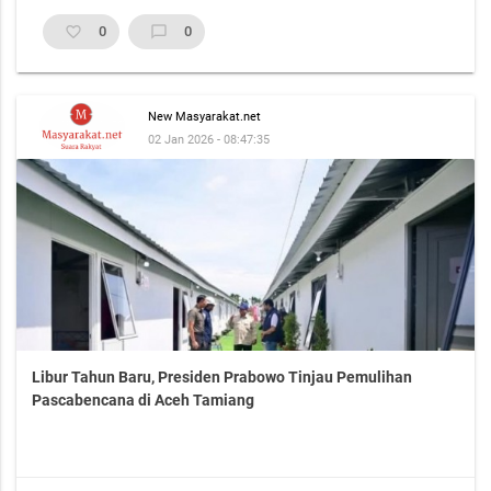
favorite_border
0
chat_bubble_outline
0
New Masyarakat.net
02 Jan 2026 - 08:47:35
Libur Tahun Baru, Presiden Prabowo Tinjau Pemulihan
Pascabencana di Aceh Tamiang