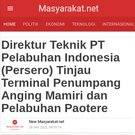
Masyarakat.net
menu
HOME
POLITIK
EKONOMI
TEKNOLOGI
INTERNASIONAL
Direktur Teknik PT
Pelabuhan Indonesia
(Persero) Tinjau
Terminal Penumpang
Anging Mamiri dan
Pelabuhan Paotere
New Masyarakat.net
28 Des 2025, 04:09:16