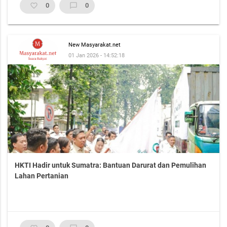
favorite_border
0
chat_bubble_outline
0
New Masyarakat.net
01 Jan 2026 - 14:52:18
HKTI Hadir untuk Sumatra: Bantuan Darurat dan Pemulihan
Lahan Pertanian