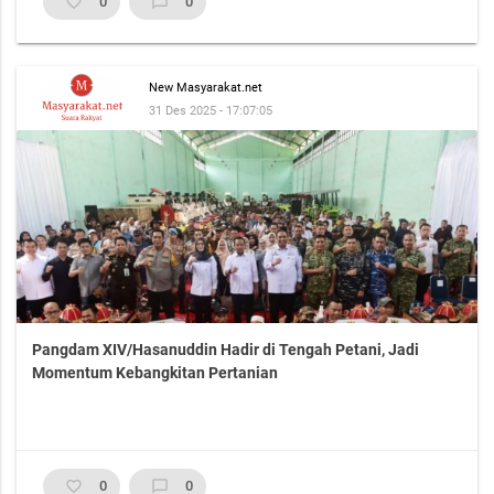
favorite_border
0
chat_bubble_outline
0
New Masyarakat.net
31 Des 2025 - 17:07:05
Pangdam XIV/Hasanuddin Hadir di Tengah Petani, Jadi
Momentum Kebangkitan Pertanian
favorite_border
0
chat_bubble_outline
0