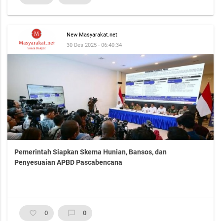
New Masyarakat.net
30 Des 2025 - 06:40:34
Pemerintah Siapkan Skema Hunian, Bansos, dan
Penyesuaian APBD Pascabencana
favorite_border
0
chat_bubble_outline
0