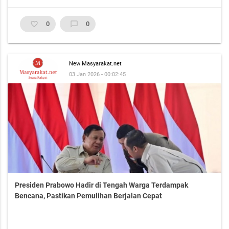
favorite_border
0
chat_bubble_outline
0
New Masyarakat.net
03 Jan 2026 - 00:02:45
Presiden Prabowo Hadir di Tengah Warga Terdampak
Bencana, Pastikan Pemulihan Berjalan Cepat