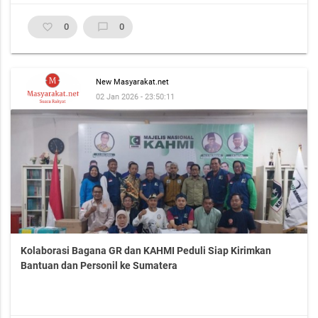
favorite_border
0
chat_bubble_outline
0
New Masyarakat.net
02 Jan 2026 - 23:50:11
Kolaborasi Bagana GR dan KAHMI Peduli Siap Kirimkan
Bantuan dan Personil ke Sumatera