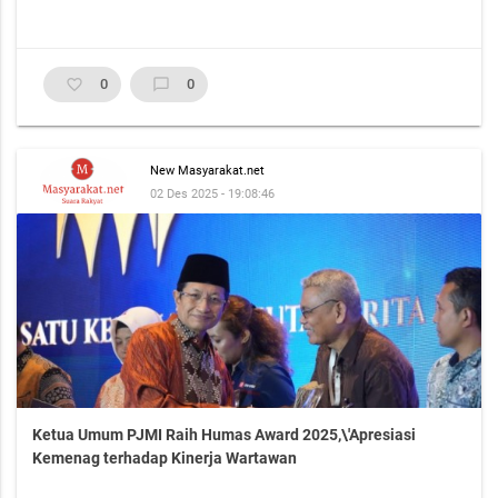
favorite_border
0
chat_bubble_outline
0
New Masyarakat.net
02 Des 2025 - 19:08:46
Ketua Umum PJMI Raih Humas Award 2025,\'Apresiasi
Kemenag terhadap Kinerja Wartawan