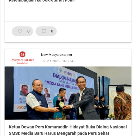
Kelembagaan ke Sekretariat PJMI
favorite_border
0
chat_bubble_outline
0
New Masyarakat.net
16 Des 2025 - 16:30:41
Ketua Dewan Pers Komaruddin Hidayat Buka Dialog Nasional
SMSI: Media Baru Harus Mengarah pada Pers Sehat