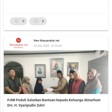
favorite_border
0
chat_bubble_outline
0
New Masyarakat.net
07 Des 2025 - 01:53:20
PJMI Peduli Salurkan Bantuan kepada Keluarga Almarhum
Drs. H. Syaripudin Zuhri