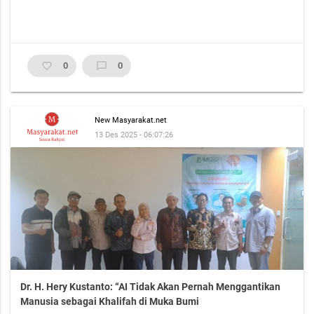
favorite_border
0
chat_bubble_outline
0
New Masyarakat.net
13 Des 2025 - 06:07:26
Dr. H. Hery Kustanto: “AI Tidak Akan Pernah Menggantikan
Manusia sebagai Khalifah di Muka Bumi