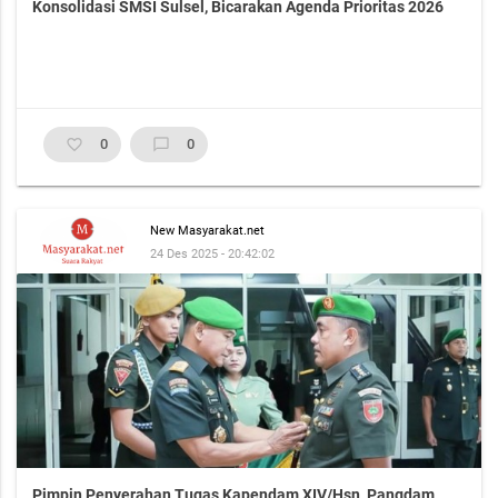
Konsolidasi SMSI Sulsel, Bicarakan Agenda Prioritas 2026
favorite_border
0
chat_bubble_outline
0
New Masyarakat.net
24 Des 2025 - 20:42:02
Pimpin Penyerahan Tugas Kapendam XIV/Hsn, Pangdam