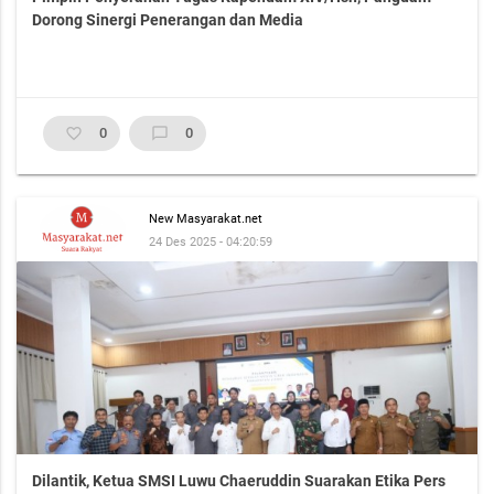
Dorong Sinergi Penerangan dan Media
favorite_border
0
chat_bubble_outline
0
New Masyarakat.net
24 Des 2025 - 04:20:59
Dilantik, Ketua SMSI Luwu Chaeruddin Suarakan Etika Pers