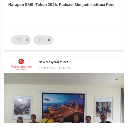
Harapan SMSI Tahun 2026: Podcast Menjadi Institusi Pers
favorite_border
0
chat_bubble_outline
0
New Masyarakat.net
27 Des 2025 - 15:43:28