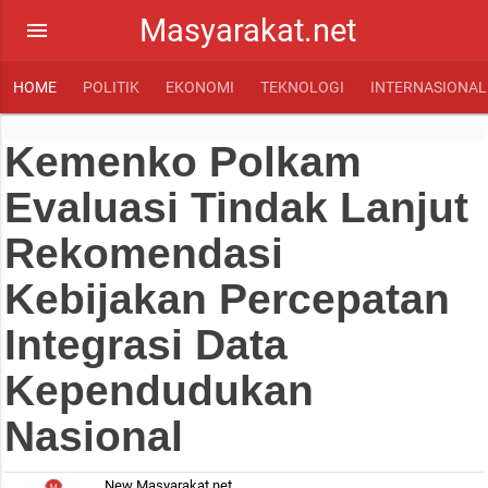
Masyarakat.net
menu
HOME
POLITIK
EKONOMI
TEKNOLOGI
INTERNASIONAL
Kemenko Polkam
Evaluasi Tindak Lanjut
Rekomendasi
Kebijakan Percepatan
Integrasi Data
Kependudukan
Nasional
New Masyarakat.net