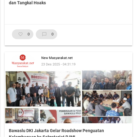
dan Tangkal Hoaks
favorite_border
0
chat_bubble_outline
0
New Masyarakat.net
23 Des 2025 - 04:31:19
Bawaslu DKI Jakarta Gelar Roadshow Penguatan