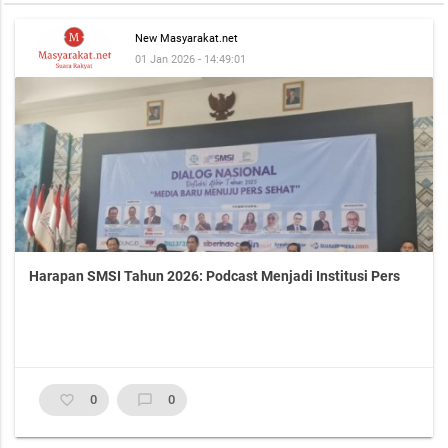
New Masyarakat.net
01 Jan 2026 - 14:49:01
Harapan SMSI Tahun 2026: Podcast Menjadi Institusi Pers
favorite_border
0
chat_bubble_outline
0