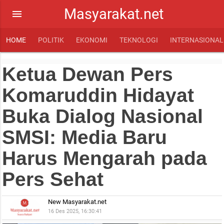
Masyarakat.net
menu
HOME
POLITIK
EKONOMI
TEKNOLOGI
INTERNASIONAL
Ketua Dewan Pers
Komaruddin Hidayat
Buka Dialog Nasional
SMSI: Media Baru
Harus Mengarah pada
Pers Sehat
New Masyarakat.net
16 Des 2025, 16:30:41