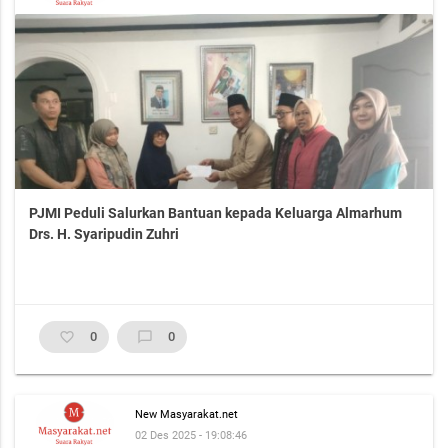
PJMI Peduli Salurkan Bantuan kepada Keluarga Almarhum
Drs. H. Syaripudin Zuhri
favorite_border
0
chat_bubble_outline
0
New Masyarakat.net
02 Des 2025 - 19:08:46