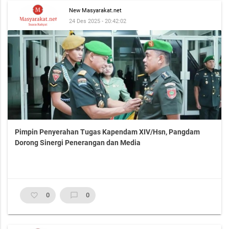
New Masyarakat.net
24 Des 2025 - 20:42:02
Pimpin Penyerahan Tugas Kapendam XIV/Hsn, Pangdam
Dorong Sinergi Penerangan dan Media
favorite_border
0
chat_bubble_outline
0