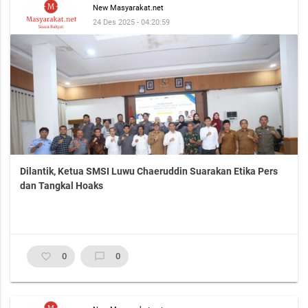
New Masyarakat.net
24 Des 2025 - 04:20:59
Dilantik, Ketua SMSI Luwu Chaeruddin Suarakan Etika Pers
dan Tangkal Hoaks
favorite_border
0
chat_bubble_outline
0