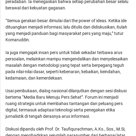
peradaban. Ia menegaskan bahwa setiap perubahan besar selalu
berawal dari kekuatan gagasan.
“Semua gerakan besar dimulai dari the power of ideas. Ketika ide
dituangkan menjadi informasi, lalu ditulis dan didiskusikan, itulah
yang menjadi panduan bagi masyarakat pers yang maju,” tutur
Komaruddin.
Ia juga mengajak insan pers untuk tidak sekadar terbawa arus
persoalan, melainkan mampu mengendalikan dan menyelesaikan
masalah dengan metodologi yang tepat serta berpegang teguh
pada nilai-nilai dasar, seperti kebenaran, kebaikan, keindahan,
kedamaian, dan kemerdekaan.
Usai pembukaan, dialog nasional dilanjutkan dengan sesi diskusi
bertema “Media Baru Menuju Pers Sehat”. Forum ini menjadi
ruang strategis untuk membahas tantangan dan peluang pers
digital, termasuk adaptasi teknologi serta penegakan etika
jurnalistik di tengah derasnya arus informasi.
Diskusi dipandu oleh Prof. Dr. Taufiqurachman, A.Ks., Sos., M.Si,
dengan menghadirkan sejumlah narasumber dari berbagai latar