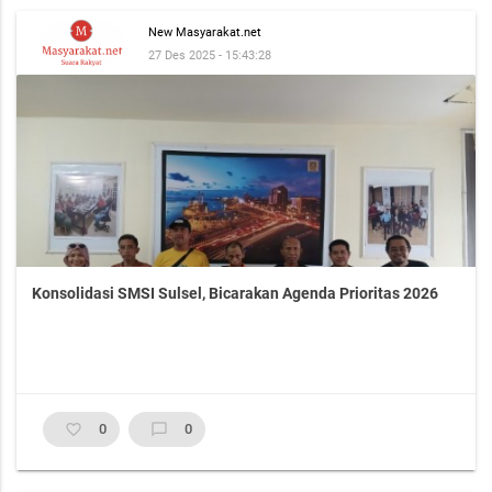
New Masyarakat.net
27 Des 2025 - 15:43:28
Konsolidasi SMSI Sulsel, Bicarakan Agenda Prioritas 2026
favorite_border
0
chat_bubble_outline
0