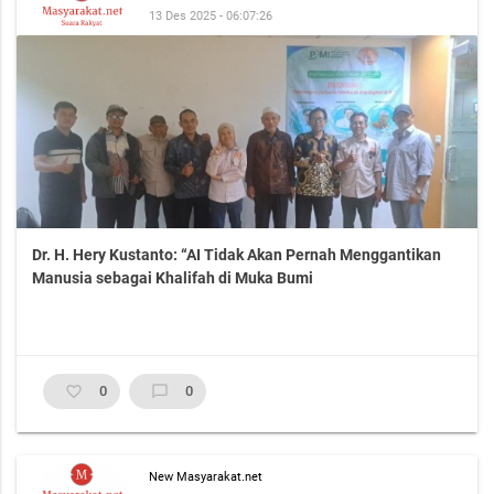
13 Des 2025 - 06:07:26
Dr. H. Hery Kustanto: “AI Tidak Akan Pernah Menggantikan
Manusia sebagai Khalifah di Muka Bumi
favorite_border
0
chat_bubble_outline
0
New Masyarakat.net