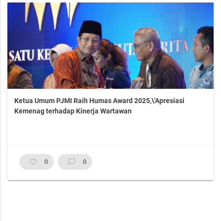
Ketua Umum PJMI Raih Humas Award 2025,\'Apresiasi
Kemenag terhadap Kinerja Wartawan
favorite_border
0
chat_bubble_outline
0