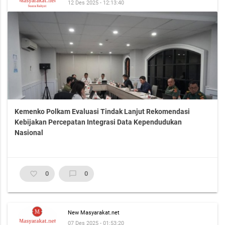
12 Des 2025 - 12:13:40
Kemenko Polkam Evaluasi Tindak Lanjut Rekomendasi
Kebijakan Percepatan Integrasi Data Kependudukan
Nasional
favorite_border
0
chat_bubble_outline
0
New Masyarakat.net
07 Des 2025 - 01:53:20