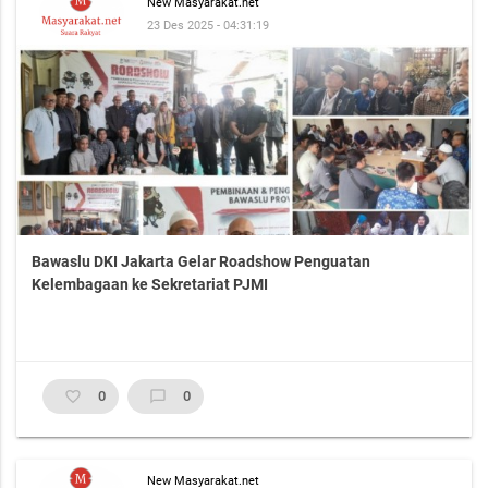
New Masyarakat.net
23 Des 2025 - 04:31:19
Bawaslu DKI Jakarta Gelar Roadshow Penguatan
Kelembagaan ke Sekretariat PJMI
favorite_border
0
chat_bubble_outline
0
New Masyarakat.net