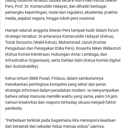
Dialog nasional tersebut dibuka secara resmi oleh Ketua Dewan
Pers, Prof. Dr. Komaruddin Hidayat, dan dihadiri berbagai
pemangku kepentingan, mulai dari regulator, akademisi, praktisi
media, pejabat negara, hingga tokoh pers nasional.
Hampir seluruh anggota Dewan Pers tampak hadir dalam forum
strategis tersebut. Di antaranya Komaruddin Hidayat (Ketua),
Totok Suryanto (Wakil Ketua), Muhammad Jazuli (Komisi
Pengaduan dan Penegakan Etika Pers), Rosarita Niken Widiastuti
(Ketua Komisi Kemitraan, Hubungan Antar Lembaga, dan
Infrastruktur Organisasi), serta Dahlan Dahi (Ketua Komisi Digital
dan Sustainability).
Ketua Umum SMSI Pusat, Firdaus, dalam sambutannya
menekankan pentingnya kompetisi yang sehat dan peran
strategis informasi dalam peradaban modern. Ia menyampaikan
bahwa setiap manusia memiliki waktu yang sama, yakni 24 jam,
namun kreativitas dan respons terhadap situasi menjadi faktor
pembeda.
“Perbedaan terletak pada bagaimana kita merespons keadaan
dan bergerak dari sekadar hidup menuju solusi,” ujarnya.