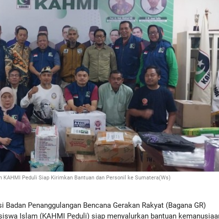
n KAHMI Peduli Siap Kirimkan Bantuan dan Personil ke Sumatera(Ws)
i Badan Penanggulangan Bencana Gerakan Rakyat (Bagana GR)
iswa Islam (KAHMI Peduli) siap menyalurkan bantuan kemanusiaa