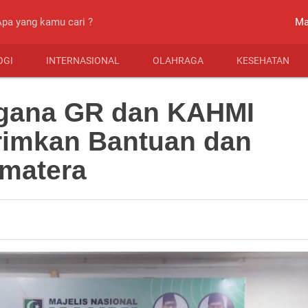
close
Ma
OGI
INTERNASIONAL
OLAHRAGA
KESEHATAN
agana GR dan KAHMI
irimkan Bantuan dan
umatera