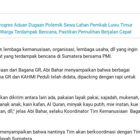
Progres Aduan Dugaan Polemik Sewa Lahan Pemkab Luwu Timur
 Warga Terdampak Bencana, Pastikan Pemulihan Berjalan Cepat
lembaga kemanusiaan, organisasi, lembaga usaha, dll yang ingin
at yang terdampak bencana di Sumatera bersama PMI.
siaan dari Bagana GR, Abi Bahar menyampaikan bahwa berbagai
a GR dan KAHMI Peduli telah didata, dipacking dengan rapi untuk
.
akan dikirim antara lain ada, pakaian layak pakai, sajadah, mukenah,
anak anak, kain kafan, Al Quran, minyak kayu putih, mie instan, kue
tan, dll," jelas Abi Bahar, selaku Koordinator Tim Kemanusiaan Bag
 menyampaikan bahwa nantinya Tim akan berkoordinasi dengan Ti
layah Sumatera.