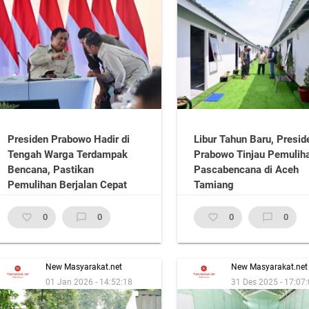
Presiden Prabowo Hadir di
Libur Tahun Baru, Presid
Tengah Warga Terdampak
Prabowo Tinjau Pemulih
Bencana, Pastikan
Pascabencana di Aceh
Pemulihan Berjalan Cepat
Tamiang
favorite_border
0
chat_bubble_outline
0
favorite_border
0
chat_bubble_outline
0
New Masyarakat.net
New Masyarakat.net
01 Jan 2026 - 14:52:18
31 Des 2025 - 17:07