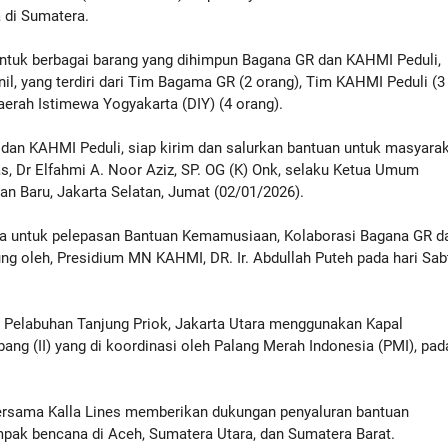
 di Sumatera.
entuk berbagai barang yang dihimpun Bagana GR dan KAHMI Peduli,
il, yang terdiri dari Tim Bagama GR (2 orang), Tim KAHMI Peduli (3
erah Istimewa Yogyakarta (DIY) (4 orang).
 dan KAHMI Peduli, siap kirim dan salurkan bantuan untuk masyara
s, Dr Elfahmi A. Noor Aziz, SP. OG (K) Onk, selaku Ketua Umum
an Baru, Jakarta Selatan, Jumat (02/01/2026).
a untuk pelepasan Bantuan Kemamusiaan, Kolaborasi Bagana GR d
g oleh, Presidium MN KAHMI, DR. Ir. Abdullah Puteh pada hari Sab
ari Pelabuhan Tanjung Priok, Jakarta Utara menggunakan Kapal
g (II) yang di koordinasi oleh Palang Merah Indonesia (PMI), pad
rsama Kalla Lines memberikan dukungan penyaluran bantuan
pak bencana di Aceh, Sumatera Utara, dan Sumatera Barat.