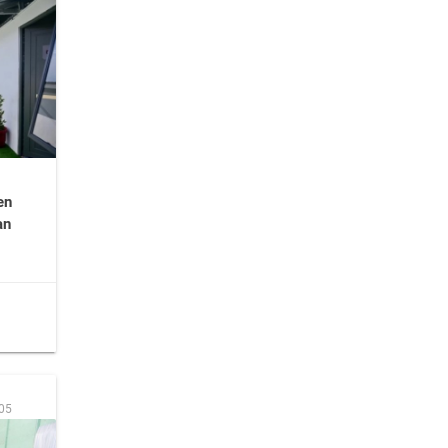
en
an
:05