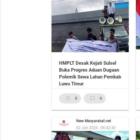
HMPLT Desak Kejati Sulsel
Buka Progres Aduan Dugaan
Polemik Sewa Lahan Pemkab
Luwu Timur
favorite_border
0
chat_bubble_outline
0
New Masyarakat.net
02 Jan 2026 - 06:42:40