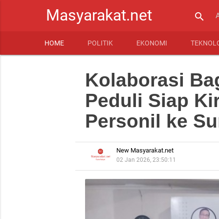
Masyarakat.net
search
HOME
POLITIK
EKONOMI
TEKNOL
Kolaborasi B
Peduli Siap K
Personil ke S
New Masyarakat.net
02 Jan 2026, 23:50:11