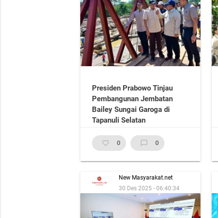
Presiden Prabowo Tinjau
Pembangunan Jembatan
Bailey Sungai Garoga di
Tapanuli Selatan
favorite_border
0
chat_bubble_outline
0
New Masyarakat.net
30 Des 2025 - 06:40:34