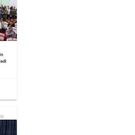
in
Jadi
:06