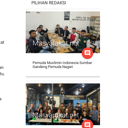
PILIHAN REDAKSI
Masyarakat.net
kat
comment
Pemuda Muslimin Indonesia Sumbar
Gandeng Pemuda Nagari
an
tu,
a
Masyarakat.net
comment