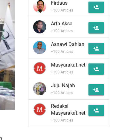
Firdaus
person_add
+100 Articles
Arfa Aksa
person_add
+100 Articles
Asnawi Dahlan
person_add
+100 Articles
Masyarakat.net
person_add
+100 Articles
Juju Najah
person_add
+100 Articles
Redaksi
person_add
Masyarakat.net
+100 Articles
n