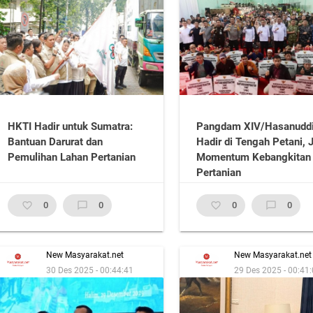
HKTI Hadir untuk Sumatra:
Pangdam XIV/Hasanudd
Bantuan Darurat dan
Hadir di Tengah Petani, 
Pemulihan Lahan Pertanian
Momentum Kebangkitan
Pertanian
favorite_border
0
chat_bubble_outline
0
favorite_border
0
chat_bubble_outline
0
New Masyarakat.net
New Masyarakat.net
30 Des 2025 - 00:44:41
29 Des 2025 - 00:41