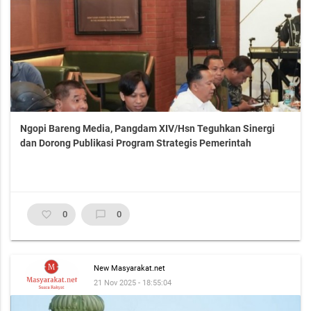
Ngopi Bareng Media, Pangdam XIV/Hsn Teguhkan Sinergi
dan Dorong Publikasi Program Strategis Pemerintah
favorite_border
0
chat_bubble_outline
0
New Masyarakat.net
21 Nov 2025 - 18:55:04