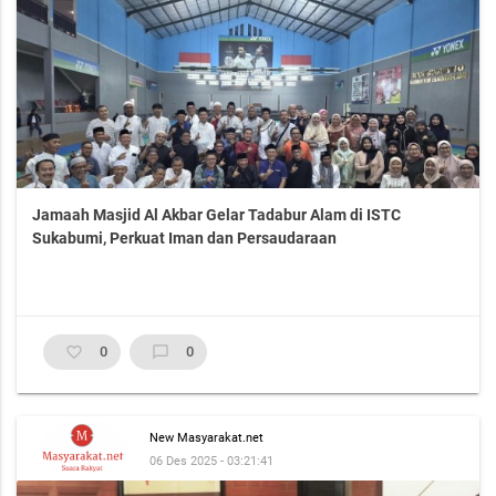
Jamaah Masjid Al Akbar Gelar Tadabur Alam di ISTC
Sukabumi, Perkuat Iman dan Persaudaraan
favorite_border
0
chat_bubble_outline
0
New Masyarakat.net
06 Des 2025 - 03:21:41