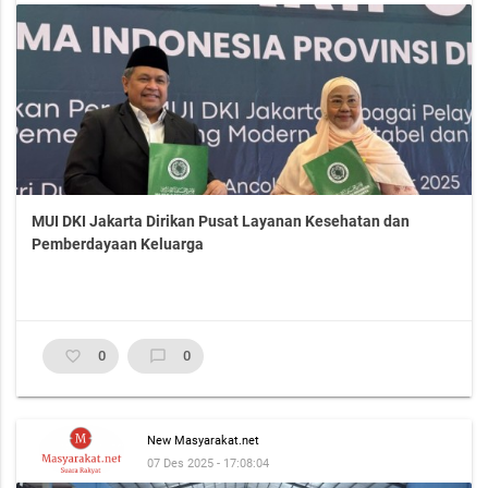
MUI DKI Jakarta Dirikan Pusat Layanan Kesehatan dan
Pemberdayaan Keluarga
favorite_border
0
chat_bubble_outline
0
New Masyarakat.net
07 Des 2025 - 17:08:04