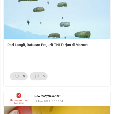
Dari Langit, Ratusan Prajurit TNI Terjun di Morowali
favorite_border
0
chat_bubble_outline
0
New Masyarakat.net
19 Nov 2025 - 13:15:34