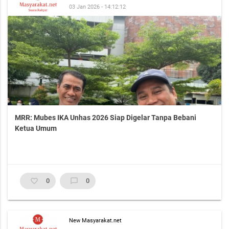
03 Jan 2026 - 14:12:12
MRR: Mubes IKA Unhas 2026 Siap Digelar Tanpa Bebani
Ketua Umum
favorite_border
0
chat_bubble_outline
0
New Masyarakat.net