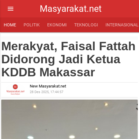
Masyarakat.net
menu
HOME
POLITIK
EKONOMI
TEKNOLOGI
INTERNASIONAL
Merakyat, Faisal Fattah
Didorong Jadi Ketua
KDDB Makassar
New Masyarakat.net
28 Des 2025, 17:44:57