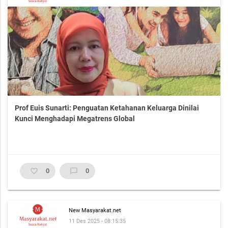
Prof Euis Sunarti: Penguatan Ketahanan Keluarga Dinilai
Kunci Menghadapi Megatrens Global
favorite_border
0
chat_bubble_outline
0
New Masyarakat.net
11 Des 2025 - 08:15:35