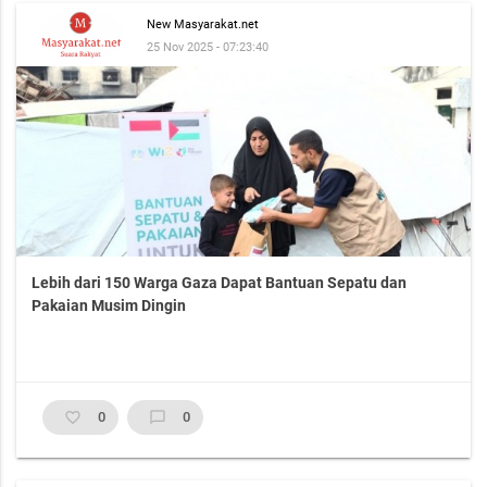
New Masyarakat.net
25 Nov 2025 - 07:23:40
Lebih dari 150 Warga Gaza Dapat Bantuan Sepatu dan
Pakaian Musim Dingin
favorite_border
0
chat_bubble_outline
0