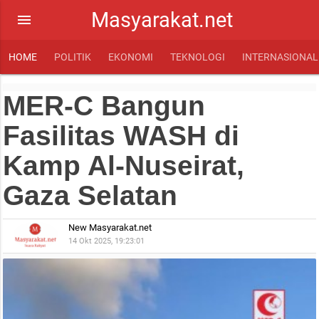
Masyarakat.net
menu
HOME
POLITIK
EKONOMI
TEKNOLOGI
INTERNASIONAL
MER-C Bangun
Fasilitas WASH di
Kamp Al-Nuseirat,
Gaza Selatan
New Masyarakat.net
14 Okt 2025, 19:23:01