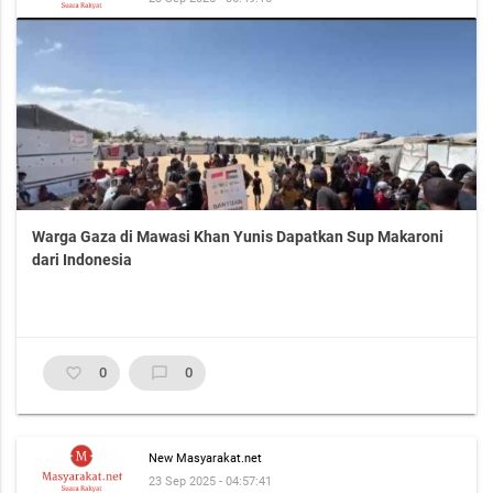
Warga Gaza di Mawasi Khan Yunis Dapatkan Sup Makaroni
dari Indonesia
favorite_border
0
chat_bubble_outline
0
New Masyarakat.net
23 Sep 2025 - 04:57:41