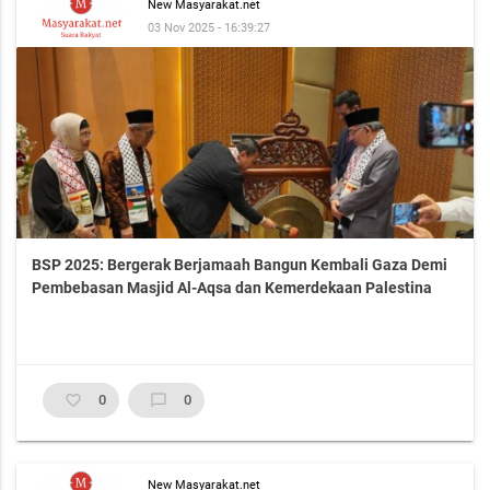
New Masyarakat.net
03 Nov 2025 - 16:39:27
BSP 2025: Bergerak Berjamaah Bangun Kembali Gaza Demi
Pembebasan Masjid Al-Aqsa dan Kemerdekaan Palestina
favorite_border
0
chat_bubble_outline
0
New Masyarakat.net