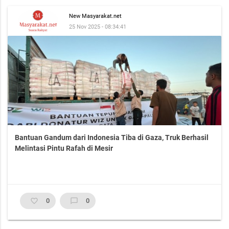
New Masyarakat.net
25 Nov 2025 - 08:34:41
Bantuan Gandum dari Indonesia Tiba di Gaza, Truk Berhasil
Melintasi Pintu Rafah di Mesir
favorite_border
0
chat_bubble_outline
0