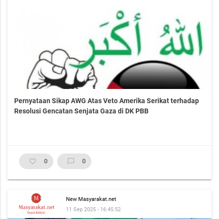
Pernyataan Sikap AWG Atas Veto Amerika Serikat terhadap
Resolusi Gencatan Senjata Gaza di DK PBB
favorite_border
0
chat_bubble_outline
0
New Masyarakat.net
11 Sep 2025 - 16:45:52