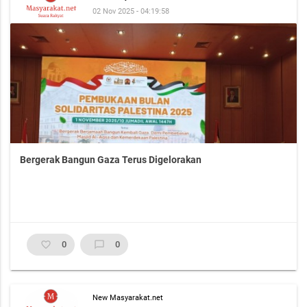
02 Nov 2025 - 04:19:58
Bergerak Bangun Gaza Terus Digelorakan
favorite_border
0
chat_bubble_outline
0
New Masyarakat.net