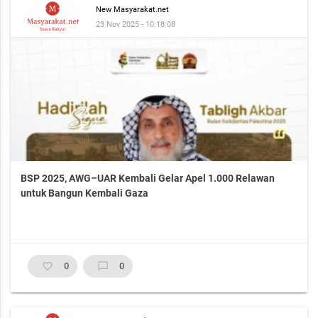
New Masyarakat.net
23 Nov 2025 - 10:18:08
BSP 2025, AWG–UAR Kembali Gelar Apel 1.000 Relawan
untuk Bangun Kembali Gaza
favorite_border
0
chat_bubble_outline
0