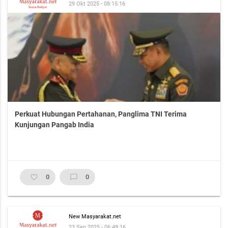
29 Okt 2025 - 08:15:16
Perkuat Hubungan Pertahanan, Panglima TNI Terima
Kunjungan Pangab India
favorite_border
0
chat_bubble_outline
0
New Masyarakat.net
23 Sep 2025 - 06:49:16