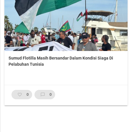
Sumud Flotilla Masih Bersandar Dalam Kondisi Siaga Di
Pelabuhan Tunisia
favorite_border
0
chat_bubble_outline
0