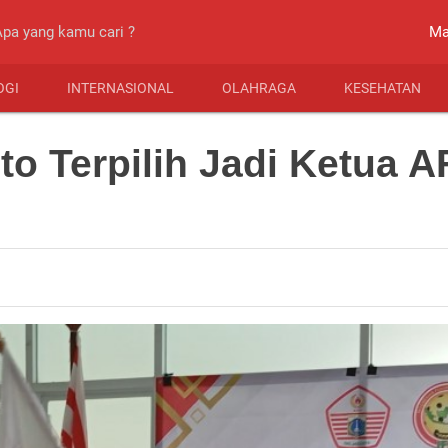
close
Ma
OGI
INTERNASIONAL
OLAHRAGA
KESEHATAN
to Terpilih Jadi Ketua A