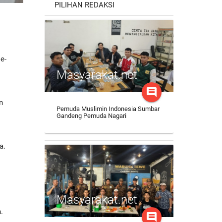
PILIHAN REDAKSI
i
e-
Masyarakat.net
comment
n
Pemuda Muslimin Indonesia Sumbar
Gandeng Pemuda Nagari
ya.
Masyarakat.net
I
.
comment