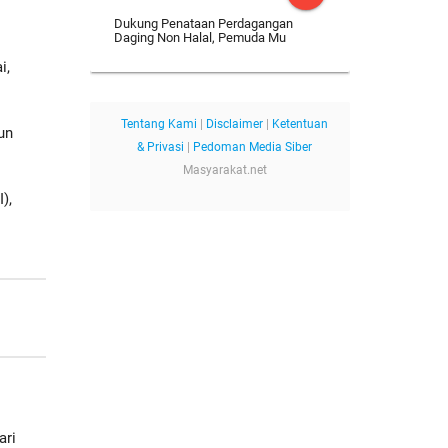
Dukung Penataan Perdagangan
Daging Non Halal, Pemuda Mu
i,
Tentang Kami
|
Disclaimer
|
Ketentuan
un
& Privasi
|
Pedoman Media Siber
Masyarakat.net
),
ari