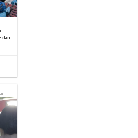
a
z dan
:46