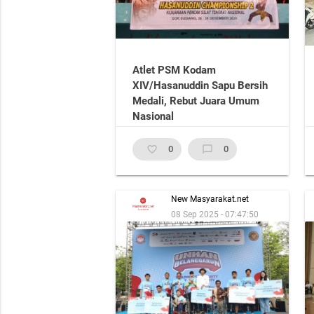
Atlet PSM Kodam
XIV/Hasanuddin Sapu Bersih
Medali, Rebut Juara Umum
Nasional
favorite_border
0
chat_bubble_outline
0
New Masyarakat.net
08 Sep 2025 - 07:47:50