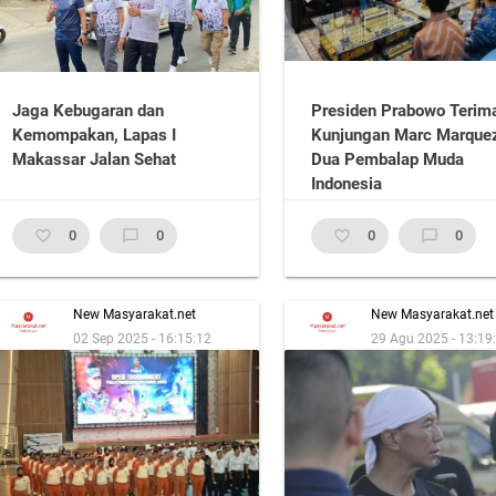
Jaga Kebugaran dan
Presiden Prabowo Terim
Kemompakan, Lapas I
Kunjungan Marc Marque
Makassar Jalan Sehat
Dua Pembalap Muda
Indonesia
favorite_border
0
chat_bubble_outline
0
favorite_border
0
chat_bubble_outline
0
New Masyarakat.net
New Masyarakat.net
02 Sep 2025 - 16:15:12
29 Agu 2025 - 13:19