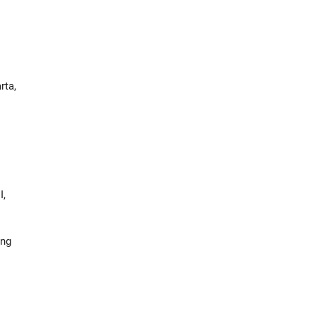
rta,
I,
ung