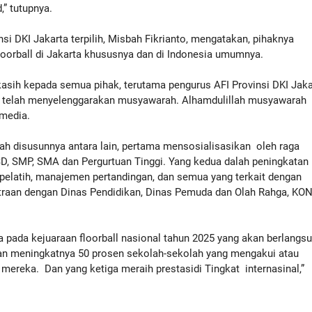
,” tutupnya.
i DKI Jakarta terpilih, Misbah Fikrianto, mengatakan, pihaknya
orball di Jakarta khususnya dan di Indonesia umumnya.
sih kepada semua pihak, terutama pengurus AFI Provinsi DKI Jaka
g telah menyelenggarakan musyawarah. Alhamdulillah musyawarah
 media.
h disusunnya antara lain, pertama mensosialisasikan oleh raga
SD, SMP, SMA dan Pergurtuan Tinggi. Yang kedua dalah peningkatan
pelatih, manajemen pertandingan, dan semua yang terkait dengan
itraan dengan Dinas Pendidikan, Dinas Pemuda dan Olah Rahga, KON
ra pada kejuaraan floorball nasional tahun 2025 yang akan berlangs
an meningkatnya 50 prosen sekolah-sekolah yang mengakui atau
mereka. Dan yang ketiga meraih prestasidi Tingkat internasinal,”