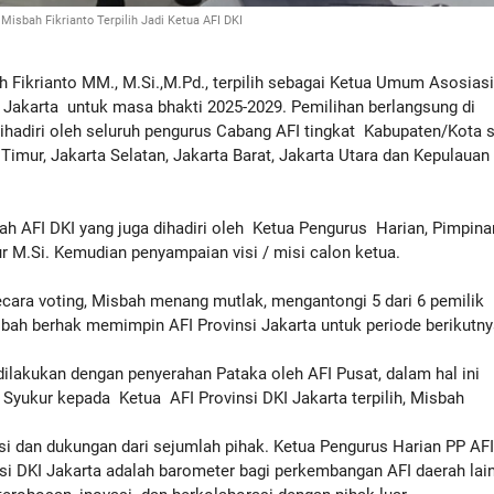
Misbah Fikrianto Terpilih Jadi Ketua AFI DKI
Fikrianto MM., M.Si.,M.Pd., terpilih sebagai Ketua Umum Asosias
KI Jakarta untuk masa bhakti 2025-2029. Pemilihan berlangsung di
ihadiri oleh seluruh pengurus Cabang AFI tingkat Kabupaten/Kota s
a Timur, Jakarta Selatan, Jakarta Barat, Jakarta Utara dan Kepulauan
 AFI DKI yang juga dihadiri oleh Ketua Pengurus Harian, Pimpina
ur M.Si. Kemudian penyampaian visi / misi calon ketua.
cara voting, Misbah menang mutlak, mengantongi 5 dari 6 pemilik
bah berhak memimpin AFI Provinsi Jakarta untuk periode berikutn
ilakukan dengan penyerahan Pataka oleh AFI Pusat, dalam hal ini
 Syukur kepada Ketua AFI Provinsi DKI Jakarta terpilih, Misbah
si dan dukungan dari sejumlah pihak. Ketua Pengurus Harian PP AF
i DKI Jakarta adalah barometer bagi perkembangan AFI daerah lain