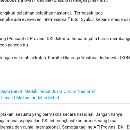
terobosan, inovasi dan berkolaborasi dengan pihak luar.
ngikuti pelatihan-pelatihan nasional. Termasuk juga
 jika ada even-even internasional,” tutur Syukur, kepada media usa
ng (Pencab) di Provinsi DKI Jakarta. Ketua terpilih harus membang
cab-pencab itu.
 dengan sekolah-sekolah, Komite Olahraga Nasional Indonesia (KONI
Sapu Bersih Medali, Rebut Juara Umum Nasional
Lapas I Makassar Jalan Sehat
ciptakan sesuatu yang bermakna secara nasional. Jangan hanya
agaimana supaya dari DKI ini menghasilkan produk yang bisa
ndoensia dan dunia internasional. Semoga tagline AFI Provinsi DKI: D