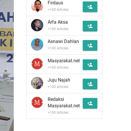
Firdaus
person_add
+100 Articles
Arfa Aksa
person_add
+100 Articles
Asnawi Dahlan
person_add
+100 Articles
Masyarakat.net
person_add
+100 Articles
Juju Najah
person_add
+100 Articles
Redaksi
person_add
Masyarakat.net
+100 Articles