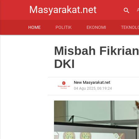
Masyarakat.net
search
HOME
POLITIK
EKONOMI
TEKNOL
Misbah Fikrian
DKI
New Masyarakat.net
04 Agu 2025, 06:19:24