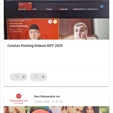
Catatan Penting Diskusi IDFF 2025
favorite_border
0
chat_bubble_outline
0
New Masyarakat.net
15 Des 2025 - 11:47:19