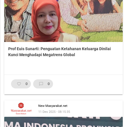
Prof Euis Sunarti: Penguatan Ketahanan Keluarga Dinilai
Kunci Menghadapi Megatrens Global
favorite_border
0
chat_bubble_outline
0
New Masyarakat.net
11 Des 2025 - 08:15:35