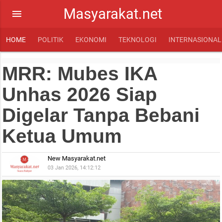
Masyarakat.net
menu
HOME
POLITIK
EKONOMI
TEKNOLOGI
INTERNASIONAL
MRR: Mubes IKA
Unhas 2026 Siap
Digelar Tanpa Bebani
Ketua Umum
New Masyarakat.net
03 Jan 2026, 14:12:12