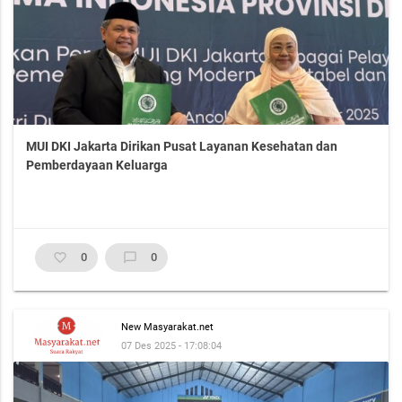
MUI DKI Jakarta Dirikan Pusat Layanan Kesehatan dan
Pemberdayaan Keluarga
favorite_border
0
chat_bubble_outline
0
New Masyarakat.net
07 Des 2025 - 17:08:04