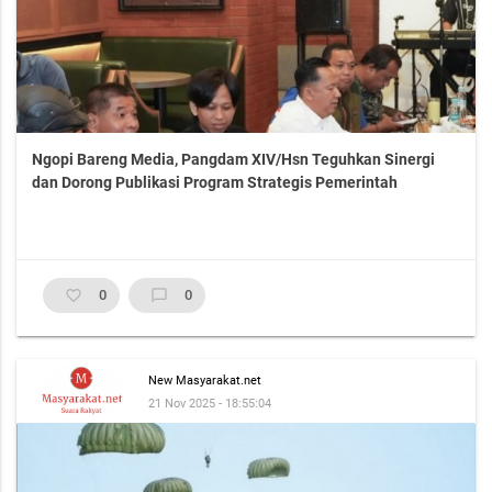
Ngopi Bareng Media, Pangdam XIV/Hsn Teguhkan Sinergi
dan Dorong Publikasi Program Strategis Pemerintah
favorite_border
0
chat_bubble_outline
0
New Masyarakat.net
21 Nov 2025 - 18:55:04