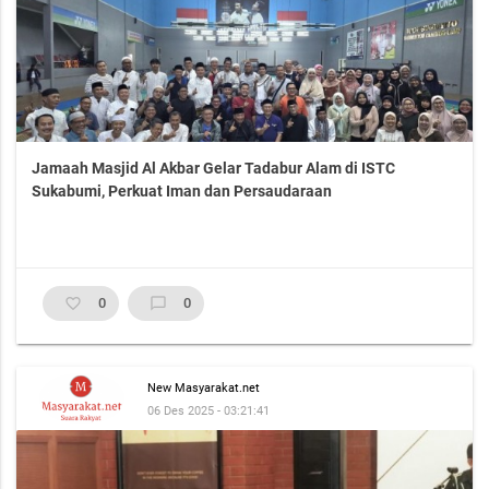
Jamaah Masjid Al Akbar Gelar Tadabur Alam di ISTC
Sukabumi, Perkuat Iman dan Persaudaraan
favorite_border
0
chat_bubble_outline
0
New Masyarakat.net
06 Des 2025 - 03:21:41