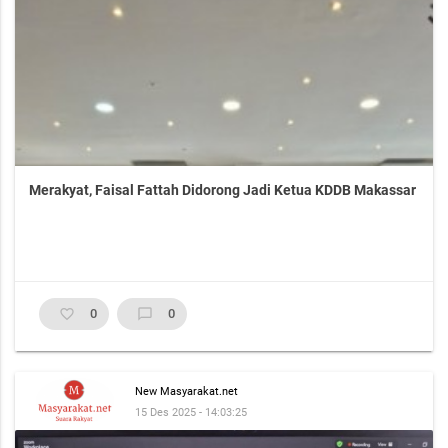
Merakyat, Faisal Fattah Didorong Jadi Ketua KDDB Makassar
favorite_border
0
chat_bubble_outline
0
New Masyarakat.net
15 Des 2025 - 14:03:25