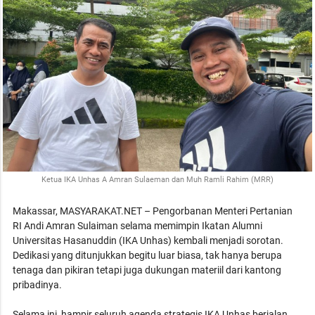
Ketua IKA Unhas A Amran Sulaeman dan Muh Ramli Rahim (MRR)
Makassar, MASYARAKAT.NET – Pengorbanan Menteri Pertanian
RI Andi Amran Sulaiman selama memimpin Ikatan Alumni
Universitas Hasanuddin (IKA Unhas) kembali menjadi sorotan.
Dedikasi yang ditunjukkan begitu luar biasa, tak hanya berupa
tenaga dan pikiran tetapi juga dukungan materiil dari kantong
pribadinya.
Selama ini, hampir seluruh agenda strategis IKA Unhas berjalan