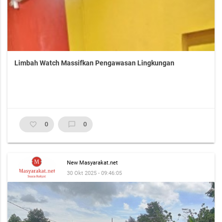
Limbah Watch Massifkan Pengawasan Lingkungan
favorite_border
0
chat_bubble_outline
0
New Masyarakat.net
30 Okt 2025 - 09:46:05