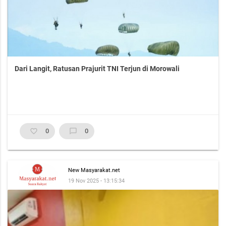
Dari Langit, Ratusan Prajurit TNI Terjun di Morowali
favorite_border
0
chat_bubble_outline
0
New Masyarakat.net
19 Nov 2025 - 13:15:34