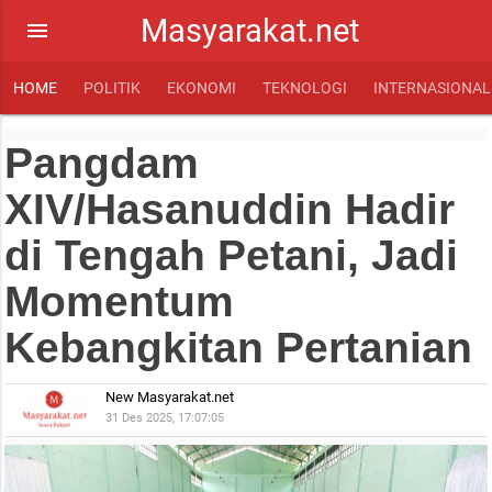
Masyarakat.net
menu
HOME
POLITIK
EKONOMI
TEKNOLOGI
INTERNASIONAL
Pangdam
XIV/Hasanuddin Hadir
di Tengah Petani, Jadi
Momentum
Kebangkitan Pertanian
New Masyarakat.net
31 Des 2025, 17:07:05