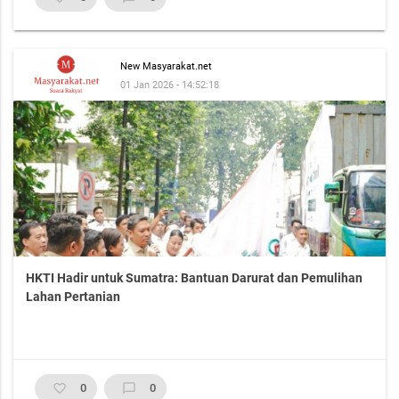
New Masyarakat.net
01 Jan 2026 - 14:52:18
HKTI Hadir untuk Sumatra: Bantuan Darurat dan Pemulihan
Lahan Pertanian
favorite_border
0
chat_bubble_outline
0