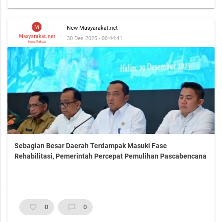
New Masyarakat.net
30 Des 2025 - 00:44:41
Sebagian Besar Daerah Terdampak Masuki Fase
Rehabilitasi, Pemerintah Percepat Pemulihan Pascabencana
favorite_border
0
chat_bubble_outline
0