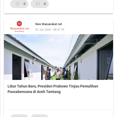
favorite_border
0
chat_bubble_outline
0
New Masyarakat.net
02 Jan 2026 - 08:47:35
Libur Tahun Baru, Presiden Prabowo Tinjau Pemulihan
Pascabencana di Aceh Tamiang