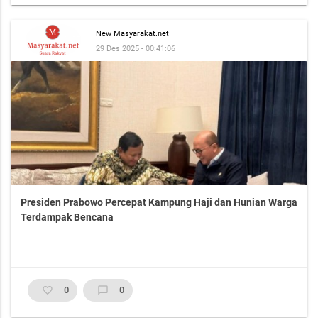
New Masyarakat.net
29 Des 2025 - 00:41:06
Presiden Prabowo Percepat Kampung Haji dan Hunian Warga
Terdampak Bencana
favorite_border
0
chat_bubble_outline
0