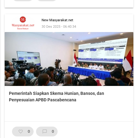
New Masyarakat.net
30 Des 2025 - 06:40:34
Pemerintah Siapkan Skema Hunian, Bansos, dan
Penyesuaian APBD Pascabencana
favorite_border
0
chat_bubble_outline
0