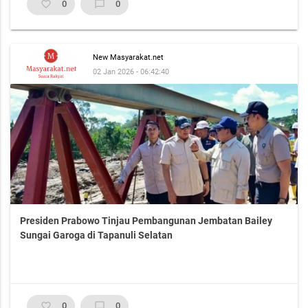
favorite_border
0
chat_bubble_outline
0
New Masyarakat.net
02 Jan 2026 - 06:42:40
Presiden Prabowo Tinjau Pembangunan Jembatan Bailey
Sungai Garoga di Tapanuli Selatan
favorite_border
0
chat_bubble_outline
0