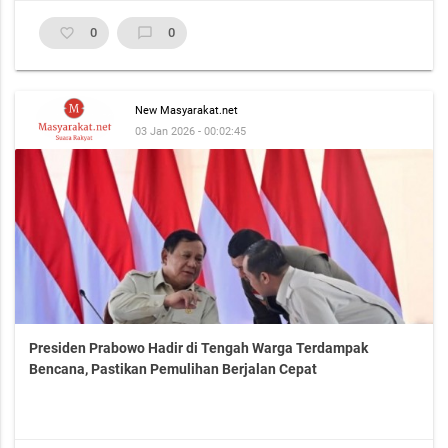
favorite_border
0
chat_bubble_outline
0
New Masyarakat.net
03 Jan 2026 - 00:02:45
Presiden Prabowo Hadir di Tengah Warga Terdampak
Bencana, Pastikan Pemulihan Berjalan Cepat