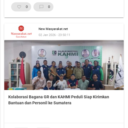
favorite_border
0
chat_bubble_outline
0
New Masyarakat.net
02 Jan 2026 - 23:50:11
Kolaborasi Bagana GR dan KAHMI Peduli Siap Kirimkan
Bantuan dan Personil ke Sumatera