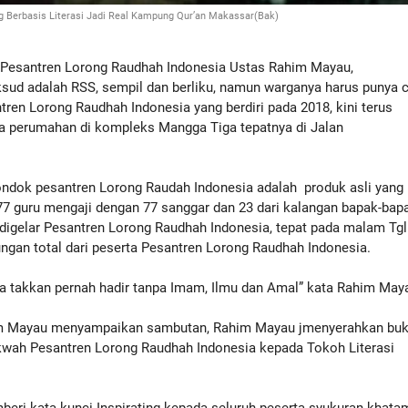
g Berbasis Literasi Jadi Real Kampung Qur’an Makassar(Bak)
Pesantren Lorong Raudhah Indonesia Ustas Rahim Mayau,
ud adalah RSS, sempil dan berliku, namun warganya harus punya c
ntren Lorong Raudhah Indonesia yang berdiri pada 2018, kini terus
 perumahan di kompleks Mangga Tiga tepatnya di Jalan
ondok pesantren Lorong Raudah Indonesia adalah produk asli yang
77 guru mengaji dengan 77 sanggar dan 23 dari kalangan bapak-bap
digelar Pesantren Lorong Raudhah Indonesia, tepat pada malam Tgl
ngan total dari peserta Pesantren Lorong Raudhah Indonesia.
a takkan pernah hadir tanpa Imam, Ilmu dan Amal” kata Rahim May
im Mayau menyampaikan sambutan, Rahim Mayau jmenyerahkan bu
Dakwah Pesantren Lorong Raudhah Indonesia kepada Tokoh Literasi