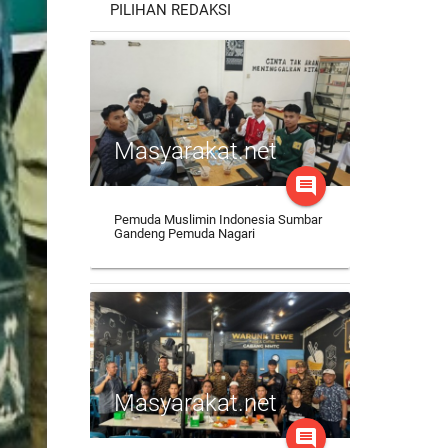
PILIHAN REDAKSI
Masyarakat.net
comment
Pemuda Muslimin Indonesia Sumbar
Gandeng Pemuda Nagari
Masyarakat.net
comment