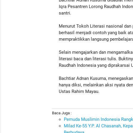
Bachtiar Adnan Kusuma didaulat memb
Iqra Pesantren Lorong Raudhah Indone
santri.
Menurut Tokoh Literasi nasional dan 
berhasil menjadi contoh yang baik at
mempraktikkan langsung pembelajaran
Selain mengajarkan dan mengamalkan
literasi baca dan literasi tulis. Buk
Raudhah Indonesia yang diprakarsai
Bachtiar Adnan Kusuma, menegaskan ka
hanya diksi, melainkan aksi nyata de
Ustas Rahim Mayau.
Baca Juga :
Pemuda Muslimin Indonesia Rangk
Milad Ke-55 Y.P. Al Chasanah, Kep
Berbudaya