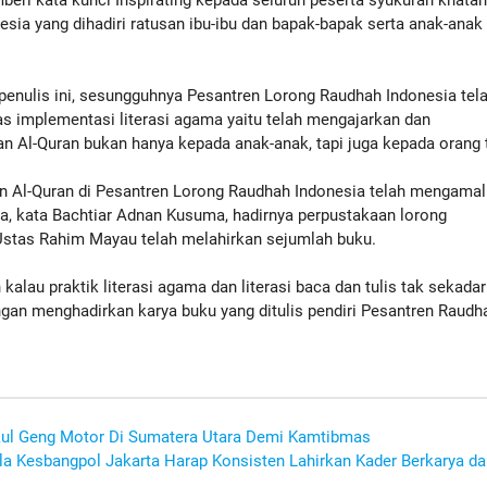
eri kata kunci Inspirating kepada seluruh peserta syukuran khata
sia yang dihadiri ratusan ibu-ibu dan bapak-bapak serta anak-anak
penulis ini, sesungguhnya Pesantren Lorong Raudhah Indonesia tel
as implementasi literasi agama yaitu telah mengajarkan dan
 Al-Quran bukan hanya kepada anak-anak, tapi juga kepada orang 
 Al-Quran di Pesantren Lorong Raudhah Indonesia telah mengama
tinya, kata Bachtiar Adnan Kusuma, hadirnya perpustakaan lorong
 Ustas Rahim Mayau telah melahirkan sejumlah buku.
lau praktik literasi agama dan literasi baca dan tulis tak sekadar
ngan menghadirkan karya buku yang ditulis pendiri Pesantren Raudh
ul Geng Motor Di Sumatera Utara Demi Kamtibmas
ala Kesbangpol Jakarta Harap Konsisten Lahirkan Kader Berkarya d