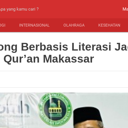
close
Ma
OGI
INTERNASIONAL
OLAHRAGA
KESEHATAN
ng Berbasis Literasi Ja
 Qur’an Makassar