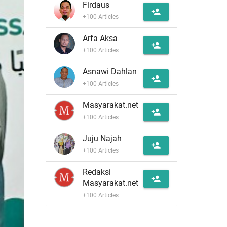
Firdaus
person_add
+100 Articles
Arfa Aksa
person_add
+100 Articles
Asnawi Dahlan
person_add
+100 Articles
Masyarakat.net
person_add
+100 Articles
Juju Najah
person_add
+100 Articles
Redaksi
person_add
Masyarakat.net
+100 Articles