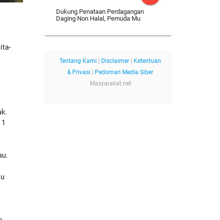
Dukung Penataan Perdagangan
Daging Non Halal, Pemuda Mu
ita-
Tentang Kami
|
Disclaimer
|
Ketentuan
& Privasi
|
Pedoman Media Siber
Masyarakat.net
ak.
 1
au.
ku