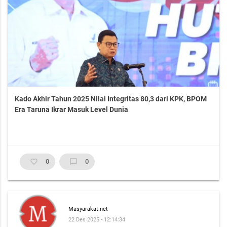
Kado Akhir Tahun 2025 Nilai Integritas 80,3 dari KPK, BPOM
Era Taruna Ikrar Masuk Level Dunia
favorite_border
0
chat_bubble_outline
0
Masyarakat.net
22 Des 2025 - 12:14:34