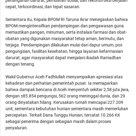
penanganan darurat, pemulihan sosial, dan rekonstruksi berjalan
cepat, terkoordinasi, dan tepat sasaran.
Sementara itu, Kepala BPOM RI Taruna Ikrar menegaskan bahwa
BPOM mengintensifkan pendampingan dan pengawasan guna
memastikan pangan, minuman, serta instalasi farmasi dan obat-
obatan yang digunakan masyarakat tetap aman, bermutu, dan
terjaga. Pendampingan dilakukan mulai dari dapur umum, pos
pengungsian, fasilitas kesehatan, hingga layanan kefarmasian
darurat, agar masyarakat dapat menjalani ibadah Ramadhan
dengan tenang.
Wakil Gubernur Aceh Fadhlullah menyampaikan apresiasi atas
kehadiran dan perhatian pemerintah pusat. Ia memaparkan
bahwa dampak bencana di Aceh menyentuh sekitar 2,58 juta jiwa,
dengan ±85.854 pengungsi, 562 orang meninggal dunia, dan 29
orang dinyatakan hilang. Kerusakan rumah mencapai 227.209
unit, sementara kebutuhan hunian sementara masih memerlukan
percepatan. Terkait Dana Tunggu Hunian, tercatat 10.266 KK
sebagai penerima dengan sebagian masih dalam proses
penyaluran.