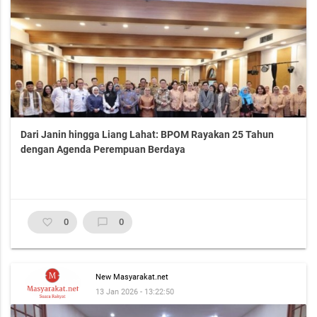
Dari Janin hingga Liang Lahat: BPOM Rayakan 25 Tahun
dengan Agenda Perempuan Berdaya
favorite_border
0
chat_bubble_outline
0
New Masyarakat.net
13 Jan 2026 - 13:22:50