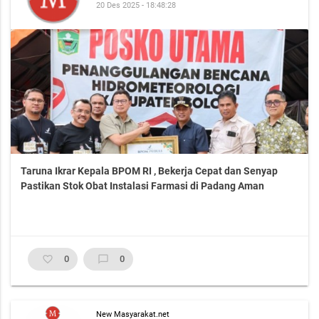
20 Des 2025 - 18:48:28
Taruna Ikrar Kepala BPOM RI , Bekerja Cepat dan Senyap
Pastikan Stok Obat Instalasi Farmasi di Padang Aman
favorite_border
0
chat_bubble_outline
0
New Masyarakat.net