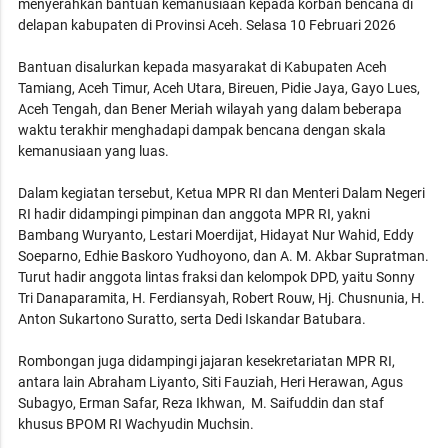
menyerahkan bantuan kemanusiaan kepada korban bencana di
delapan kabupaten di Provinsi Aceh. Selasa 10 Februari 2026
Bantuan disalurkan kepada masyarakat di Kabupaten Aceh
Tamiang, Aceh Timur, Aceh Utara, Bireuen, Pidie Jaya, Gayo Lues,
Aceh Tengah, dan Bener Meriah wilayah yang dalam beberapa
waktu terakhir menghadapi dampak bencana dengan skala
kemanusiaan yang luas.
Dalam kegiatan tersebut, Ketua MPR RI dan Menteri Dalam Negeri
RI hadir didampingi pimpinan dan anggota MPR RI, yakni
Bambang Wuryanto, Lestari Moerdijat, Hidayat Nur Wahid, Eddy
Soeparno, Edhie Baskoro Yudhoyono, dan A. M. Akbar Supratman.
Turut hadir anggota lintas fraksi dan kelompok DPD, yaitu Sonny
Tri Danaparamita, H. Ferdiansyah, Robert Rouw, Hj. Chusnunia, H.
Anton Sukartono Suratto, serta Dedi Iskandar Batubara.
Rombongan juga didampingi jajaran kesekretariatan MPR RI,
antara lain Abraham Liyanto, Siti Fauziah, Heri Herawan, Agus
Subagyo, Erman Safar, Reza Ikhwan, M. Saifuddin dan staf
khusus BPOM RI Wachyudin Muchsin.