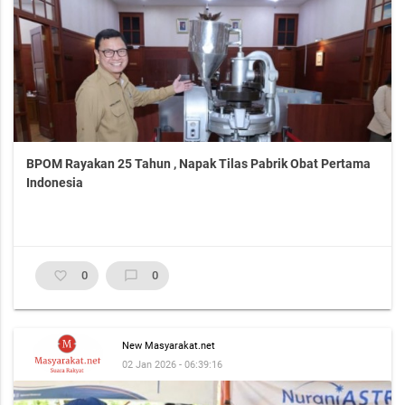
BPOM Rayakan 25 Tahun , Napak Tilas Pabrik Obat Pertama
Indonesia
favorite_border
0
chat_bubble_outline
0
New Masyarakat.net
02 Jan 2026 - 06:39:16