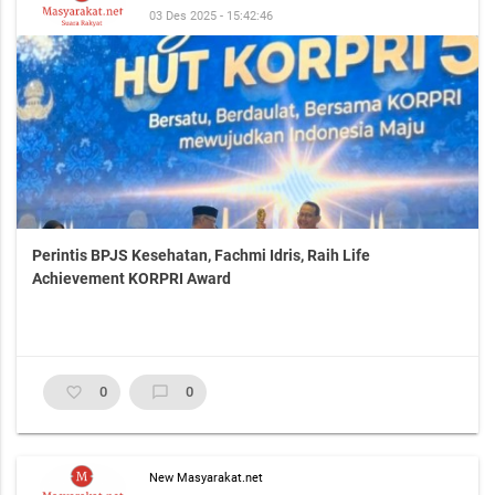
03 Des 2025 - 15:42:46
Perintis BPJS Kesehatan, Fachmi Idris, Raih Life
Achievement KORPRI Award
favorite_border
0
chat_bubble_outline
0
New Masyarakat.net