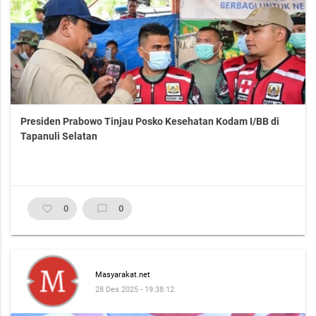
Presiden Prabowo Tinjau Posko Kesehatan Kodam I/BB di
Tapanuli Selatan
favorite_border
0
chat_bubble_outline
0
Masyarakat.net
28 Des 2025 - 19:38:12