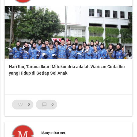
Hari Ibu, Taruna Ikrar: Mitokondria adalah Warisan Cinta Ibu
yang Hidup di Setiap Sel Anak
favorite_border
0
chat_bubble_outline
0
Masyarakat.net