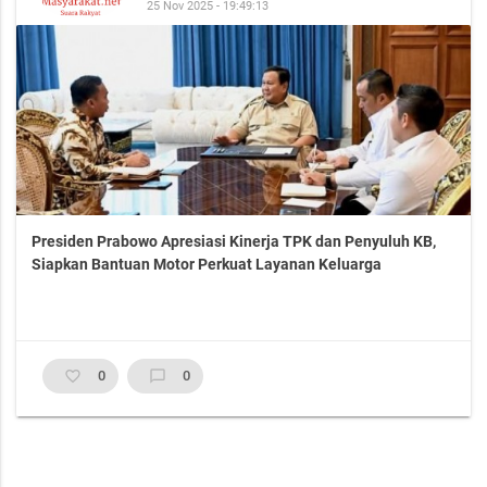
25 Nov 2025 - 19:49:13
Presiden Prabowo Apresiasi Kinerja TPK dan Penyuluh KB,
Siapkan Bantuan Motor Perkuat Layanan Keluarga
favorite_border
0
chat_bubble_outline
0