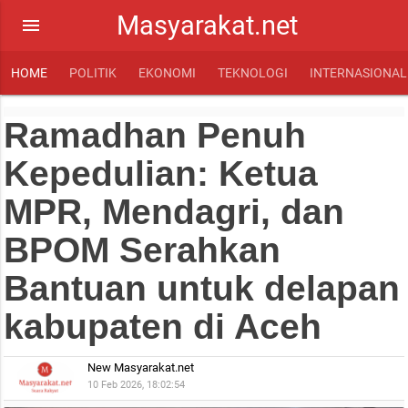
Masyarakat.net
menu
HOME
POLITIK
EKONOMI
TEKNOLOGI
INTERNASIONAL
Ramadhan Penuh
Kepedulian: Ketua
MPR, Mendagri, dan
BPOM Serahkan
Bantuan untuk delapan
kabupaten di Aceh
New Masyarakat.net
10 Feb 2026, 18:02:54