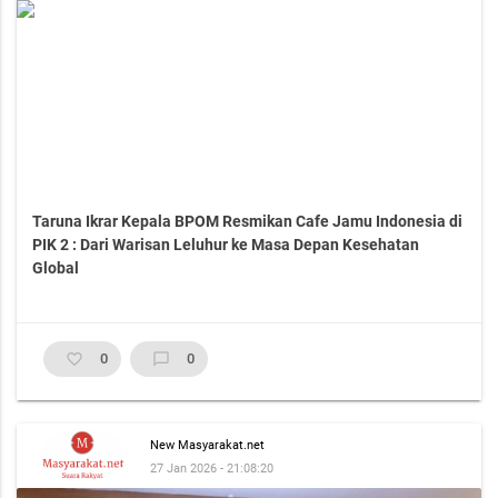
Taruna Ikrar Kepala BPOM Resmikan Cafe Jamu Indonesia di
PIK 2 : Dari Warisan Leluhur ke Masa Depan Kesehatan
Global
favorite_border
0
chat_bubble_outline
0
New Masyarakat.net
27 Jan 2026 - 21:08:20