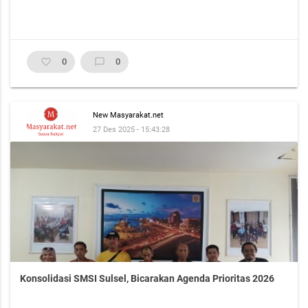
favorite_border
0
chat_bubble_outline
0
New Masyarakat.net
27 Des 2025 - 15:43:28
Konsolidasi SMSI Sulsel, Bicarakan Agenda Prioritas 2026