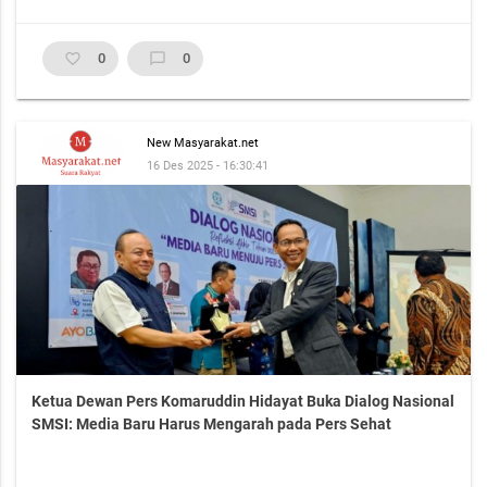
favorite_border
0
chat_bubble_outline
0
New Masyarakat.net
16 Des 2025 - 16:30:41
Ketua Dewan Pers Komaruddin Hidayat Buka Dialog Nasional
SMSI: Media Baru Harus Mengarah pada Pers Sehat