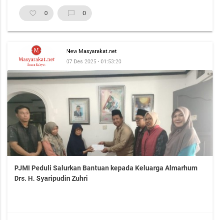
favorite_border
0
chat_bubble_outline
0
New Masyarakat.net
07 Des 2025 - 01:53:20
PJMI Peduli Salurkan Bantuan kepada Keluarga Almarhum
Drs. H. Syaripudin Zuhri