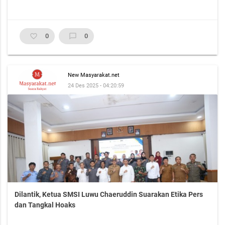
favorite_border
0
chat_bubble_outline
0
New Masyarakat.net
24 Des 2025 - 04:20:59
Dilantik, Ketua SMSI Luwu Chaeruddin Suarakan Etika Pers
dan Tangkal Hoaks