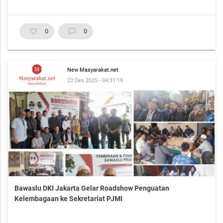
favorite_border
0
chat_bubble_outline
0
New Masyarakat.net
23 Des 2025 - 04:31:19
Bawaslu DKI Jakarta Gelar Roadshow Penguatan
Kelembagaan ke Sekretariat PJMI