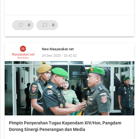
favorite_border
0
chat_bubble_outline
0
New Masyarakat.net
24 Des 2025 - 20:42:02
Pimpin Penyerahan Tugas Kapendam XIV/Hsn, Pangdam
Dorong Sinergi Penerangan dan Media