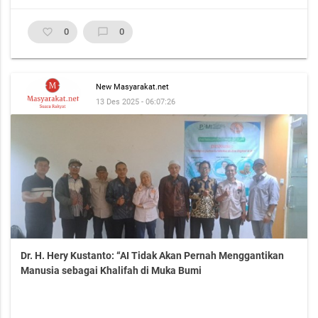
favorite_border
0
chat_bubble_outline
0
New Masyarakat.net
13 Des 2025 - 06:07:26
Dr. H. Hery Kustanto: “AI Tidak Akan Pernah Menggantikan
Manusia sebagai Khalifah di Muka Bumi