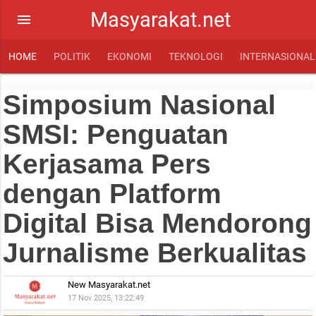
Masyarakat.net
menu
HOME
POLITIK
EKONOMI
TEKNOLOGI
INTERNASIONAL
Simposium Nasional
SMSI: Penguatan
Kerjasama Pers
dengan Platform
Digital Bisa Mendorong
Jurnalisme Berkualitas
New Masyarakat.net
17 Nov 2025, 13:22:49