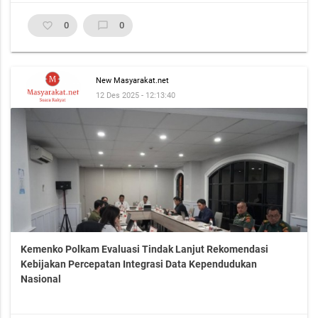
favorite_border
0
chat_bubble_outline
0
New Masyarakat.net
12 Des 2025 - 12:13:40
Kemenko Polkam Evaluasi Tindak Lanjut Rekomendasi
Kebijakan Percepatan Integrasi Data Kependudukan
Nasional