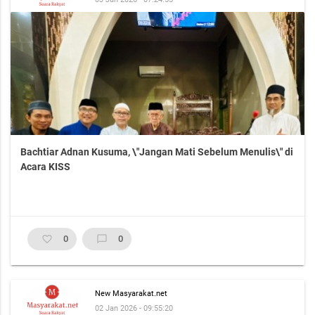
Bachtiar Adnan Kusuma, \"Jangan Mati Sebelum Menulis\" di
Acara KISS
favorite_border
0
chat_bubble_outline
0
New Masyarakat.net
02 Jan 2026 - 09:55:20