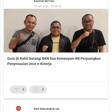
Kasman McTutu
13 Jan 2026 - 20:36:23
Guru Di Rohil Datangi BKN Dan Kemenpan-RB Perjuangkan
Penyesuaian Unor e-Kinerja
favorite_border
0
chat_bubble_outline
0
New Masyarakat.net