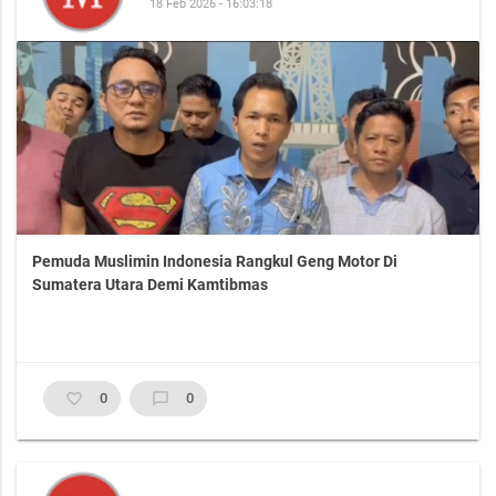
18 Feb 2026 - 16:03:18
Pemuda Muslimin Indonesia Rangkul Geng Motor Di
Sumatera Utara Demi Kamtibmas
favorite_border
0
chat_bubble_outline
0