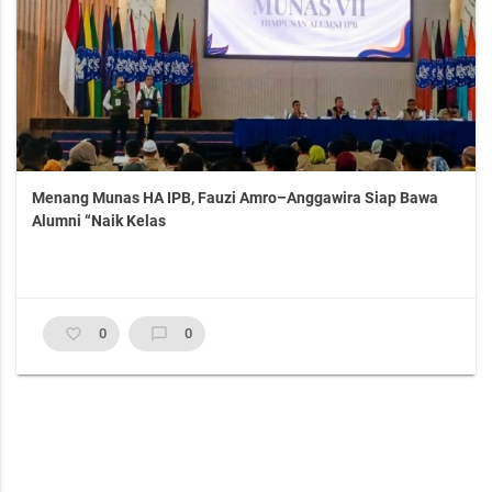
Menang Munas HA IPB, Fauzi Amro–Anggawira Siap Bawa
Alumni “Naik Kelas
favorite_border
0
chat_bubble_outline
0