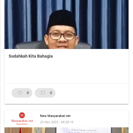
Sudahkah Kita Bahagia
favorite_border
0
chat_bubble_outline
0
New Masyarakat.net
23 Des 2025 - 04:28:10