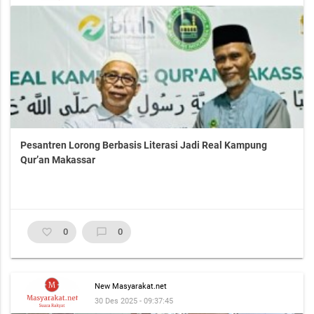
Pesantren Lorong Berbasis Literasi Jadi Real Kampung
Qur’an Makassar
favorite_border
0
chat_bubble_outline
0
New Masyarakat.net
30 Des 2025 - 09:37:45