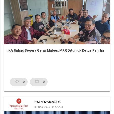
IKA Unhas Segera Gelar Mubes, MRR Ditunjuk Ketua Panitia
favorite_border
0
chat_bubble_outline
0
New Masyarakat.net
30 Des 2025 - 06:29:03