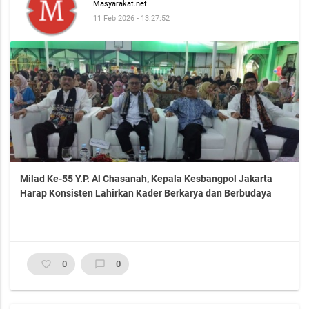
Masyarakat.net
11 Feb 2026 - 13:27:52
Milad Ke-55 Y.P. Al Chasanah, Kepala Kesbangpol Jakarta
Harap Konsisten Lahirkan Kader Berkarya dan Berbudaya
favorite_border
0
chat_bubble_outline
0