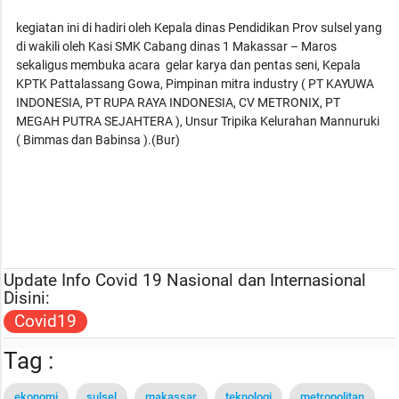
kegiatan ini di hadiri oleh Kepala dinas Pendidikan Prov sulsel yang
di wakili oleh Kasi SMK Cabang dinas 1 Makassar – Maros
sekaligus membuka acara gelar karya dan pentas seni, Kepala
KPTK Pattalassang Gowa, Pimpinan mitra industry ( PT KAYUWA
INDONESIA, PT RUPA RAYA INDONESIA, CV METRONIX, PT
MEGAH PUTRA SEJAHTERA ), Unsur Tripika Kelurahan Mannuruki
( Bimmas dan Babinsa ).(Bur)
Update Info Covid 19 Nasional dan Internasional
Disini:
Covid19
Tag :
ekonomi
sulsel
makassar
teknologi
metropolitan