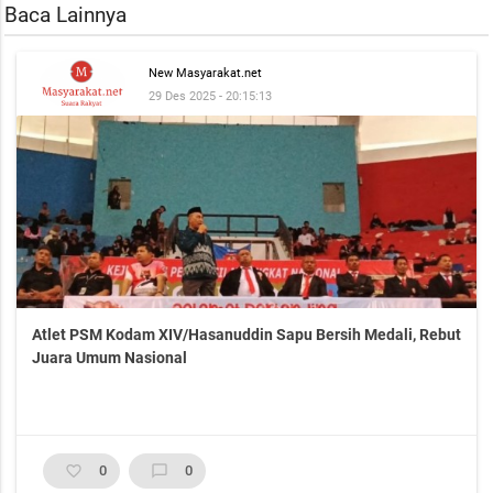
Baca Lainnya
New Masyarakat.net
29 Des 2025 - 20:15:13
Atlet PSM Kodam XIV/Hasanuddin Sapu Bersih Medali, Rebut
Juara Umum Nasional
favorite_border
0
chat_bubble_outline
0