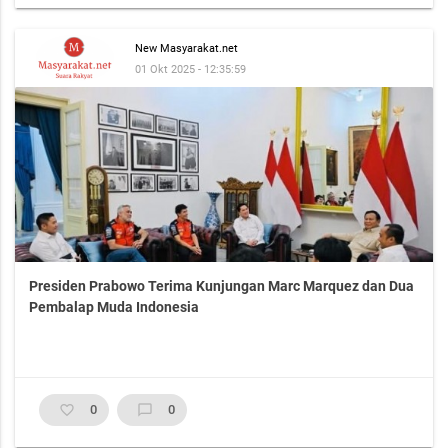
New Masyarakat.net
01 Okt 2025 - 12:35:59
Presiden Prabowo Terima Kunjungan Marc Marquez dan Dua
Pembalap Muda Indonesia
favorite_border
0
chat_bubble_outline
0