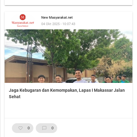
New Masyarakat.net
04 Okt 2025 - 10:07:43
Jaga Kebugaran dan Kemompakan, Lapas I Makassar Jalan
Sehat
favorite_border
0
chat_bubble_outline
0