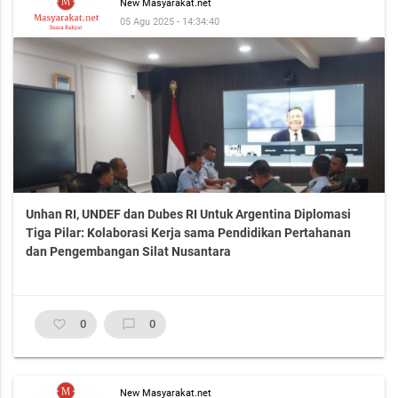
New Masyarakat.net
05 Agu 2025 - 14:34:40
Unhan RI, UNDEF dan Dubes RI Untuk Argentina Diplomasi
Tiga Pilar: Kolaborasi Kerja sama Pendidikan Pertahanan
dan Pengembangan Silat Nusantara
favorite_border
0
chat_bubble_outline
0
New Masyarakat.net