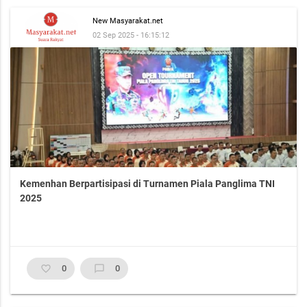
New Masyarakat.net
02 Sep 2025 - 16:15:12
Kemenhan Berpartisipasi di Turnamen Piala Panglima TNI
2025
favorite_border
0
chat_bubble_outline
0