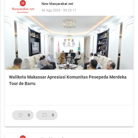
New Masyarakat.net
06 Agu 2025 - 09:25:17
Walikota Makassar Apresiasi Komunitas Pesepeda Merdeka
Tour de Barru
favorite_border
0
chat_bubble_outline
0