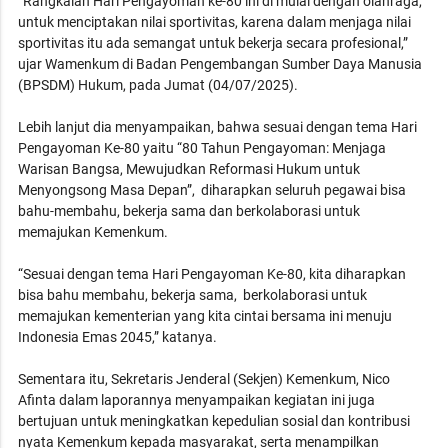
“Rangkaian Hari Pengayoman ke-80 ini di mulai dengan olahraga,
untuk menciptakan nilai sportivitas, karena dalam menjaga nilai
sportivitas itu ada semangat untuk bekerja secara profesional,”
ujar Wamenkum di Badan Pengembangan Sumber Daya Manusia
(BPSDM) Hukum, pada Jumat (04/07/2025).
Lebih lanjut dia menyampaikan, bahwa sesuai dengan tema Hari
Pengayoman Ke-80 yaitu “80 Tahun Pengayoman: Menjaga
Warisan Bangsa, Mewujudkan Reformasi Hukum untuk
Menyongsong Masa Depan”, diharapkan seluruh pegawai bisa
bahu-membahu, bekerja sama dan berkolaborasi untuk
memajukan Kemenkum.
“Sesuai dengan tema Hari Pengayoman Ke-80, kita diharapkan
bisa bahu membahu, bekerja sama, berkolaborasi untuk
memajukan kementerian yang kita cintai bersama ini menuju
Indonesia Emas 2045,” katanya.
Sementara itu, Sekretaris Jenderal (Sekjen) Kemenkum, Nico
Afinta dalam laporannya menyampaikan kegiatan ini juga
bertujuan untuk meningkatkan kepedulian sosial dan kontribusi
nyata Kemenkum kepada masyarakat, serta menampilkan