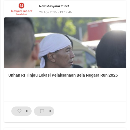
New Masyarakat.net
29 Agu 2025 - 13:19:46
Unhan RI Tinjau Lokasi Pelaksanaan Bela Negara Run 2025
favorite_border
0
chat_bubble_outline
0