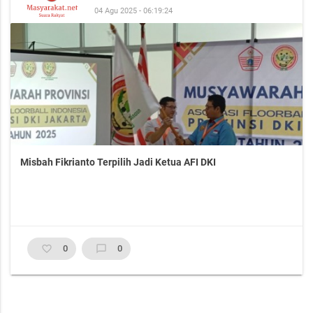
04 Agu 2025 - 06:19:24
Misbah Fikrianto Terpilih Jadi Ketua AFI DKI
favorite_border
0
chat_bubble_outline
0