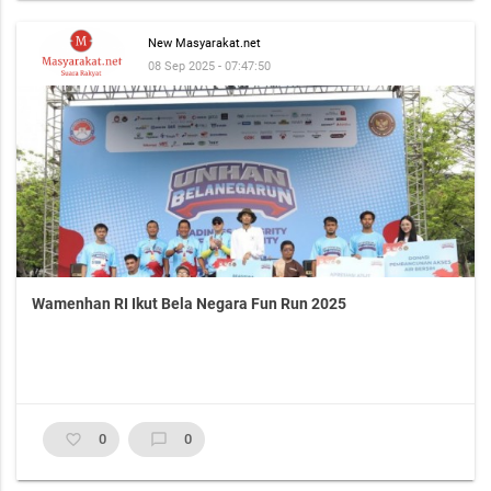
New Masyarakat.net
08 Sep 2025 - 07:47:50
Wamenhan RI Ikut Bela Negara Fun Run 2025
favorite_border
0
chat_bubble_outline
0