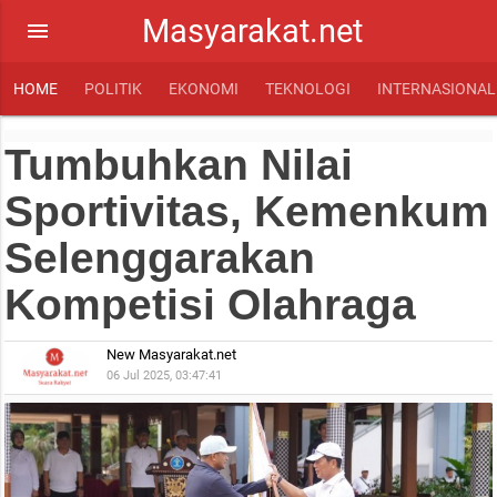
Masyarakat.net
menu
HOME
POLITIK
EKONOMI
TEKNOLOGI
INTERNASIONAL
Tumbuhkan Nilai
Sportivitas, Kemenkum
Selenggarakan
Kompetisi Olahraga
New Masyarakat.net
06 Jul 2025, 03:47:41