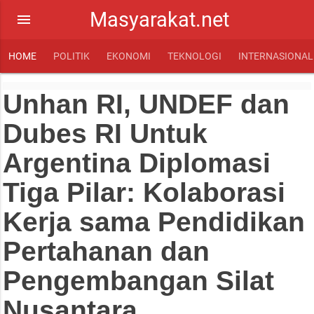
Masyarakat.net
menu
HOME
POLITIK
EKONOMI
TEKNOLOGI
INTERNASIONAL
Unhan RI, UNDEF dan
Dubes RI Untuk
Argentina Diplomasi
Tiga Pilar: Kolaborasi
Kerja sama Pendidikan
Pertahanan dan
Pengembangan Silat
Nusantara