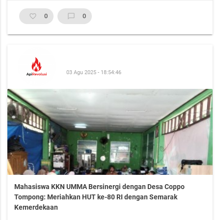
favorite_border
0
chat_bubble_outline
0
03 Agu 2025 - 18:54:46
Mahasiswa KKN UMMA Bersinergi dengan Desa Coppo
Tompong: Meriahkan HUT ke-80 RI dengan Semarak
Kemerdekaan