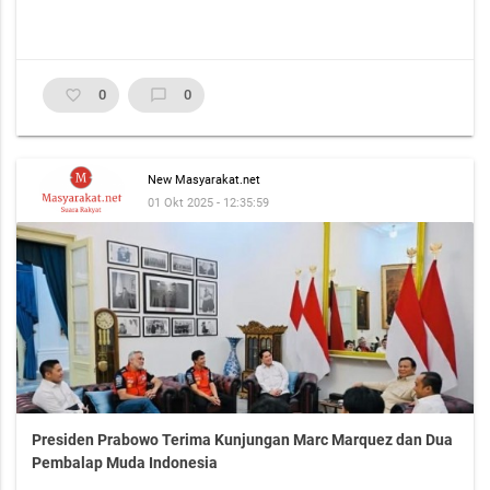
favorite_border
0
chat_bubble_outline
0
New Masyarakat.net
01 Okt 2025 - 12:35:59
Presiden Prabowo Terima Kunjungan Marc Marquez dan Dua
Pembalap Muda Indonesia