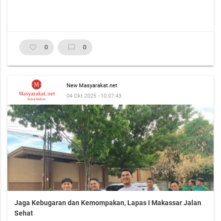
favorite_border
0
chat_bubble_outline
0
New Masyarakat.net
04 Okt 2025 - 10:07:43
Jaga Kebugaran dan Kemompakan, Lapas I Makassar Jalan
Sehat