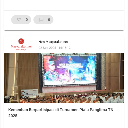
favorite_border
0
chat_bubble_outline
0
New Masyarakat.net
02 Sep 2025 - 16:15:12
Kemenhan Berpartisipasi di Turnamen Piala Panglima TNI
2025