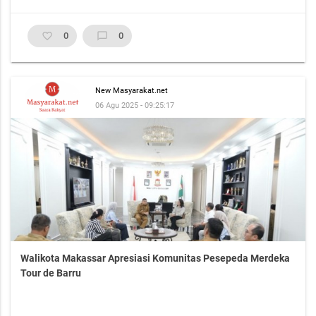
favorite_border
0
chat_bubble_outline
0
New Masyarakat.net
06 Agu 2025 - 09:25:17
Walikota Makassar Apresiasi Komunitas Pesepeda Merdeka
Tour de Barru