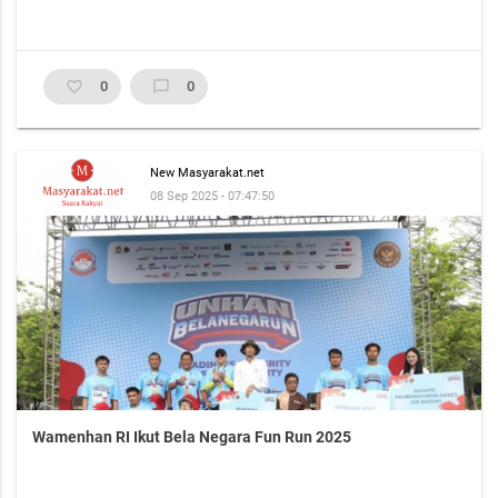
favorite_border
0
chat_bubble_outline
0
New Masyarakat.net
08 Sep 2025 - 07:47:50
Wamenhan RI Ikut Bela Negara Fun Run 2025