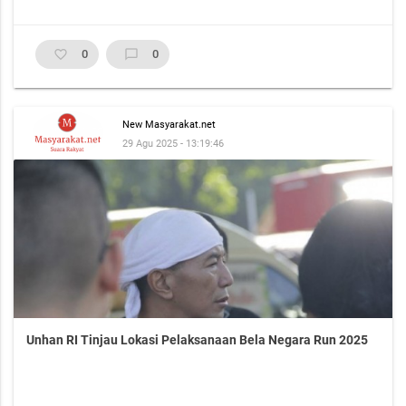
favorite_border
0
chat_bubble_outline
0
New Masyarakat.net
29 Agu 2025 - 13:19:46
Unhan RI Tinjau Lokasi Pelaksanaan Bela Negara Run 2025