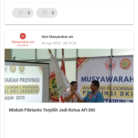
favorite_border
0
chat_bubble_outline
0
New Masyarakat.net
04 Agu 2025 - 06:19:24
Misbah Fikrianto Terpilih Jadi Ketua AFI DKI