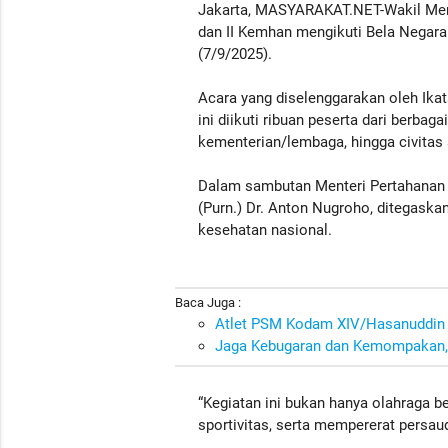
Jakarta, MASYARAKAT.NET-Wakil Ment
dan II Kemhan mengikuti Bela Negara
(7/9/2025).
Acara yang diselenggarakan oleh Ika
ini diikuti ribuan peserta dari berba
kementerian/lembaga, hingga civitas
Dalam sambutan Menteri Pertahanan S
(Purn.) Dr. Anton Nugroho, ditegask
kesehatan nasional.
Baca Juga :
Atlet PSM Kodam XIV/Hasanuddin 
Jaga Kebugaran dan Kemompakan, 
“Kegiatan ini bukan hanya olahraga
sportivitas, serta mempererat persau