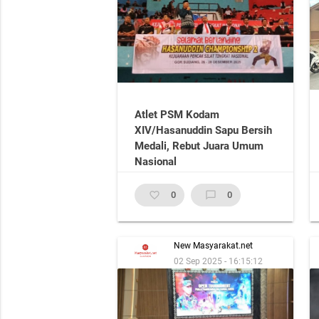
Atlet PSM Kodam
XIV/Hasanuddin Sapu Bersih
Medali, Rebut Juara Umum
Nasional
favorite_border
0
chat_bubble_outline
0
New Masyarakat.net
02 Sep 2025 - 16:15:12