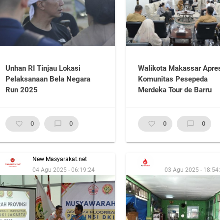
Unhan RI Tinjau Lokasi
Walikota Makassar Apres
Pelaksanaan Bela Negara
Komunitas Pesepeda
Run 2025
Merdeka Tour de Barru
favorite_border
0
chat_bubble_outline
0
favorite_border
0
chat_bubble_outline
0
New Masyarakat.net
04 Agu 2025 - 06:19:24
03 Agu 2025 - 18:54