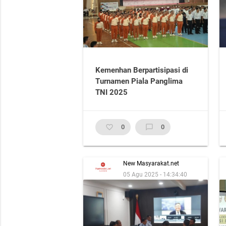
Kemenhan Berpartisipasi di
Turnamen Piala Panglima
TNI 2025
favorite_border
0
chat_bubble_outline
0
New Masyarakat.net
05 Agu 2025 - 14:34:40