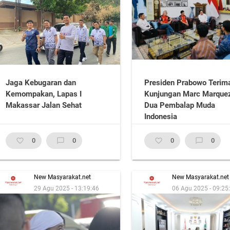
Jaga Kebugaran dan
Presiden Prabowo Terim
Kemompakan, Lapas I
Kunjungan Marc Marque
Makassar Jalan Sehat
Dua Pembalap Muda
Indonesia
favorite_border
0
chat_bubble_outline
0
favorite_border
0
chat_bubble_outline
0
New Masyarakat.net
New Masyarakat.net
29 Agu 2025 - 13:19:46
06 Agu 2025 - 09:25