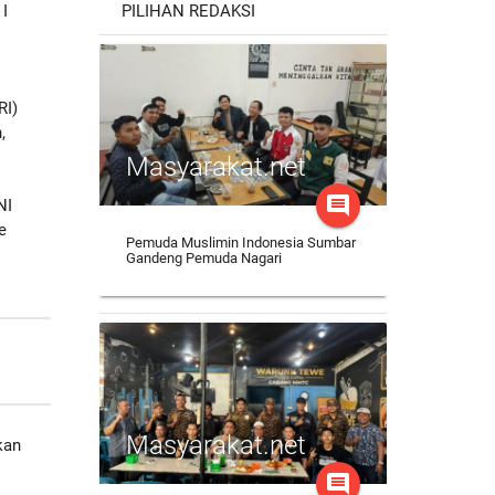
PILIHAN REDAKSI
I
RI)
,
Masyarakat.net
comment
NI
e
Pemuda Muslimin Indonesia Sumbar
Gandeng Pemuda Nagari
Masyarakat.net
kan
comment