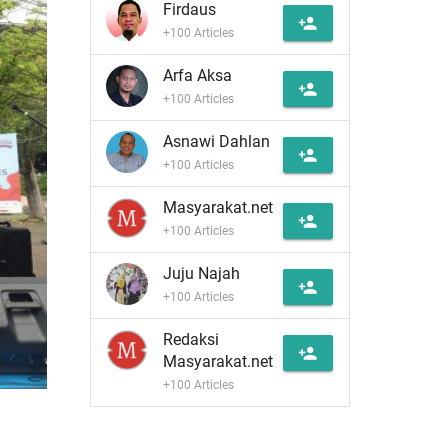
Firdaus
person_add
+100 Articles
Arfa Aksa
person_add
+100 Articles
Asnawi Dahlan
person_add
+100 Articles
Masyarakat.net
person_add
+100 Articles
Juju Najah
person_add
+100 Articles
Redaksi
person_add
Masyarakat.net
+100 Articles