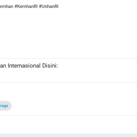
Kemhan #KemhanRI #UnhanRI
n Internasional Disini:
hraga