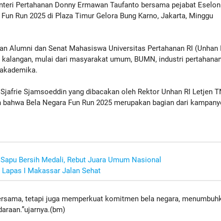
eri Pertahanan Donny Ermawan Taufanto bersama pejabat Eselon 
 Fun Run 2025 di Plaza Timur Gelora Bung Karno, Jakarta, Minggu
tan Alumni dan Senat Mahasiswa Universitas Pertahanan RI (Unhan 
gai kalangan, mulai dari masyarakat umum, BUMN, industri pertahanan
 akademika.
jafrie Sjamsoeddin yang dibacakan oleh Rektor Unhan RI Letjen T
an bahwa Bela Negara Fun Run 2025 merupakan bagian dari kampany
Sapu Bersih Medali, Rebut Juara Umum Nasional
Lapas I Makassar Jalan Sehat
 bersama, tetapi juga memperkuat komitmen bela negara, menumbuh
daraan.”ujarnya.(bm)