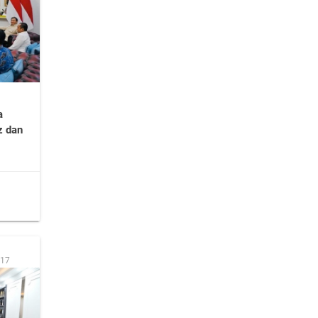
a
z dan
:17