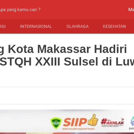
close
Ma
OGI
INTERNASIONAL
OLAHRAGA
KESEHATAN
 Kota Makassar Hadiri
STQH XXIII Sulsel di L