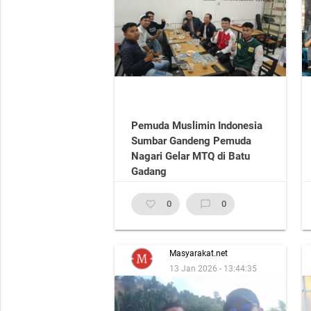
Pemuda Muslimin Indonesia
Sumbar Gandeng Pemuda
Nagari Gelar MTQ di Batu
Gadang
favorite_border
0
chat_bubble_outline
0
Masyarakat.net
13 Jan 2026 - 13:44:35