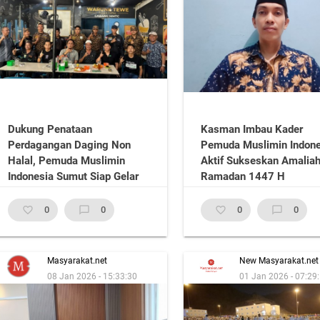
Dukung Penataan
Kasman Imbau Kader
Perdagangan Daging Non
Pemuda Muslimin Indone
Halal, Pemuda Muslimin
Aktif Sukseskan Amalia
Indonesia Sumut Siap Gelar
Ramadan 1447 H
Aksi Sajadah
favorite_border
0
chat_bubble_outline
0
favorite_border
0
chat_bubble_outline
0
Masyarakat.net
New Masyarakat.net
08 Jan 2026 - 15:33:30
01 Jan 2026 - 07:29