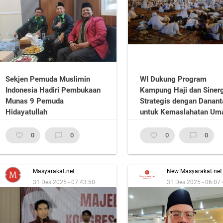
Sekjen Pemuda Muslimin
WI Dukung Program
Indonesia Hadiri Pembukaan
Kampung Haji dan Sinerg
Munas 9 Pemuda
Strategis dengan Danant
Hidayatullah
untuk Kemaslahatan Um
favorite_border
0
chat_bubble_outline
0
favorite_border
0
chat_bubble_outline
0
Masyarakat.net
New Masyarakat.net
31 Des 2025 - 07:43:50
31 Des 2025 - 06:07