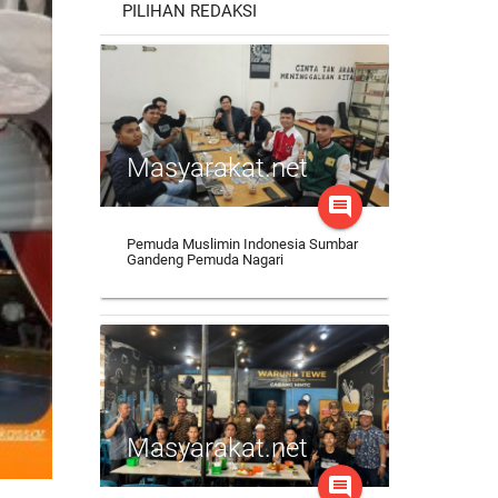
PILIHAN REDAKSI
Masyarakat.net
comment
Pemuda Muslimin Indonesia Sumbar
Gandeng Pemuda Nagari
Masyarakat.net
comment