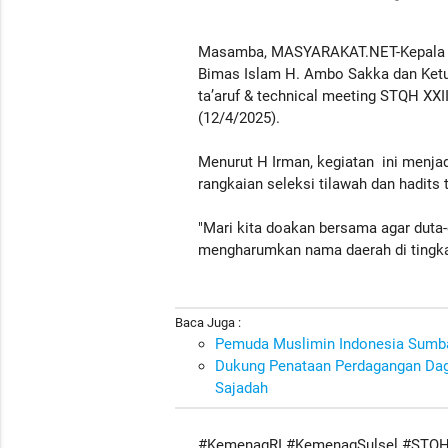
Masamba, MASYARAKAT.NET-Kepala Ka
Bimas Islam H. Ambo Sakka dan Ket
ta’aruf & technical meeting STQH XXII
(12/4/2025).
Menurut H Irman, kegiatan ini menja
rangkaian seleksi tilawah dan hadits t
"Mari kita doakan bersama agar duta
mengharumkan nama daerah di tingkat
Baca Juga :
Pemuda Muslimin Indonesia Sumba
Dukung Penataan Perdagangan Dagi
Sajadah
#KemenagRI #KemenagSulsel #STQH