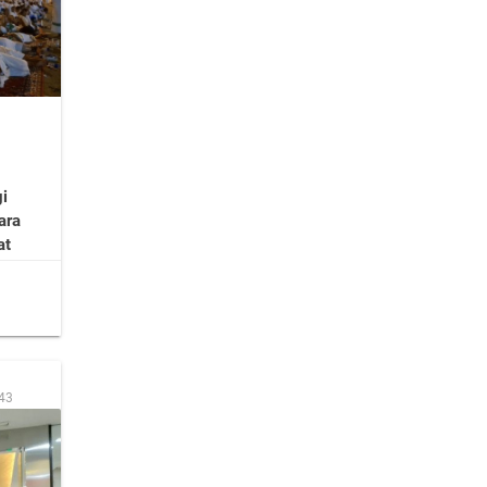
i
ara
at
:43