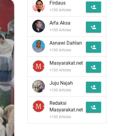
Firdaus
person_add
+100 Articles
Arfa Aksa
person_add
+100 Articles
Asnawi Dahlan
person_add
+100 Articles
Masyarakat.net
person_add
+100 Articles
Juju Najah
person_add
+100 Articles
Redaksi
person_add
Masyarakat.net
+100 Articles