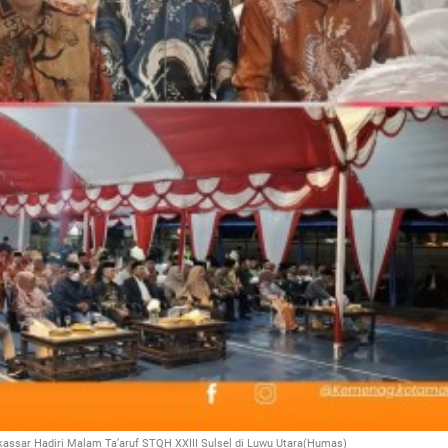
ssar Hadiri Malam Ta’aruf STQH XXIII Sulsel di Luwu Utara(Humas)