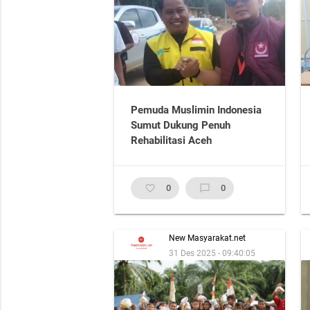
Pemuda Muslimin Indonesia
Sumut Dukung Penuh
Rehabilitasi Aceh
favorite_border
0
chat_bubble_outline
0
New Masyarakat.net
31 Des 2025 - 09:40:05