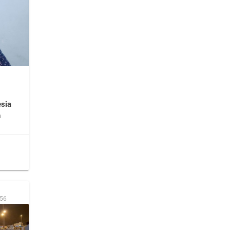
sia
h
:56