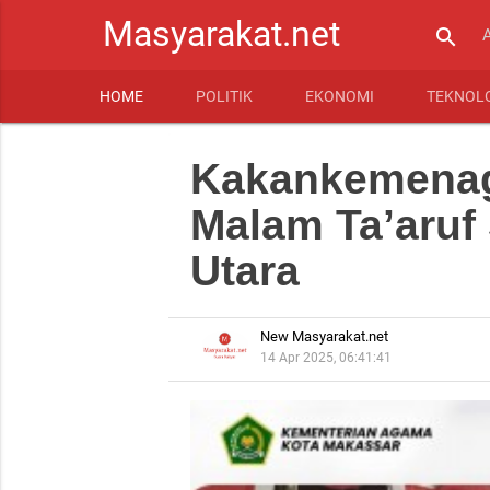
Masyarakat.net
search
HOME
POLITIK
EKONOMI
TEKNOL
Kakankemenag
Malam Ta’aruf 
Utara
New Masyarakat.net
14 Apr 2025, 06:41:41