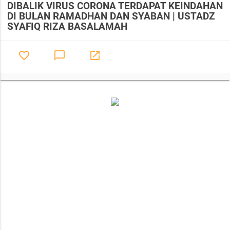
DIBALIK VIRUS CORONA TERDAPAT KEINDAHAN
DI BULAN RAMADHAN DAN SYABAN | USTADZ
SYAFIQ RIZA BASALAMAH
favorite_border
chat_bubble_outline
launch