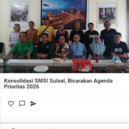
Konsolidasi SMSI Sulsel, Bicarakan Agenda
Prioritas 2026
favorite_border
chat_bubble_outline
send