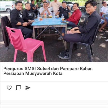
Pengurus SMSI Sulsel dan Parepare Bahas
Persiapan Musyawarah Kota
favorite_border
chat_bubble_outline
send