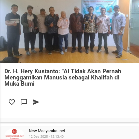
Dr. H. Hery Kustanto: “AI Tidak Akan Pernah
Menggantikan Manusia sebagai Khalifah di
Muka Bumi
favorite_border
chat_bubble_outline
send
New Masyarakat.net
12 Des 2025 - 12:13:40