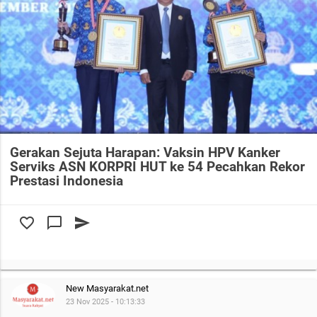
Gerakan Sejuta Harapan: Vaksin HPV Kanker
Serviks ASN KORPRI HUT ke 54 Pecahkan Rekor
Prestasi Indonesia
favorite_border
chat_bubble_outline
send
New Masyarakat.net
23 Nov 2025 - 10:13:33