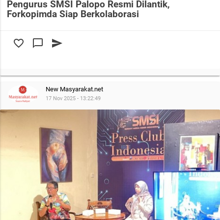
Pengurus SMSI Palopo Resmi Dilantik,
Forkopimda Siap Berkolaborasi
favorite_border
chat_bubble_outline
send
New Masyarakat.net
17 Nov 2025 - 13:22:49