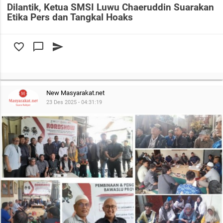
Dilantik, Ketua SMSI Luwu Chaeruddin Suarakan
Etika Pers dan Tangkal Hoaks
favorite_border
chat_bubble_outline
send
New Masyarakat.net
23 Des 2025 - 04:31:19