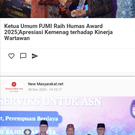
Ketua Umum PJMI Raih Humas Award
2025,'Apresiasi Kemenag terhadap Kinerja
Wartawan
favorite_border
chat_bubble_outline
send
New Masyarakat.net
28 Nov 2025 - 14:10:17