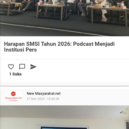
Harapan SMSI Tahun 2026: Podcast Menjadi
Institusi Pers
favorite_border
chat_bubble_outline
send
1 Suka
New Masyarakat.net
27 Des 2025 - 15:43:28