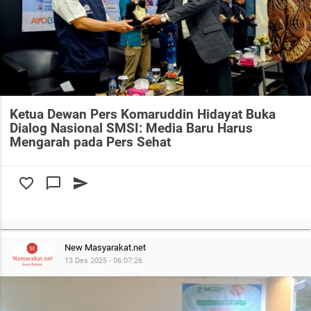
Ketua Dewan Pers Komaruddin Hidayat Buka
Dialog Nasional SMSI: Media Baru Harus
Mengarah pada Pers Sehat
favorite_border
chat_bubble_outline
send
New Masyarakat.net
13 Des 2025 - 06:07:26