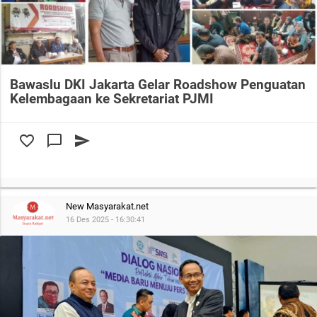
Bawaslu DKI Jakarta Gelar Roadshow Penguatan
Kelembagaan ke Sekretariat PJMI
favorite_border
chat_bubble_outline
send
New Masyarakat.net
16 Des 2025 - 16:30:41