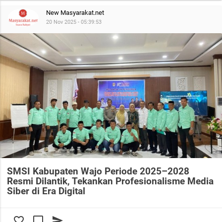
New Masyarakat.net
20 Nov 2025 - 05:39:53
SMSI Kabupaten Wajo Periode 2025–2028
Resmi Dilantik, Tekankan Profesionalisme Media
Siber di Era Digital
favorite_border
chat_bubble_outline
send