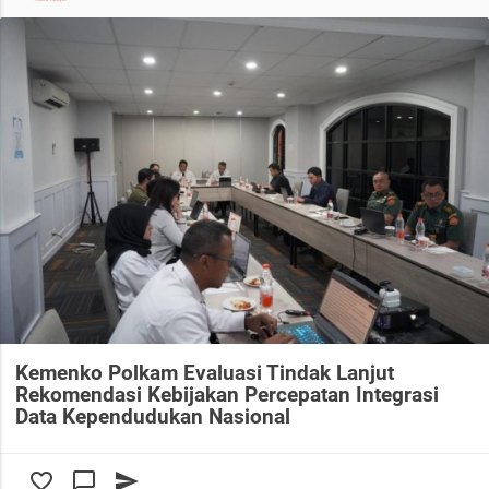
Kemenko Polkam Evaluasi Tindak Lanjut
Rekomendasi Kebijakan Percepatan Integrasi
Data Kependudukan Nasional
favorite_border
chat_bubble_outline
send