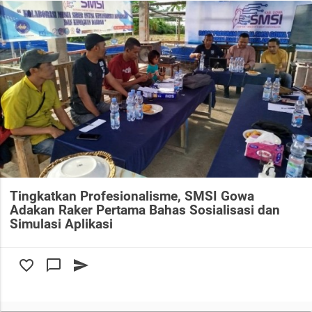
Tingkatkan Profesionalisme, SMSI Gowa
Adakan Raker Pertama Bahas Sosialisasi dan
Simulasi Aplikasi
favorite_border
chat_bubble_outline
send