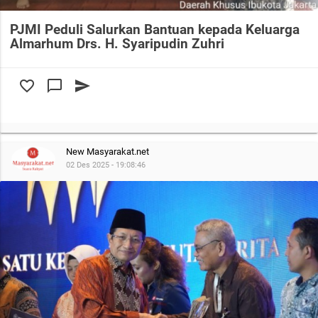
PJMI Peduli Salurkan Bantuan kepada Keluarga
Almarhum Drs. H. Syaripudin Zuhri
favorite_border
chat_bubble_outline
send
New Masyarakat.net
02 Des 2025 - 19:08:46