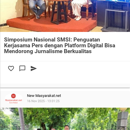
Simposium Nasional SMSI: Penguatan
Kerjasama Pers dengan Platform Digital Bisa
Mendorong Jurnalisme Berkualitas
favorite_border
chat_bubble_outline
send
New Masyarakat.net
16 Nov 2025 - 13:01:25