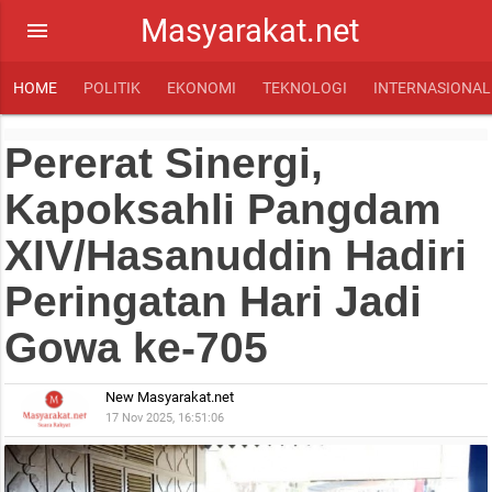
Masyarakat.net
menu
HOME
POLITIK
EKONOMI
TEKNOLOGI
INTERNASIONAL
Pererat Sinergi,
Kapoksahli Pangdam
XIV/Hasanuddin Hadiri
Peringatan Hari Jadi
Gowa ke-705
New Masyarakat.net
17 Nov 2025, 16:51:06