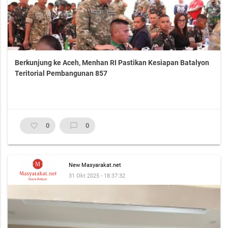
Berkunjung ke Aceh, Menhan RI Pastikan Kesiapan Batalyon
Teritorial Pembangunan 857
favorite_border
0
chat_bubble_outline
0
New Masyarakat.net
31 Okt 2025 - 18:37:32