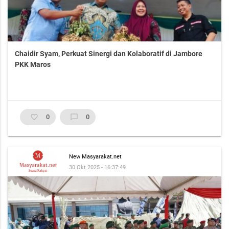
Chaidir Syam, Perkuat Sinergi dan Kolaboratif di Jambore
PKK Maros
favorite_border
0
chat_bubble_outline
0
New Masyarakat.net
30 Okt 2025 - 16:37:49