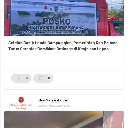
Setelah Banjir Landa Campalagian, Pemerintah Kab Polman
Turun Serentak Bersihkan Drainase di Kenje dan Lapeo
favorite_border
0
chat_bubble_outline
0
New Masyarakat.net
30 Nov 2025 - 20:03:33