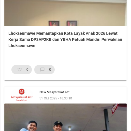
Lhokseumawe Memantapkan Kota Layak Anak 2026 Lewat
Kerja Sama DP3AP2KB dan YBHA Petuah Mandiri Perwakilan
Lhokseumawe
favorite_border
0
chat_bubble_outline
0
New Masyarakat.net
31 Okt 2025 - 18:33:10