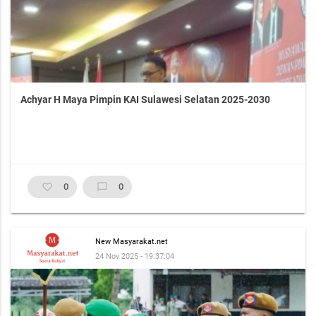
Achyar H Maya Pimpin KAI Sulawesi Selatan 2025-2030
favorite_border
0
chat_bubble_outline
0
New Masyarakat.net
24 Nov 2025 - 19:37:04