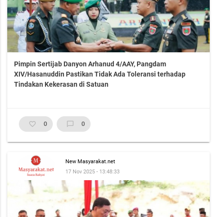
Pimpin Sertijab Danyon Arhanud 4/AAY, Pangdam
XIV/Hasanuddin Pastikan Tidak Ada Toleransi terhadap
Tindakan Kekerasan di Satuan
favorite_border
0
chat_bubble_outline
0
New Masyarakat.net
17 Nov 2025 - 13:48:33