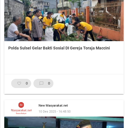
Polda Sulsel Gelar Bakti Sosial DI Gereja Toraja Maccini
favorite_border
0
chat_bubble_outline
0
New Masyarakat.net
10 Des 2025 - 16:48:50