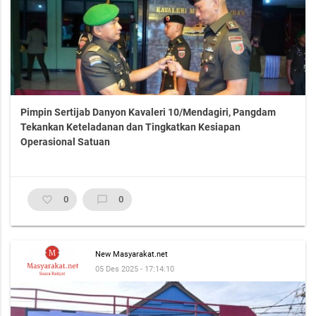
Pimpin Sertijab Danyon Kavaleri 10/Mendagiri, Pangdam
Tekankan Keteladanan dan Tingkatkan Kesiapan
Operasional Satuan
favorite_border
0
chat_bubble_outline
0
New Masyarakat.net
05 Des 2025 - 17:14:10