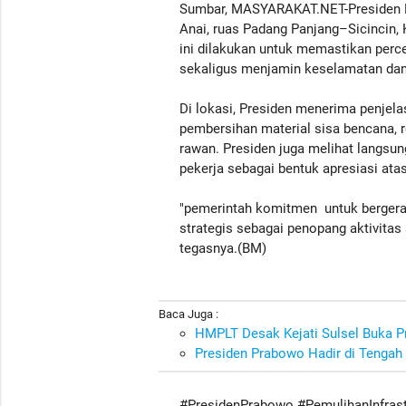
Sumbar, MASYARAKAT.NET-Presiden P
Anai, ruas Padang Panjang–Sicincin, 
ini dilakukan untuk memastikan perce
sekaligus menjamin keselamatan dan
Di lokasi, Presiden menerima penjela
pembersihan material sisa bencana, re
rawan. Presiden juga melihat langsun
pekerja sebagai bentuk apresiasi ata
"pemerintah komitmen untuk bergerak
strategis sebagai penopang aktivita
tegasnya.(BM)
Baca Juga :
HMPLT Desak Kejati Sulsel Buka 
Presiden Prabowo Hadir di Tengah
#PresidenPrabowo #PemulihanInfras