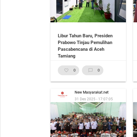
Libur Tahun Baru, Presiden
Prabowo Tinjau Pemulihan
Pascabencana di Aceh
Tamiang
favorite_border
0
chat_bubble_outline
0
New Masyarakat.net
31 Des 2025 - 17:07:05