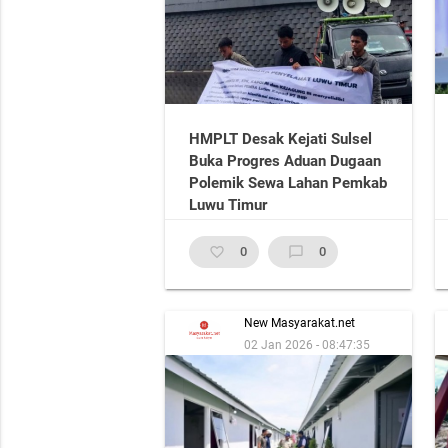
HMPLT Desak Kejati Sulsel
Buka Progres Aduan Dugaan
Polemik Sewa Lahan Pemkab
Luwu Timur
favorite_border
0
chat_bubble_outline
0
New Masyarakat.net
02 Jan 2026 - 08:47:35