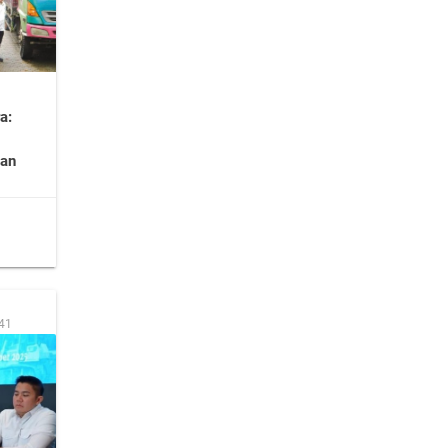
a:
ian
:41