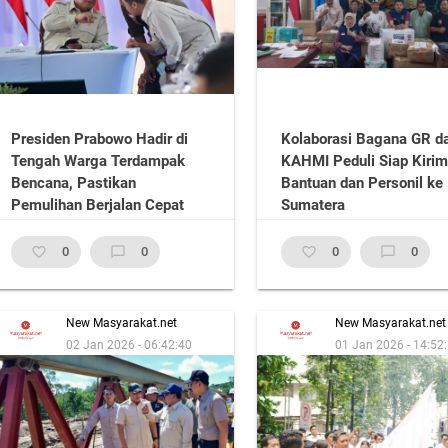
Presiden Prabowo Hadir di
Kolaborasi Bagana GR d
Tengah Warga Terdampak
KAHMI Peduli Siap Kiri
Bencana, Pastikan
Bantuan dan Personil ke
Pemulihan Berjalan Cepat
Sumatera
favorite_border
0
chat_bubble_outline
0
favorite_border
0
chat_bubble_outline
0
New Masyarakat.net
New Masyarakat.net
02 Jan 2026 - 06:42:40
01 Jan 2026 - 14:52