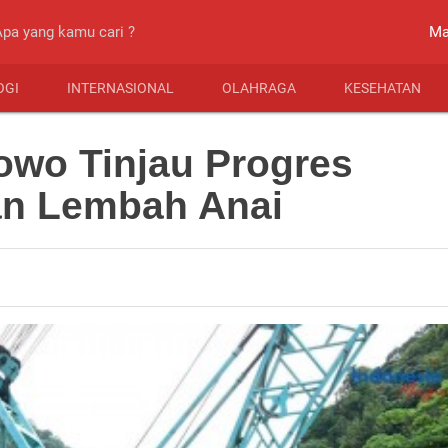
close
Ma
OGI
INTERNASIONAL
OLAHRAGA
KESEHATAN
owo Tinjau Progres
an Lembah Anai