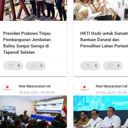
Presiden Prabowo Tinjau
HKTI Hadir untuk Sumatr
Pembangunan Jembatan
Bantuan Darurat dan
Bailey Sungai Garoga di
Pemulihan Lahan Pertan
Tapanuli Selatan
favorite_border
0
chat_bubble_outline
0
favorite_border
0
chat_bubble_outline
0
New Masyarakat.net
New Masyarakat.net
30 Des 2025 - 06:40:34
30 Des 2025 - 00:44