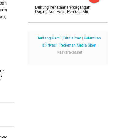
bah
Dukung Penataan Perdagangan
auan
Daging Non Halal, Pemuda Mu
or,
Tentang Kami
|
Disclaimer
|
Ketentuan
& Privasi
|
Pedoman Media Siber
Masyarakat.net
ur
,"
KSP