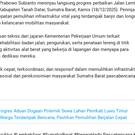
rabowo Subianto meninjau langsung progres perbaikan Jalan Lem
Kabupaten Tanah Datar, Sumatra Barat, Kamis (18/12/2025). Peninj
patan pemulihan infrastruktur vital yang terdampak banjir dan longs
 kelancaran mobilitas masyarakat.
san teknis dari jajaran Kementerian Pekerjaan Umum terkait
habilitasi badan jalan, pengurukan, serta penataan lereng di titik
g aktivitas alat berat yang bekerja di lapangan dan menyapa para
s dedikasi mereka.
 cepat, terkoordinasi, dan responsif dalam memulihkan infrastrukt
s sosial dan perekonomian masyarakat Sumatra Barat pascabencana
Progres Aduan Dugaan Polemik Sewa Lahan Pemkab Luwu Timur
 Warga Terdampak Bencana, Pastikan Pemulihan Berjalan Cepat
truktur #LembahAnai #SumatraBarat #NegaraHadir Pascabencana 