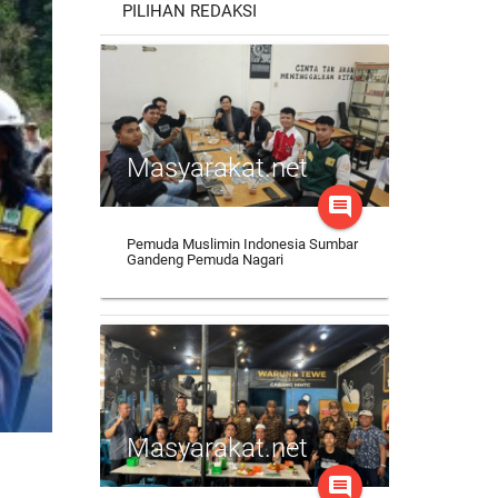
PILIHAN REDAKSI
Masyarakat.net
comment
Pemuda Muslimin Indonesia Sumbar
Gandeng Pemuda Nagari
Masyarakat.net
comment