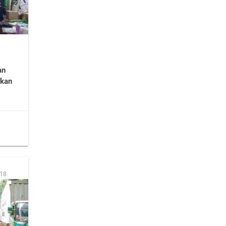
an
mkan
:18