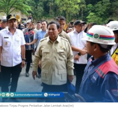
abowo Tinjau Progres Perbaikan Jalan Lembah Anai(Int)