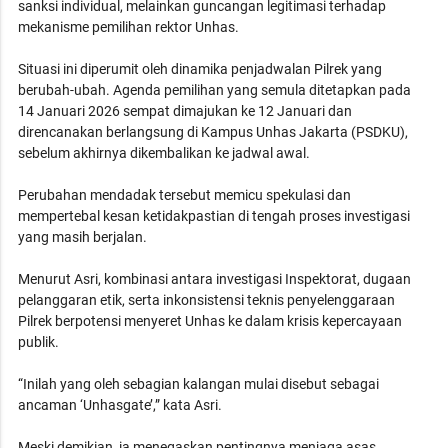
sanksi individual, melainkan guncangan legitimasi terhadap
mekanisme pemilihan rektor Unhas.
Situasi ini diperumit oleh dinamika penjadwalan Pilrek yang
berubah-ubah. Agenda pemilihan yang semula ditetapkan pada
14 Januari 2026 sempat dimajukan ke 12 Januari dan
direncanakan berlangsung di Kampus Unhas Jakarta (PSDKU),
sebelum akhirnya dikembalikan ke jadwal awal.
Perubahan mendadak tersebut memicu spekulasi dan
mempertebal kesan ketidakpastian di tengah proses investigasi
yang masih berjalan.
Menurut Asri, kombinasi antara investigasi Inspektorat, dugaan
pelanggaran etik, serta inkonsistensi teknis penyelenggaraan
Pilrek berpotensi menyeret Unhas ke dalam krisis kepercayaan
publik.
“Inilah yang oleh sebagian kalangan mulai disebut sebagai
ancaman ‘Unhasgate’,” kata Asri.
Meski demikian, ia menegaskan pentingnya menjaga asas