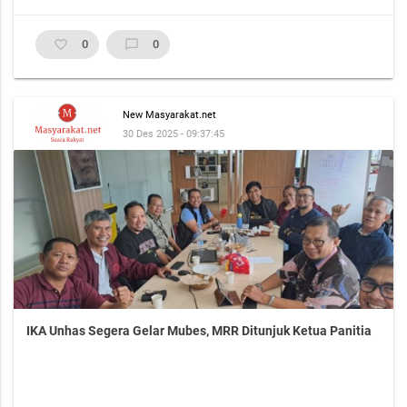
favorite_border
0
chat_bubble_outline
0
New Masyarakat.net
30 Des 2025 - 09:37:45
IKA Unhas Segera Gelar Mubes, MRR Ditunjuk Ketua Panitia