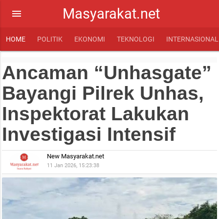
Masyarakat.net
menu
HOME
POLITIK
EKONOMI
TEKNOLOGI
INTERNASIONAL
Ancaman “Unhasgate”
Bayangi Pilrek Unhas,
Inspektorat Lakukan
Investigasi Intensif
New Masyarakat.net
11 Jan 2026, 15:23:38