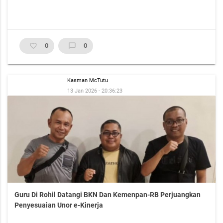
favorite_border
0
chat_bubble_outline
0
Kasman McTutu
13 Jan 2026 - 20:36:23
Guru Di Rohil Datangi BKN Dan Kemenpan-RB Perjuangkan
Penyesuaian Unor e-Kinerja