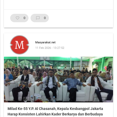
favorite_border
0
chat_bubble_outline
0
Masyarakat.net
11 Feb 2026 - 13:27:52
Milad Ke-55 Y.P. Al Chasanah, Kepala Kesbangpol Jakarta
Harap Konsisten Lahirkan Kader Berkarya dan Berbudaya