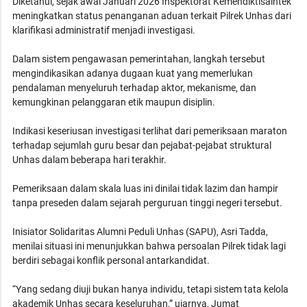
Diketahui, sejak awal Januari 2026 Inspektorat Kemendiktisaintek
meningkatkan status penanganan aduan terkait Pilrek Unhas dari
klarifikasi administratif menjadi investigasi.
Dalam sistem pengawasan pemerintahan, langkah tersebut
mengindikasikan adanya dugaan kuat yang memerlukan
pendalaman menyeluruh terhadap aktor, mekanisme, dan
kemungkinan pelanggaran etik maupun disiplin.
Indikasi keseriusan investigasi terlihat dari pemeriksaan maraton
terhadap sejumlah guru besar dan pejabat-pejabat struktural
Unhas dalam beberapa hari terakhir.
Pemeriksaan dalam skala luas ini dinilai tidak lazim dan hampir
tanpa preseden dalam sejarah perguruan tinggi negeri tersebut.
Inisiator Solidaritas Alumni Peduli Unhas (SAPU), Asri Tadda,
menilai situasi ini menunjukkan bahwa persoalan Pilrek tidak lagi
berdiri sebagai konflik personal antarkandidat.
“Yang sedang diuji bukan hanya individu, tetapi sistem tata kelola
akademik Unhas secara keseluruhan,” ujarnya, Jumat