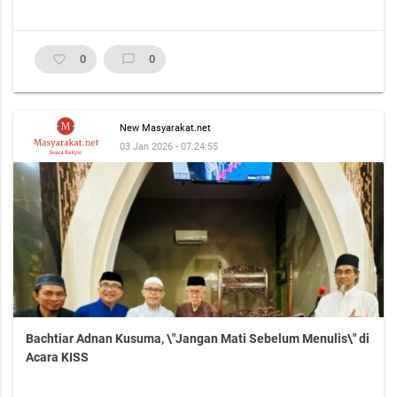
favorite_border
0
chat_bubble_outline
0
New Masyarakat.net
03 Jan 2026 - 07:24:55
Bachtiar Adnan Kusuma, \"Jangan Mati Sebelum Menulis\" di
Acara KISS