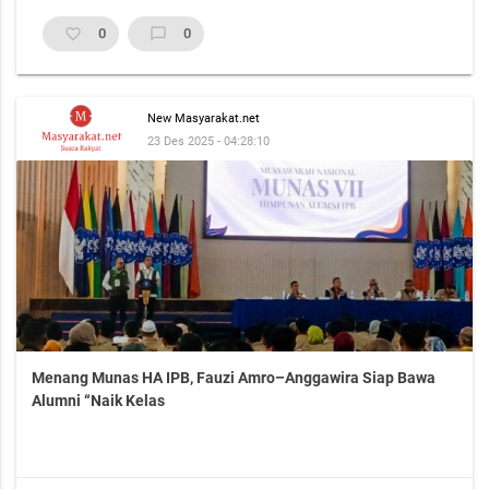
favorite_border
0
chat_bubble_outline
0
New Masyarakat.net
23 Des 2025 - 04:28:10
Menang Munas HA IPB, Fauzi Amro–Anggawira Siap Bawa
Alumni “Naik Kelas