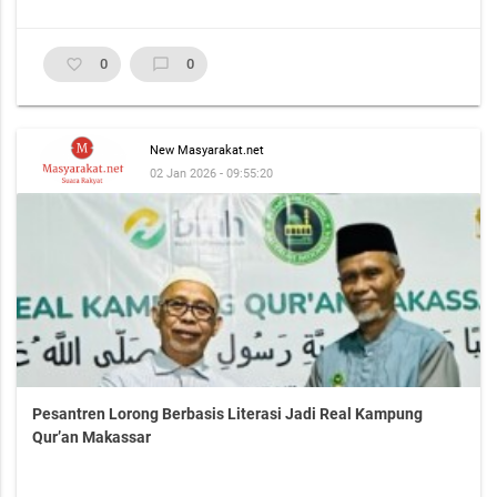
favorite_border
0
chat_bubble_outline
0
New Masyarakat.net
02 Jan 2026 - 09:55:20
Pesantren Lorong Berbasis Literasi Jadi Real Kampung
Qur’an Makassar