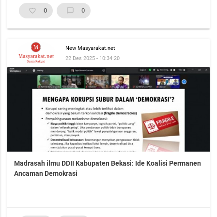
favorite_border
0
chat_bubble_outline
0
New Masyarakat.net
22 Des 2025 - 10:34:20
Madrasah ilmu DDII Kabupaten Bekasi: Ide Koalisi Permanen
Ancaman Demokrasi