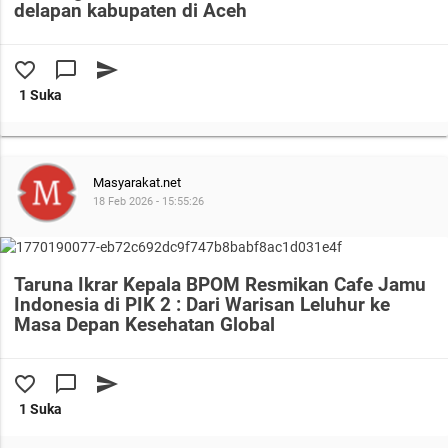
delapan kabupaten di Aceh
favorite_border
chat_bubble_outline
send
1 Suka
Masyarakat.net
18 Feb 2026 - 15:55:26
Taruna Ikrar Kepala BPOM Resmikan Cafe Jamu
Indonesia di PIK 2 : Dari Warisan Leluhur ke
Masa Depan Kesehatan Global
favorite_border
chat_bubble_outline
send
1 Suka