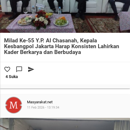
Milad Ke-55 Y.P. Al Chasanah, Kepala
Kesbangpol Jakarta Harap Konsisten Lahirkan
Kader Berkarya dan Berbudaya
favorite_border
chat_bubble_outline
send
4 Suka
Masyarakat.net
11 Feb 2026 - 13:19:34