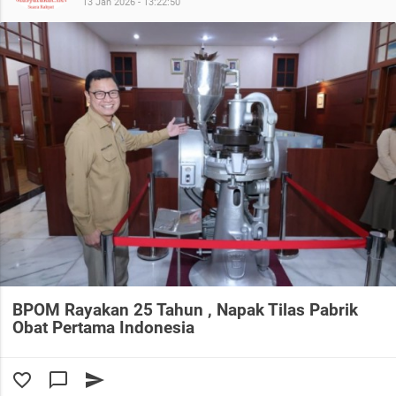
13 Jan 2026 - 13:22:50
BPOM Rayakan 25 Tahun , Napak Tilas Pabrik
Obat Pertama Indonesia
favorite_border
chat_bubble_outline
send