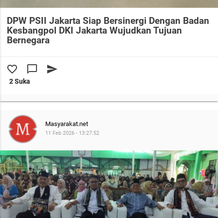
DPW PSII Jakarta Siap Bersinergi Dengan Badan
Kesbangpol DKI Jakarta Wujudkan Tujuan
Bernegara
favorite_border
chat_bubble_outline
send
2 Suka
Masyarakat.net
11 Feb 2026 - 13:27:52