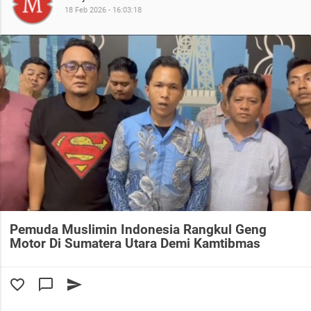
18 Feb 2026 - 16:03:18
Pemuda Muslimin Indonesia Rangkul Geng
Motor Di Sumatera Utara Demi Kamtibmas
favorite_border
chat_bubble_outline
send