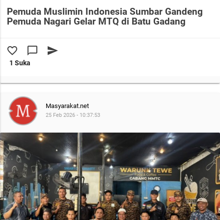
Pemuda Muslimin Indonesia Sumbar Gandeng
Pemuda Nagari Gelar MTQ di Batu Gadang
favorite_border
chat_bubble_outline
send
1 Suka
Masyarakat.net
25 Feb 2026 - 10:37:53