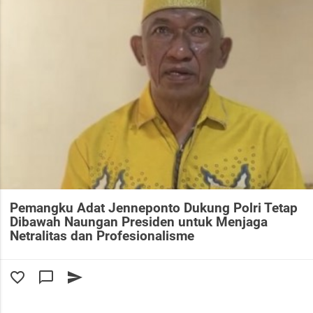
Pemangku Adat Jenneponto Dukung Polri Tetap
Dibawah Naungan Presiden untuk Menjaga
Netralitas dan Profesionalisme
favorite_border
chat_bubble_outline
send