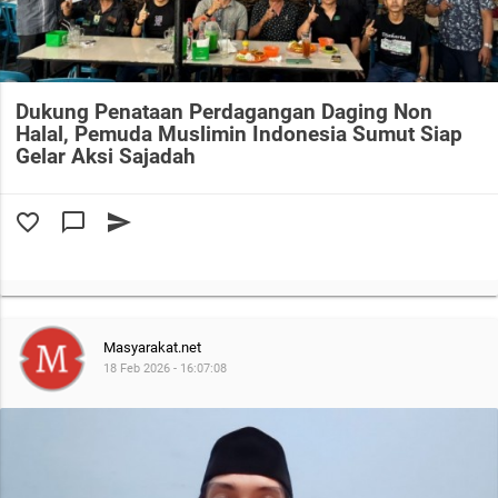
Dukung Penataan Perdagangan Daging Non
Halal, Pemuda Muslimin Indonesia Sumut Siap
Gelar Aksi Sajadah
favorite_border
chat_bubble_outline
send
Masyarakat.net
18 Feb 2026 - 16:07:08