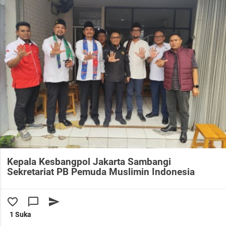
Kepala Kesbangpol Jakarta Sambangi
Sekretariat PB Pemuda Muslimin Indonesia
favorite_border
chat_bubble_outline
send
1 Suka