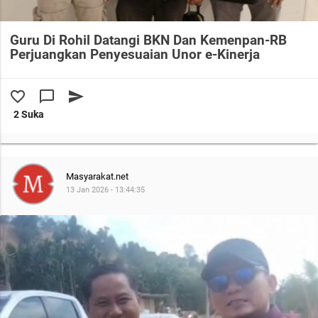
Guru Di Rohil Datangi BKN Dan Kemenpan-RB
Perjuangkan Penyesuaian Unor e-Kinerja
favorite_border
chat_bubble_outline
send
2 Suka
Masyarakat.net
13 Jan 2026 - 13:44:35