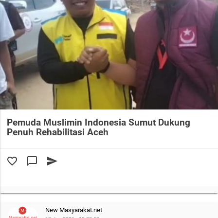
Pemuda Muslimin Indonesia Sumut Dukung
Penuh Rehabilitasi Aceh
favorite_border
chat_bubble_outline
send
New Masyarakat.net