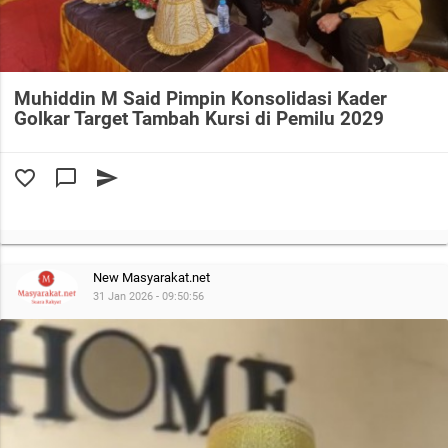
Muhiddin M Said Pimpin Konsolidasi Kader
Golkar Target Tambah Kursi di Pemilu 2029
favorite_border
chat_bubble_outline
send
New Masyarakat.net
31 Jan 2026 - 09:50:56