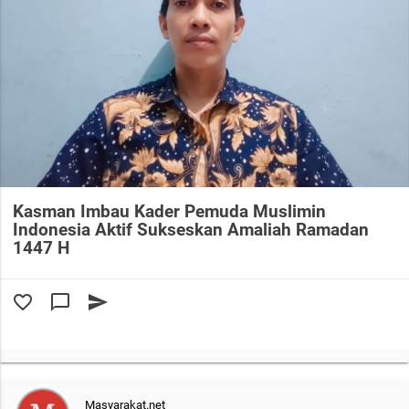
Kasman Imbau Kader Pemuda Muslimin
Indonesia Aktif Sukseskan Amaliah Ramadan
1447 H
favorite_border
chat_bubble_outline
send
Masyarakat.net