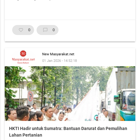
favorite_border
0
chat_bubble_outline
0
New Masyarakat.net
01 Jan 2026 - 14:52:18
HKTI Hadir untuk Sumatra: Bantuan Darurat dan Pemulihan
Lahan Pertanian