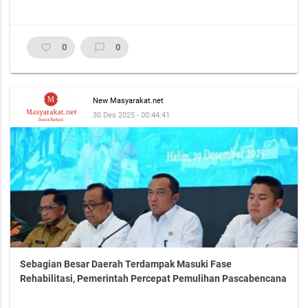
favorite_border
0
chat_bubble_outline
0
New Masyarakat.net
30 Des 2025 - 00:44:41
Sebagian Besar Daerah Terdampak Masuki Fase
Rehabilitasi, Pemerintah Percepat Pemulihan Pascabencana