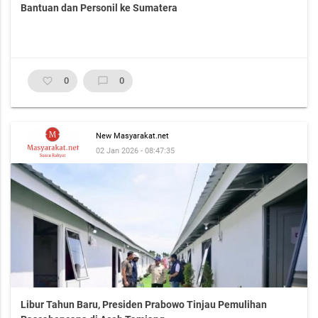
Bantuan dan Personil ke Sumatera
favorite_border
0
chat_bubble_outline
0
New Masyarakat.net
02 Jan 2026 - 08:47:35
Libur Tahun Baru, Presiden Prabowo Tinjau Pemulihan