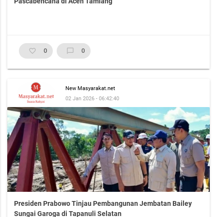
Pascabencana di Aceh Tamiang
favorite_border
0
chat_bubble_outline
0
New Masyarakat.net
02 Jan 2026 - 06:42:40
Presiden Prabowo Tinjau Pembangunan Jembatan Bailey
Sungai Garoga di Tapanuli Selatan