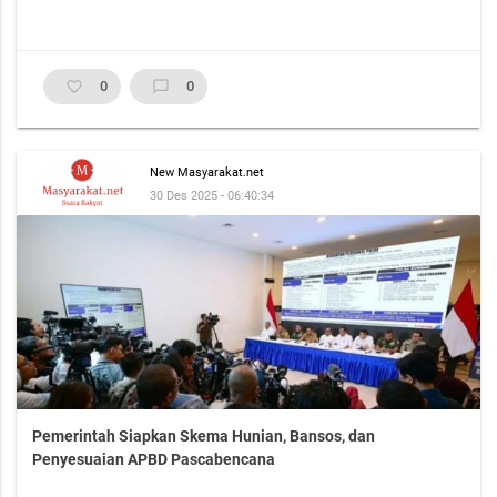
favorite_border
0
chat_bubble_outline
0
New Masyarakat.net
30 Des 2025 - 06:40:34
Pemerintah Siapkan Skema Hunian, Bansos, dan
Penyesuaian APBD Pascabencana