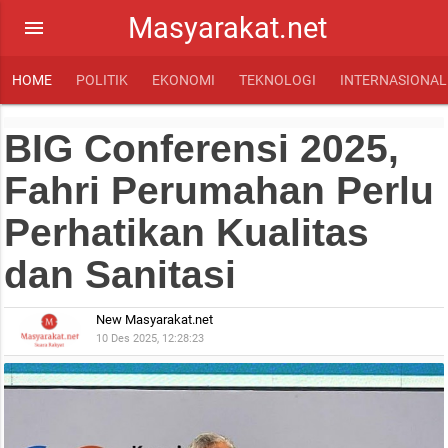
Masyarakat.net
menu
HOME
POLITIK
EKONOMI
TEKNOLOGI
INTERNASIONAL
BIG Conferensi 2025,
Fahri Perumahan Perlu
Perhatikan Kualitas
dan Sanitasi
New Masyarakat.net
10 Des 2025, 12:28:23