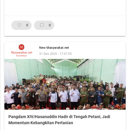
favorite_border
0
chat_bubble_outline
0
New Masyarakat.net
31 Des 2025 - 17:07:05
Pangdam XIV/Hasanuddin Hadir di Tengah Petani, Jadi
Momentum Kebangkitan Pertanian