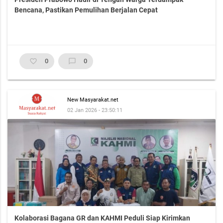
Bencana, Pastikan Pemulihan Berjalan Cepat
favorite_border
0
chat_bubble_outline
0
New Masyarakat.net
02 Jan 2026 - 23:50:11
Kolaborasi Bagana GR dan KAHMI Peduli Siap Kirimkan