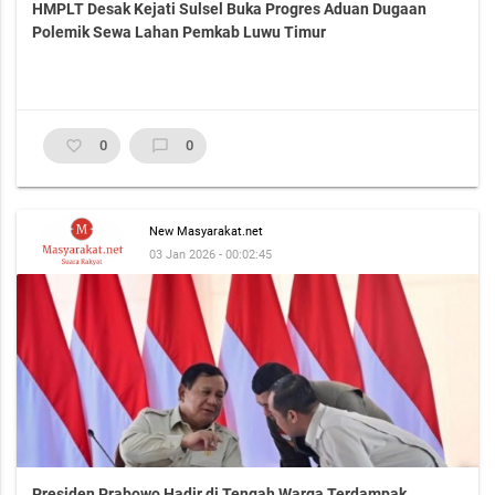
HMPLT Desak Kejati Sulsel Buka Progres Aduan Dugaan
Polemik Sewa Lahan Pemkab Luwu Timur
favorite_border
0
chat_bubble_outline
0
New Masyarakat.net
03 Jan 2026 - 00:02:45
Presiden Prabowo Hadir di Tengah Warga Terdampak