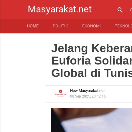
Masyarakat.net
search
HOME
POLITIK
EKONOMI
TEKNOL
Jelang Keber
Euforia Solida
Global di Tuni
New Masyarakat.net
08 Sep 2025, 20:42:16