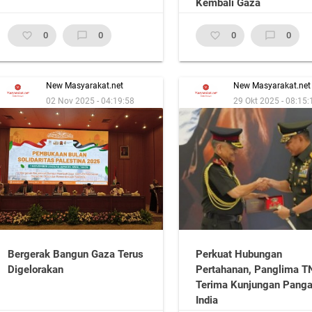
Kembali Gaza
favorite_border
0
chat_bubble_outline
0
favorite_border
0
chat_bubble_outline
0
New Masyarakat.net
New Masyarakat.net
02 Nov 2025 - 04:19:58
29 Okt 2025 - 08:15:
Bergerak Bangun Gaza Terus
Perkuat Hubungan
Digelorakan
Pertahanan, Panglima T
Terima Kunjungan Pang
India