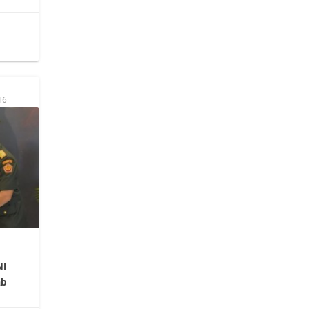
16
NI
ab