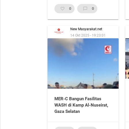
Kemerdekaan Palestina
favorite_border
0
chat_bubble_outline
0
New Masyarakat.net
14 Okt 2025 - 19:23:01
MER-C Bangun Fasilitas
WASH di Kamp Al-Nuseirat,
Gaza Selatan