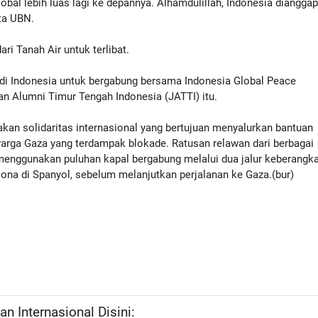
bal lebih luas lagi ke depannya. Alhamdulillah, Indonesia diangga
ta UBN.
ri Tanah Air untuk terlibat.
di Indonesia untuk bergabung bersama Indonesia Global Peace
n Alumni Timur Tengah Indonesia (JATTI) itu.
kan solidaritas internasional yang bertujuan menyalurkan bantuan
warga Gaza yang terdampak blokade. Ratusan relawan dari berbagai
menggunakan puluhan kapal bergabung melalui dua jalur keberangk
elona di Spanyol, sebelum melanjutkan perjalanan ke Gaza.(bur)
n Internasional Disini: