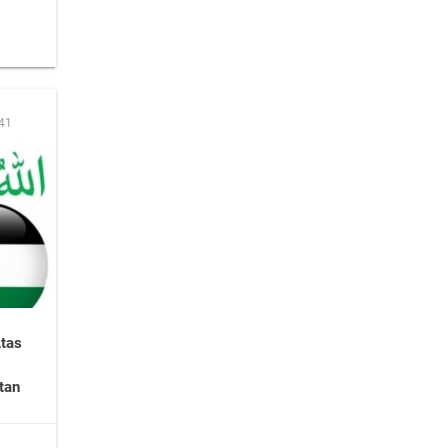
:41
tas
tan