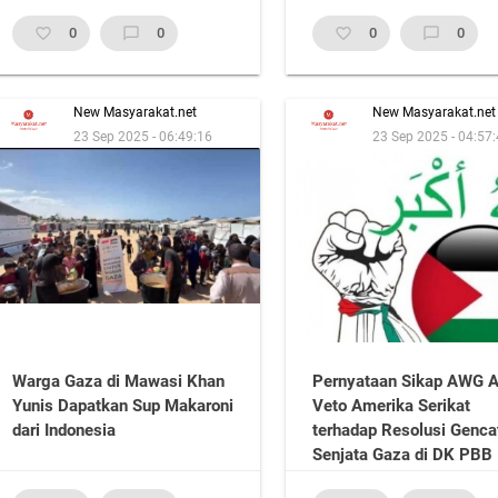
favorite_border
0
chat_bubble_outline
0
favorite_border
0
chat_bubble_outline
0
New Masyarakat.net
New Masyarakat.net
23 Sep 2025 - 06:49:16
23 Sep 2025 - 04:57
Warga Gaza di Mawasi Khan
Pernyataan Sikap AWG A
Yunis Dapatkan Sup Makaroni
Veto Amerika Serikat
dari Indonesia
terhadap Resolusi Genca
Senjata Gaza di DK PBB