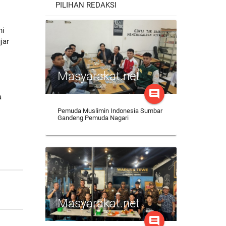
PILIHAN REDAKSI
ni
jar
Masyarakat.net
comment
a
l
Pemuda Muslimin Indonesia Sumbar
Gandeng Pemuda Nagari
Masyarakat.net
comment