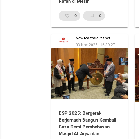
Rafah di Mesir
favorite_border
0
chat_bubble_outline
0
New Masyarakat.net
03 Nov 2025 - 16:39:27
BSP 2025: Bergerak
Berjamaah Bangun Kembali
Gaza Demi Pembebasan
Masjid Al-Aqsa dan