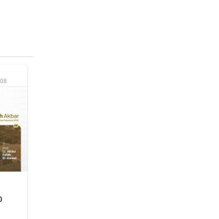
:08
0