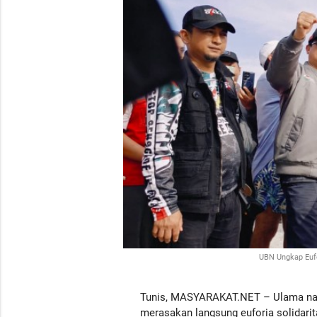
UBN Ungkap Eufo
Tunis, MASYARAKAT.NET – Ulama nasio
merasakan langsung euforia solidarit