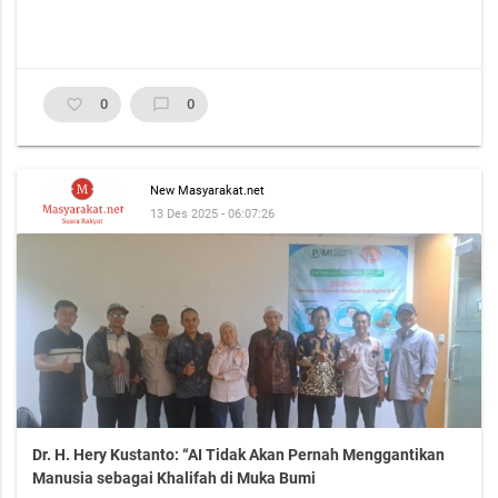
favorite_border
0
chat_bubble_outline
0
New Masyarakat.net
13 Des 2025 - 06:07:26
Dr. H. Hery Kustanto: “AI Tidak Akan Pernah Menggantikan
Manusia sebagai Khalifah di Muka Bumi