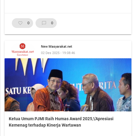
favorite_border
0
chat_bubble_outline
0
New Masyarakat.net
02 Des 2025 - 19:08:46
Ketua Umum PJMI Raih Humas Award 2025,\'Apresiasi
Kemenag terhadap Kinerja Wartawan