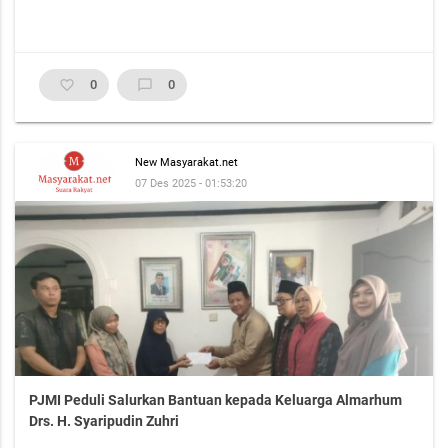
favorite_border
0
chat_bubble_outline
0
New Masyarakat.net
07 Des 2025 - 01:53:20
PJMI Peduli Salurkan Bantuan kepada Keluarga Almarhum
Drs. H. Syaripudin Zuhri