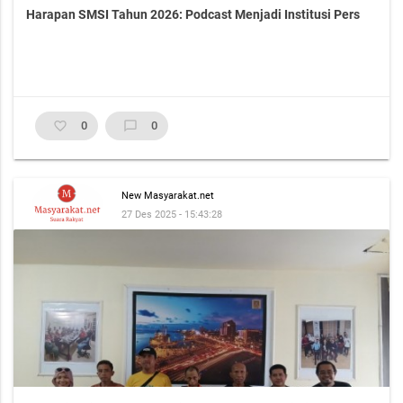
Harapan SMSI Tahun 2026: Podcast Menjadi Institusi Pers
favorite_border
0
chat_bubble_outline
0
New Masyarakat.net
27 Des 2025 - 15:43:28