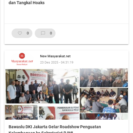
dan Tangkal Hoaks
favorite_border
0
chat_bubble_outline
0
New Masyarakat.net
23 Des 2025 - 04:31:19
Bawaslu DKI Jakarta Gelar Roadshow Penguatan