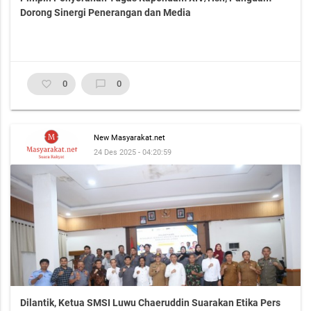
Dorong Sinergi Penerangan dan Media
favorite_border
0
chat_bubble_outline
0
New Masyarakat.net
24 Des 2025 - 04:20:59
Dilantik, Ketua SMSI Luwu Chaeruddin Suarakan Etika Pers