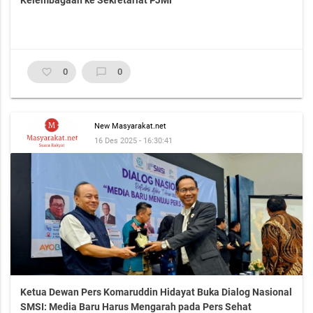
Kelembagaan ke Sekretariat PJMI
favorite_border
0
chat_bubble_outline
0
New Masyarakat.net
16 Des 2025 - 16:30:41
Ketua Dewan Pers Komaruddin Hidayat Buka Dialog Nasional
SMSI: Media Baru Harus Mengarah pada Pers Sehat