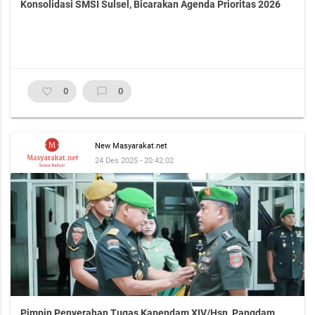
Konsolidasi SMSI Sulsel, Bicarakan Agenda Prioritas 2026
favorite_border
0
chat_bubble_outline
0
New Masyarakat.net
24 Des 2025 - 20:42:02
Pimpin Penyerahan Tugas Kapendam XIV/Hsn, Pangdam