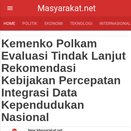
Masyarakat.net
menu
HOME
POLITIK
EKONOMI
TEKNOLOGI
INTERNASIONAL
Kemenko Polkam
Evaluasi Tindak Lanjut
Rekomendasi
Kebijakan Percepatan
Integrasi Data
Kependudukan
Nasional
New Masyarakat.net