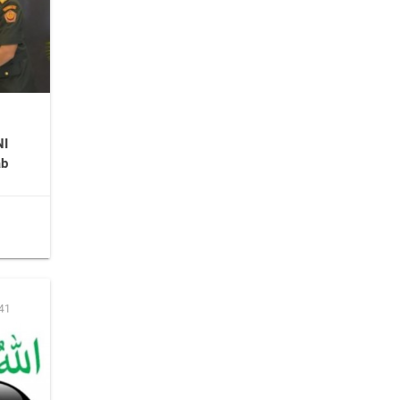
NI
ab
:41