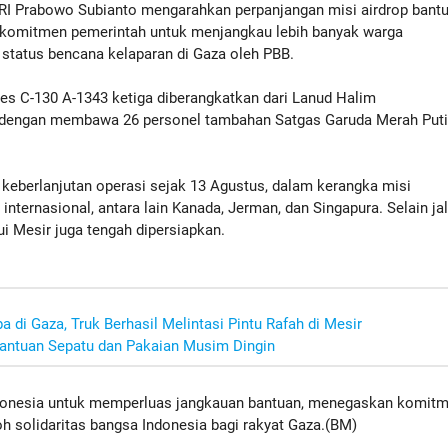
I Prabowo Subianto mengarahkan perpanjangan misi airdrop bant
komitmen pemerintah untuk menjangkau lebih banyak warga
 status bencana kelaparan di Gaza oleh PBB.
les C-130 A-1343 ketiga diberangkatkan dari Lanud Halim
 dengan membawa 26 personel tambahan Satgas Garuda Merah Putih
eberlanjutan operasi sejak 13 Agustus, dalam kerangka misi
nternasional, antara lain Kanada, Jerman, dan Singapura. Selain jal
lui Mesir juga tengah dipersiapkan.
 di Gaza, Truk Berhasil Melintasi Pintu Rafah di Mesir
Bantuan Sepatu dan Pakaian Musim Dingin
 Indonesia untuk memperluas jangkauan bantuan, menegaskan komit
solidaritas bangsa Indonesia bagi rakyat Gaza.(BM)