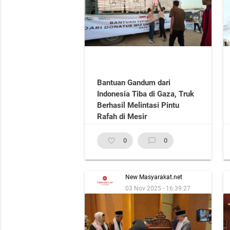
Bantuan Gandum dari
Indonesia Tiba di Gaza, Truk
Berhasil Melintasi Pintu
Rafah di Mesir
favorite_border
0
chat_bubble_outline
0
New Masyarakat.net
03 Nov 2025 - 16:39:27