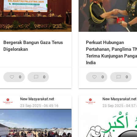
Bergerak Bangun Gaza Terus
Perkuat Hubungan
Digelorakan
Pertahanan, Panglima T
Terima Kunjungan Pang
India
favorite_border
0
chat_bubble_outline
0
favorite_border
0
chat_bubble_outline
0
New Masyarakat.net
New Masyarakat.net
23 Sep 2025 - 06:49:16
23 Sep 2025 - 04:57