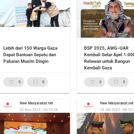
Lebih dari 150 Warga Gaza
BSP 2025, AWG–UAR
Dapat Bantuan Sepatu dan
Kembali Gelar Apel 1.00
Pakaian Musim Dingin
Relawan untuk Bangun
Kembali Gaza
favorite_border
0
chat_bubble_outline
0
favorite_border
0
chat_bubble_outline
0
New Masyarakat.net
New Masyarakat.net
02 Nov 2025 - 04:19:58
29 Okt 2025 - 08:15: