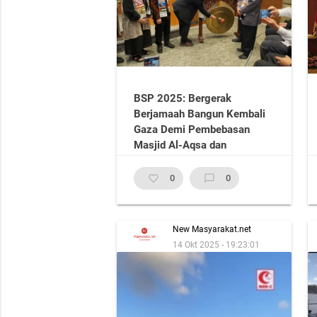
BSP 2025: Bergerak
Berjamaah Bangun Kembali
Gaza Demi Pembebasan
Masjid Al-Aqsa dan
Kemerdekaan Palestina
favorite_border
0
chat_bubble_outline
0
New Masyarakat.net
14 Okt 2025 - 19:23:01