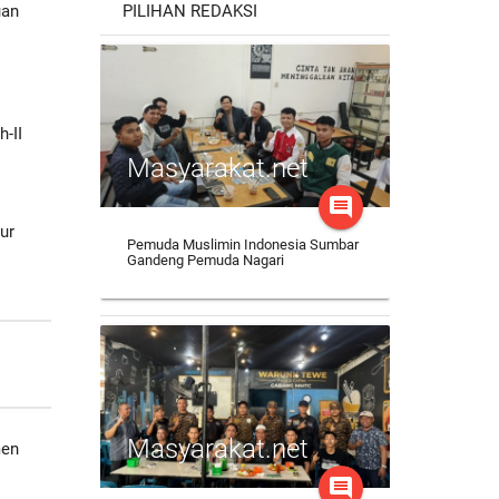
PILIHAN REDAKSI
uan
-II
Masyarakat.net
comment
ur
Pemuda Muslimin Indonesia Sumbar
Gandeng Pemuda Nagari
Masyarakat.net
men
comment