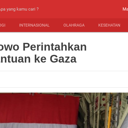
close
Ma
OGI
INTERNASIONAL
OLAHRAGA
KESEHATAN
owo Perintahkan
ntuan ke Gaza