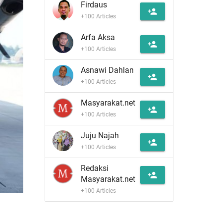
Firdaus
person_add
+100 Articles
Arfa Aksa
person_add
+100 Articles
Asnawi Dahlan
person_add
+100 Articles
Masyarakat.net
person_add
+100 Articles
Juju Najah
person_add
+100 Articles
Redaksi
person_add
Masyarakat.net
+100 Articles