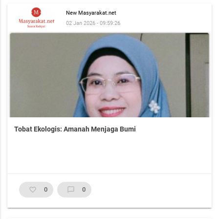
New Masyarakat.net
02 Jan 2026 - 09:59:26
Tobat Ekologis: Amanah Menjaga Bumi
favorite_border
0
chat_bubble_outline
0