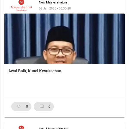
New Masyarakat.net
02 Jan 2026 - 06:30:20
Awal Baik, Kunci Kesuksesan
favorite_border
0
chat_bubble_outline
0
New Masyarakat.net