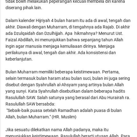
tidak boleh melakukan peperangan kecuali membela diri karena
diserang pihak lain.
Dalam kalender Hijriyah 4 bulan haram itu ada di awal, tengah dan
akhir. Diawali dengan Muharram, di tengahnya ada Rajab. Di akhir
ada Dzulqaidah dan Dzulhijjah. Apa hikmahnya? Menurut Ust.
Faizal Abdillah, ini menunjukkan bahwa sepanjang tahun Allah
ingin agar manusia menjaga kemuliaaan dirinya. Menjaga
perilakunya di awal, tengah dan akhir. Ada konsistensi dan
keberlanjutan.
Bulan Muharram memiliki beberapa keistimewaan. Pertama,
selain termasuk bulan haram atau bulan suci, bulan ini juga sering
disebut dengan Syahrullah al-Ahsyam yang artinya bulan Allah
yang sunyi. Kata Syahrullah disebutkan dalam beberapa hadits
Rasulullah SAW. Salah satunya yang berasal dari Abu Hurairah ra.
Rasulullah SAW bersabda:
"Sebaik-baik puasa setelah Ramadhan adalah puasa di bulan
Allah, bulan Muharram." (HR. Muslim)
Jika sesuatu dilekatkan nama Allah padanya, maka itu
menunjukkan keistimewaan. Rasulullah berarti utusan Allah. Para