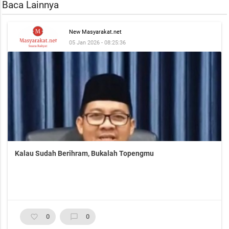
Baca Lainnya
New Masyarakat.net
05 Jan 2026 - 08:25:36
Kalau Sudah Berihram, Bukalah Topengmu
favorite_border
0
chat_bubble_outline
0