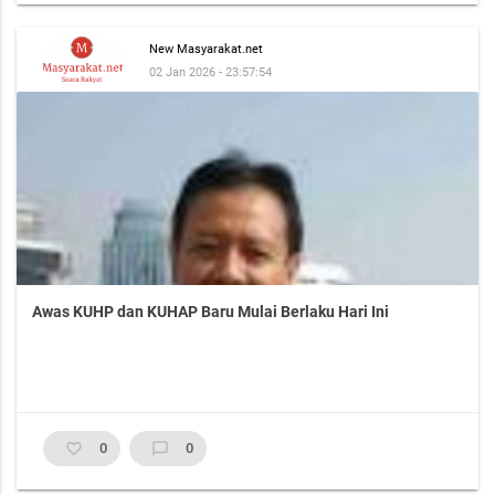
New Masyarakat.net
02 Jan 2026 - 23:57:54
Awas KUHP dan KUHAP Baru Mulai Berlaku Hari Ini
favorite_border
0
chat_bubble_outline
0