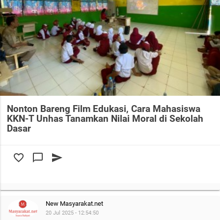
Nonton Bareng Film Edukasi, Cara Mahasiswa
KKN-T Unhas Tanamkan Nilai Moral di Sekolah
Dasar
favorite_border
chat_bubble_outline
send
New Masyarakat.net
20 Jul 2025 - 12:54:50