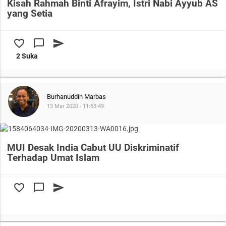
Kisah Rahmah Binti Afrayim, Istri Nabi Ayyub AS
yang Setia
favorite_border
chat_bubble_outline
send
2 Suka
Burhanuddin Marbas
13 Mar 2020 - 11:53:49
MUI Desak India Cabut UU Diskriminatif
Terhadap Umat Islam
favorite_border
chat_bubble_outline
send