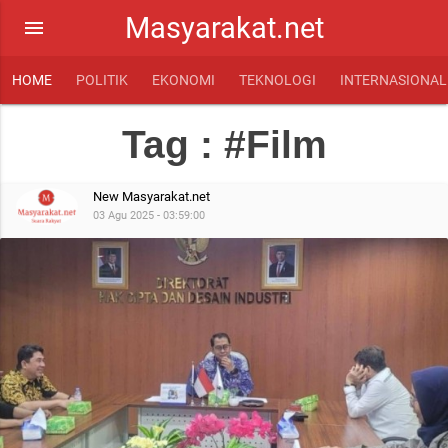
Masyarakat.net
menu
HOME
POLITIK
EKONOMI
TEKNOLOGI
INTERNASIONAL
Tag : #Film
New Masyarakat.net
03 Agu 2025 - 03:59:00