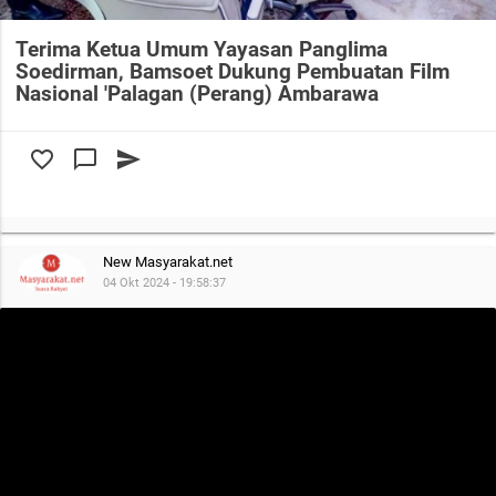
Terima Ketua Umum Yayasan Panglima
Soedirman, Bamsoet Dukung Pembuatan Film
Nasional 'Palagan (Perang) Ambarawa
favorite_border
chat_bubble_outline
send
New Masyarakat.net
04 Okt 2024 - 19:58:37