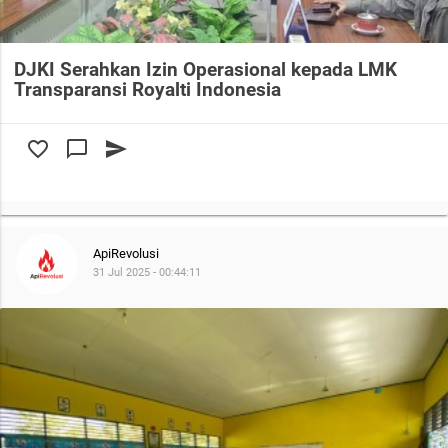
DJKI Serahkan Izin Operasional kepada LMK
Transparansi Royalti Indonesia
favorite_border
chat_bubble_outline
send
ApiRevolusi
31 Jul 2025 - 00:44:11