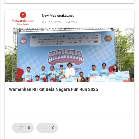
New Masyarakat.net
08 Sep 2025 - 07:47:50
Wamenhan RI Ikut Bela Negara Fun Run 2025
favorite_border
0
chat_bubble_outline
0