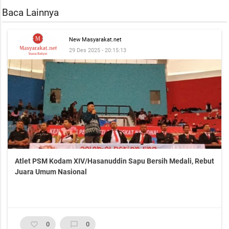
Baca Lainnya
New Masyarakat.net
29 Des 2025 - 20:15:13
Atlet PSM Kodam XIV/Hasanuddin Sapu Bersih Medali, Rebut
Juara Umum Nasional
favorite_border
0
chat_bubble_outline
0