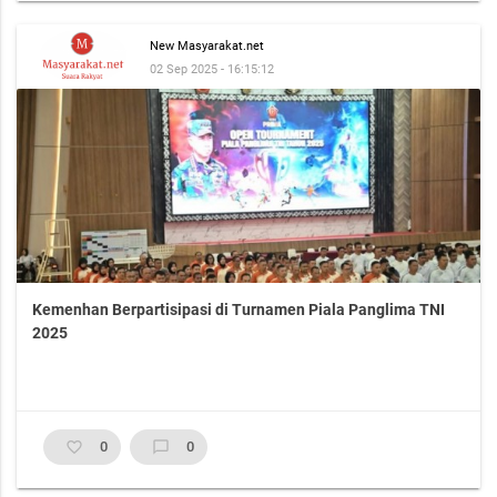
New Masyarakat.net
02 Sep 2025 - 16:15:12
Kemenhan Berpartisipasi di Turnamen Piala Panglima TNI
2025
favorite_border
0
chat_bubble_outline
0