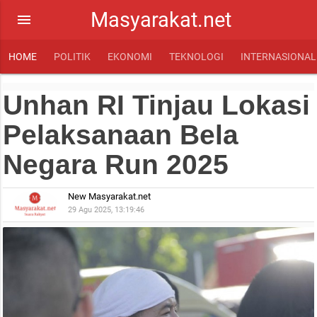
Masyarakat.net
menu
HOME
POLITIK
EKONOMI
TEKNOLOGI
INTERNASIONAL
Unhan RI Tinjau Lokasi
Pelaksanaan Bela
Negara Run 2025
New Masyarakat.net
29 Agu 2025, 13:19:46