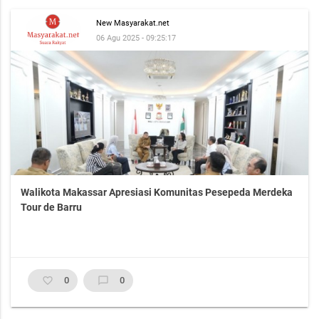
New Masyarakat.net
06 Agu 2025 - 09:25:17
Walikota Makassar Apresiasi Komunitas Pesepeda Merdeka
Tour de Barru
favorite_border
0
chat_bubble_outline
0