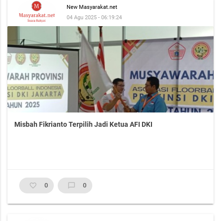
New Masyarakat.net
04 Agu 2025 - 06:19:24
Misbah Fikrianto Terpilih Jadi Ketua AFI DKI
favorite_border
0
chat_bubble_outline
0