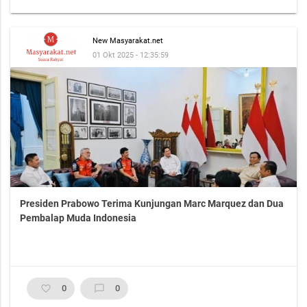
New Masyarakat.net
01 Okt 2025 - 12:35:59
Presiden Prabowo Terima Kunjungan Marc Marquez dan Dua
Pembalap Muda Indonesia
favorite_border
0
chat_bubble_outline
0