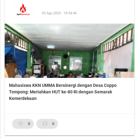
03 Agu 2025 - 18:54:46
Mahasiswa KKN UMMA Bersinergi dengan Desa Coppo
Tompong: Meriahkan HUT ke-80 RI dengan Semarak
Kemerdekaan
favorite_border
0
chat_bubble_outline
0