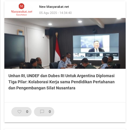
New Masyarakat.net
05 Agu 2025 - 14:34:40
Unhan RI, UNDEF dan Dubes RI Untuk Argentina Diplomasi
Tiga Pilar: Kolaborasi Kerja sama Pendidikan Pertahanan
dan Pengembangan Silat Nusantara
favorite_border
0
chat_bubble_outline
0