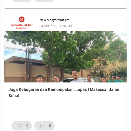
New Masyarakat.net
04 Okt 2025 - 10:07:43
Jaga Kebugaran dan Kemompakan, Lapas I Makassar Jalan
Sehat
favorite_border
0
chat_bubble_outline
0