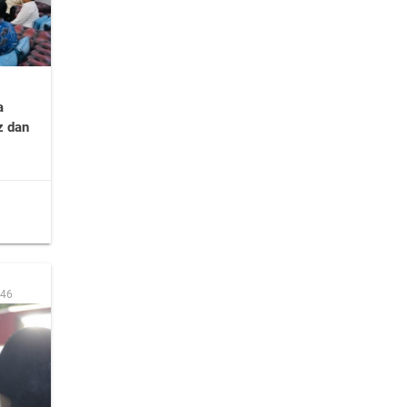
a
z dan
:46