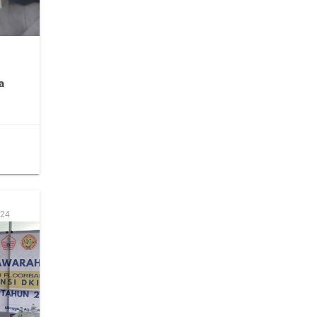
a
:24