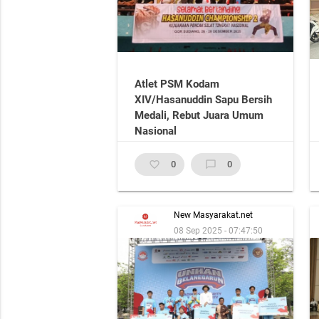
Atlet PSM Kodam
XIV/Hasanuddin Sapu Bersih
Medali, Rebut Juara Umum
Nasional
favorite_border
0
chat_bubble_outline
0
New Masyarakat.net
08 Sep 2025 - 07:47:50