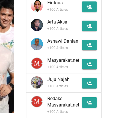
Firdaus
person_add
+100 Articles
Arfa Aksa
person_add
+100 Articles
Asnawi Dahlan
person_add
+100 Articles
Masyarakat.net
person_add
+100 Articles
Juju Najah
person_add
+100 Articles
Redaksi
person_add
Masyarakat.net
+100 Articles