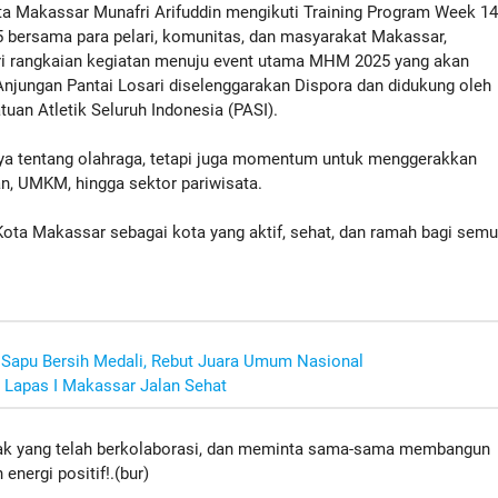
Makassar Munafri Arifuddin mengikuti Training Program Week 1
bersama para pelari, komunitas, dan masyarakat Makassar,
ari rangkaian kegiatan menuju event utama MHM 2025 yang akan
Anjungan Pantai Losari diselenggarakan Dispora dan didukung oleh
uan Atletik Seluruh Indonesia (PASI).
nya tentang olahraga, tetapi juga momentum untuk menggerakkan
an, UMKM, hingga sektor pariwisata.
Kota Makassar sebagai kota yang aktif, sehat, dan ramah bagi semu
Sapu Bersih Medali, Rebut Juara Umum Nasional
Lapas I Makassar Jalan Sehat
hak yang telah berkolaborasi, dan meminta sama-sama membangun
energi positif!.(bur)