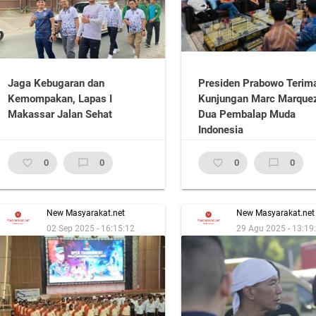
Jaga Kebugaran dan
Presiden Prabowo Terim
Kemompakan, Lapas I
Kunjungan Marc Marque
Makassar Jalan Sehat
Dua Pembalap Muda
Indonesia
favorite_border
0
chat_bubble_outline
0
favorite_border
0
chat_bubble_outline
0
New Masyarakat.net
New Masyarakat.net
02 Sep 2025 - 16:15:12
29 Agu 2025 - 13:19