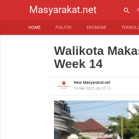
Masyarakat.net
search
HOME
POLITIK
EKONOMI
TEKNOL
Walikota Maka
Week 14
New Masyarakat.net
19 Mei 2025, 06:37:13