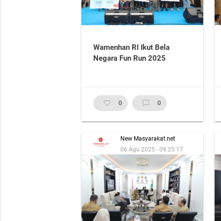
Wamenhan RI Ikut Bela
Negara Fun Run 2025
favorite_border
0
chat_bubble_outline
0
New Masyarakat.net
06 Agu 2025 - 09:25:17