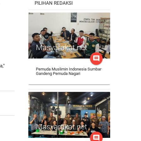
PILIHAN REDAKSI
4
Masyarakat.net
comment
a,"
Pemuda Muslimin Indonesia Sumbar
Gandeng Pemuda Nagari
Masyarakat.net
comment