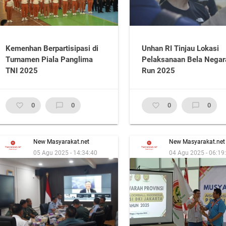
Kemenhan Berpartisipasi di
Unhan RI Tinjau Lokasi
Turnamen Piala Panglima
Pelaksanaan Bela Negar
TNI 2025
Run 2025
favorite_border
0
chat_bubble_outline
0
favorite_border
0
chat_bubble_outline
0
New Masyarakat.net
New Masyarakat.net
05 Agu 2025 - 14:34:40
04 Agu 2025 - 06:19