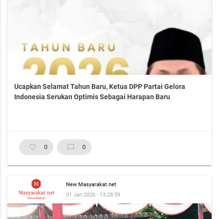
Ucapkan Selamat Tahun Baru, Ketua DPP Partai Gelora
Indonesia Serukan Optimis Sebagai Harapan Baru
favorite_border
0
chat_bubble_outline
0
New Masyarakat.net
01 Jan 2026 - 13:28:59