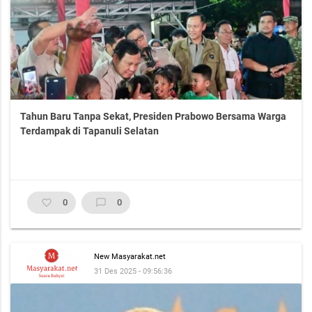
Tahun Baru Tanpa Sekat, Presiden Prabowo Bersama Warga
Terdampak di Tapanuli Selatan
favorite_border
0
chat_bubble_outline
0
New Masyarakat.net
31 Des 2025 - 09:56:36