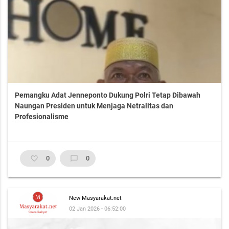
Pemangku Adat Jenneponto Dukung Polri Tetap Dibawah
Naungan Presiden untuk Menjaga Netralitas dan
Profesionalisme
favorite_border
0
chat_bubble_outline
0
New Masyarakat.net
02 Jan 2026 - 06:52:00