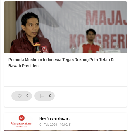
Pemuda Muslimin Indonesia Tegas Dukung Polri Tetap Di
Bawah Presiden
favorite_border
0
chat_bubble_outline
0
New Masyarakat.net
01 Feb 2026 - 19:02:11