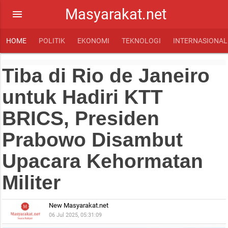
Masyarakat.net
menu
HOME
POLITIK
EKONOMI
TEKNOLOGI
INTERNASIONAL
Tiba di Rio de Janeiro
untuk Hadiri KTT
BRICS, Presiden
Prabowo Disambut
Upacara Kehormatan
Militer
New Masyarakat.net
06 Jul 2025, 05:31:09