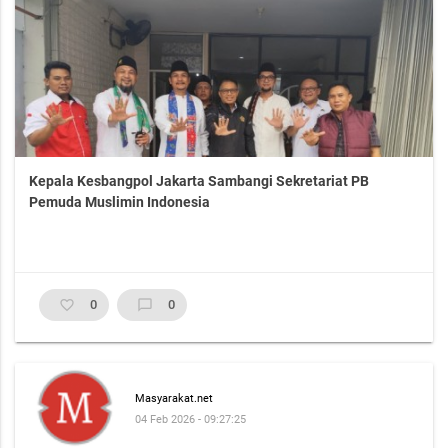
Kepala Kesbangpol Jakarta Sambangi Sekretariat PB
Pemuda Muslimin Indonesia
favorite_border
0
chat_bubble_outline
0
Masyarakat.net
04 Feb 2026 - 09:27:25