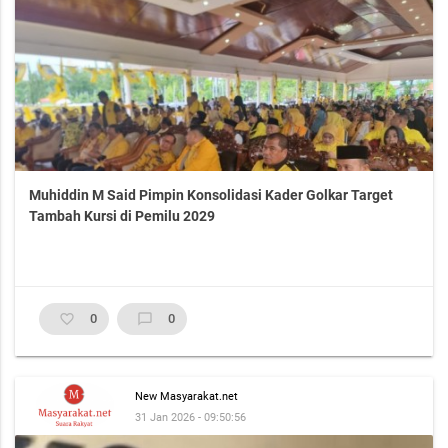
Muhiddin M Said Pimpin Konsolidasi Kader Golkar Target
Tambah Kursi di Pemilu 2029
favorite_border
0
chat_bubble_outline
0
New Masyarakat.net
31 Jan 2026 - 09:50:56