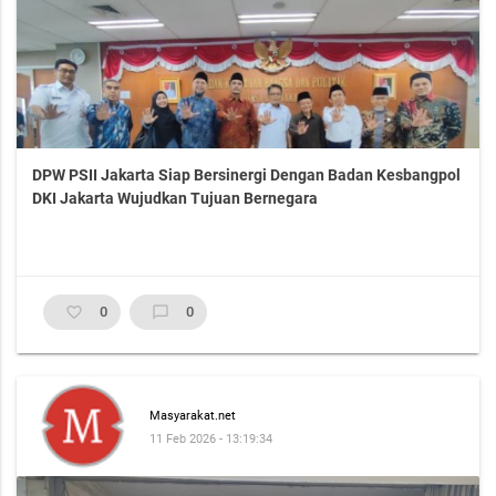
DPW PSII Jakarta Siap Bersinergi Dengan Badan Kesbangpol
DKI Jakarta Wujudkan Tujuan Bernegara
favorite_border
0
chat_bubble_outline
0
Masyarakat.net
11 Feb 2026 - 13:19:34