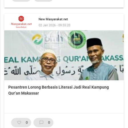
New Masyarakat.net
02 Jan 2026 - 09:55:20
Pesantren Lorong Berbasis Literasi Jadi Real Kampung
Qur’an Makassar
favorite_border
0
chat_bubble_outline
0