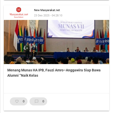
New Masyarakat.net
23 Des 2025 - 04:28:10
Menang Munas HA IPB, Fauzi Amro–Anggawira Siap Bawa
Alumni “Naik Kelas
favorite_border
0
chat_bubble_outline
0