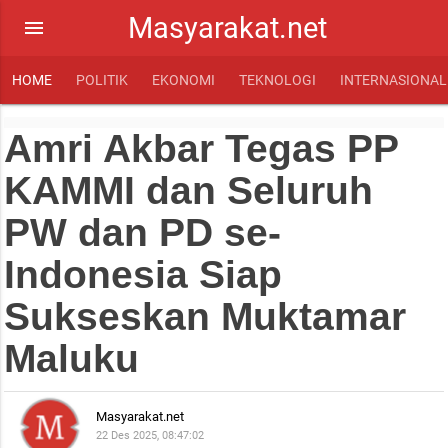
Masyarakat.net
menu
HOME
POLITIK
EKONOMI
TEKNOLOGI
INTERNASIONAL
Amri Akbar Tegas PP
KAMMI dan Seluruh
PW dan PD se-
Indonesia Siap
Sukseskan Muktamar
Maluku
Masyarakat.net
22 Des 2025, 08:47:02