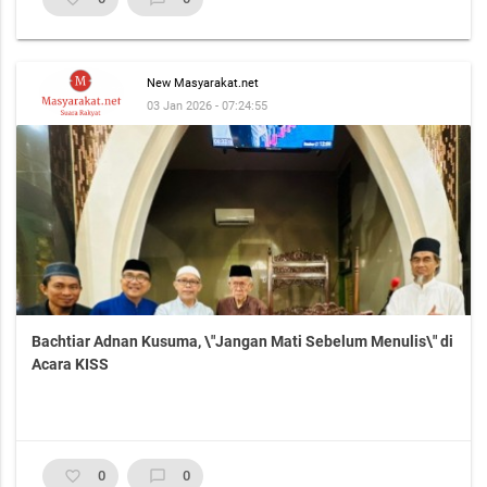
New Masyarakat.net
03 Jan 2026 - 07:24:55
Bachtiar Adnan Kusuma, \"Jangan Mati Sebelum Menulis\" di
Acara KISS
favorite_border
0
chat_bubble_outline
0