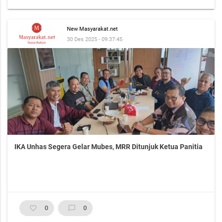
New Masyarakat.net
30 Des 2025 - 09:37:45
IKA Unhas Segera Gelar Mubes, MRR Ditunjuk Ketua Panitia
favorite_border
0
chat_bubble_outline
0