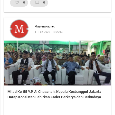
favorite_border
0
chat_bubble_outline
0
Masyarakat.net
11 Feb 2026 - 13:27:52
Milad Ke-55 Y.P. Al Chasanah, Kepala Kesbangpol Jakarta
Harap Konsisten Lahirkan Kader Berkarya dan Berbudaya