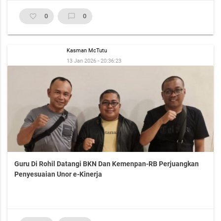
favorite_border
0
chat_bubble_outline
0
Kasman McTutu
13 Jan 2026 - 20:36:23
Guru Di Rohil Datangi BKN Dan Kemenpan-RB Perjuangkan
Penyesuaian Unor e-Kinerja